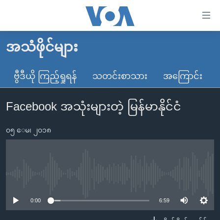
သုံး
ရ
လွယ်ကူ
အသံဖိုင်များ
မူလစာမျက်နှာ
စေ
မြန်မာ
ဗွီဒီယို ကြည့်ရှုရန်
သတင်းစာသား
အကြောင်း
သည့်
ကမ္ဘာ့သတင်းများ
Link
Facebook အသုံးများတဲ့ မြန်မာနိုင်ငံ
ဗွီဒီယို
နိုင်ငံတကာ
များ
သတင်းလွတ်လပ်ခွင့်
အမေရိကန်
ပင်မ
၀၅ ေမ၊ ၂၀၁၈
ရပ်ဝန်းတခု လမ်းတခု အလွန်
တရုတ်
အကြောင်းအရာ
သို့
အင်္ဂလိပ်စာလေ့လာမယ်
အစ္စရေး-ပါလက်စတိုင်း
ကျော်
အပတ်စဉ်ကဏ္ဍများ
အမေရိကန်သုံးအီဒီယံ
No media source currently available
ကြည့်
ရေဒီယိုနှင့်ရုပ်သံ အချက်အလက်များ
မကြေးမုံရဲ့ အင်္ဂလိပ်စာ
ရေဒီယို
ရန်
0:00
6:59
ပင်မ
ရေဒီယို/တီဗွီအစီအစဉ်
ရုပ်ရှင်ထဲက အင်္ဂလိပ်စာ
တီဗွီ