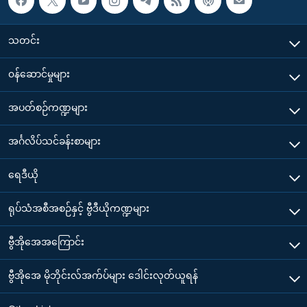
သတင်း
၀န်ဆောင်မှုများ
အပတ်စဉ်ကဏ္ဍများ
အင်္ဂလိပ်သင်ခန်းစာများ
ရေဒီယို
ရုပ်သံအစီအစဉ်နှင့် ဗွီဒီယိုကဏ္ဍများ
ဗွီအိုအေအကြောင်း
ဗွီအိုအေ မိုဘိုင်းလ်အက်ပ်များ ဒေါင်းလုတ်ယူရန်