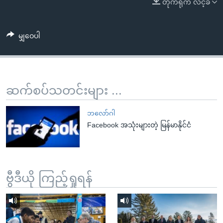
တိုက်ရိုက် လင့်ခ်
အ
သုတပဒေသာ အင်္ဂလိပ်စာ
ညွန်း
Learning English
စာမျက်နှာ
မျှဝေပါ
သို့
ဗွီအိုအေ လူမှုကွန်ယက်များ
ကျော်
ကြည့်
ရန်
ဆက်စပ်သတင်းများ ...
ဘာသာစကားများ
ရှာဖွေ
ရန်
ဘလော်ဂါ
နေရာ
Facebook အသုံးများတဲ့ မြန်မာနိုင်ငံ
သို့
ကျော်
ရန်
ဗွီဒီယို ကြည့်ရှုရန်