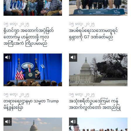
၁၅ မတ္၊ ၂၀၂၅
၁၅ မတ္၊ ၂၀၂၅
ရိုဟင်ဂျာ အထောက်အပံ့ဖြတ်
အပစ်ရပ်ရေးသဘောမတူရင်
တောက်မှု ဟန့်တားဖို့ ကုလ
ရုရှားကို G7 ဒဏ်ခတ်မည်
အကြီးအကဲ ကြိုးပမ်းမည်
၁၅ မတ္၊ ၂၀၂၅
၁၅ မတ္၊ ၂၀၂၅
တရားရေးဌာနမှာ သမ္မတ Trump
အသုံးစရိတ်ဥပဒေကြမ်း ကန်
မိန့်ခွန်းပြော
အထက်လွှတ်တော် အတည်ပြု