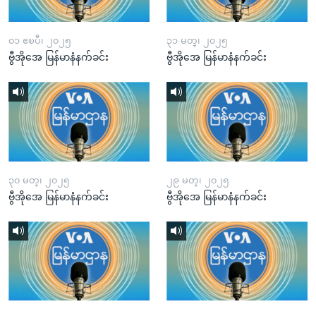
၀၁ ဧၿပီ၊ ၂၀၂၅
၃၁ မတ္၊ ၂၀၂၅
ဗွီအိုအေ မြန်မာနံနက်ခင်း
ဗွီအိုအေ မြန်မာနံနက်ခင်း
၃၀ မတ္၊ ၂၀၂၅
၂၉ မတ္၊ ၂၀၂၅
ဗွီအိုအေ မြန်မာနံနက်ခင်း
ဗွီအိုအေ မြန်မာနံနက်ခင်း