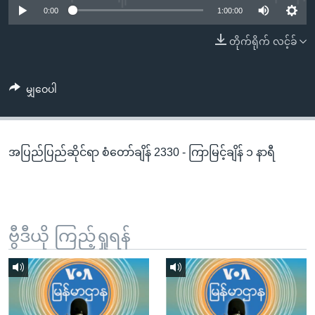
အ
0:00
1:00:00
သုတပဒေသာ အင်္ဂလိပ်စာ
ညွန်း
Learning English
တိုက်ရိုက် လင့်ခ်
စာမျက်နှာ
သို့
ဗွီအိုအေ လူမှုကွန်ယက်များ
ကျော်
မျှဝေပါ
ကြည့်
ရန်
ဘာသာစကားများ
ရှာဖွေ
အပြည်ပြည်ဆိုင်ရာ စံတော်ချိန် 2330 - ကြာမြင့်ချိန် ၁ နာရီ
ရန်
နေရာ
သို့
ကျော်
ရန်
ဗွီဒီယို ကြည့်ရှုရန်