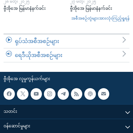
၂၈ မတ္၊ ၂၀၂၅
၂၇ မတ္၊ ၂၀၂၅
ဗွီအိုအေ မြန်မာနံနက်ခင်း
ဗွီအိုအေ မြန်မာနံနက်ခင်း
အစီအစဉ်တွဲများအားလုံးကြည့်ရှုရန်
ရုပ်သံအစီအစဉ်များ
ရေဒီယိုအစီအစဉ်များ
ဗွီအိုအေ လူမှုကွန်ယက်များ
သတင်း
၀န်ဆောင်မှုများ