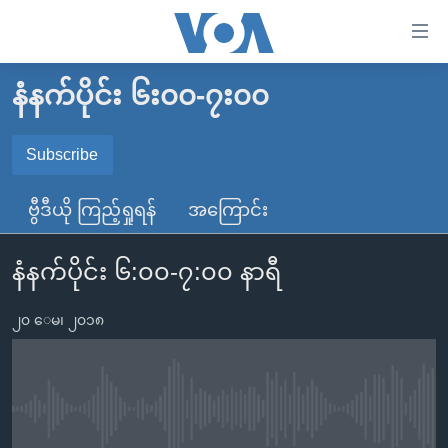
သုံး
ရ
လွယ်ကူ
နံနက်ပိုင်း ၆း၀၀-၇း၀၀
မူလစာမျက်နှာ
စေ
မြန်မာ
Subscribe
သည့်
SUBSCRIBE
ကမ္ဘာ့သတင်းများ
Link
ဗွီဒီယို ကြည့်ရှုရန်
အကြောင်း
ဗွီဒီယို
နိုင်ငံတကာ
များ
Spotify
သတင်းလွတ်လပ်ခွင့်
အမေရိကန်
ပင်မ
နံနက်ပိုင်း ၆:၀၀-၇:၀၀ နာရီ
ရပ်ဝန်းတခု လမ်းတခု အလွန်
တရုတ်
အကြောင်းအရာ
ရယူရန်
သို့
၂၀ ေမ၊ ၂၀၁၈
အင်္ဂလိပ်စာလေ့လာမယ်
အစ္စရေး-ပါလက်စတိုင်း
ကျော်
အပတ်စဉ်ကဏ္ဍများ
အမေရိကန်သုံးအီဒီယံ
ကြည့်
ရေဒီယိုနှင့်ရုပ်သံ အချက်အလက်များ
မကြေးမုံရဲ့ အင်္ဂလိပ်စာ
ရေဒီယို
ရန်
No media source currently available
ပင်မ
ရေဒီယို/တီဗွီအစီအစဉ်
ရုပ်ရှင်ထဲက အင်္ဂလိပ်စာ
တီဗွီ