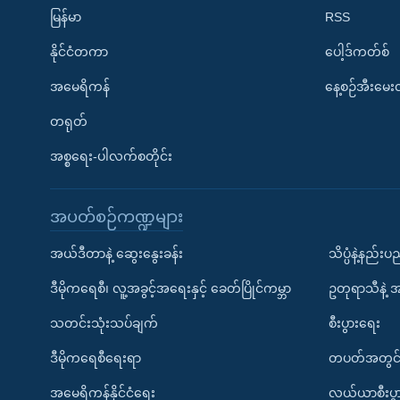
မြန်မာ
RSS
နိုင်ငံတကာ
ပေါ့ဒ်ကတ်စ်
အမေရိကန်
နေ့စဉ်အီးမေ
တရုတ်
အစ္စရေး-ပါလက်စတိုင်း
အပတ်စဉ်ကဏ္ဍများ
အယ်ဒီတာနဲ့ ဆွေးနွေးခန်း
သိပ္ပံနဲ့နည်း
ဒီမိုကရေစီ၊ လူ့အခွင့်အရေးနှင့် ခေတ်ပြိုင်ကမ္ဘာ
ဥတုရာသီနဲ့ 
သတင်းသုံးသပ်ချက်
စီးပွားရေး
ဒီမိုကရေစီရေးရာ
တပတ်အတွင်
အမေရိကန်နိုင်ငံရေး
လယ်ယာစီးပွ