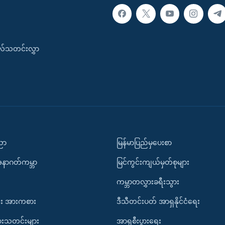
းလ်သတင်းလွှာ
ပညာ
မြန်မာပြည်မှပေးစာ
အနာဂတ်ကမ္ဘာ
မြင်ကွင်းကျယ်မှတ်စုများ
ကမ္ဘာတလွှားခရီးသွား
း အားကစား
ဒီသီတင်းပတ် အာရှနိုင်ငံရေး
ားသတင်းများ
အာရှစီးပွားရေး