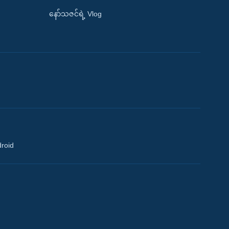
နော်သဇင်ရဲ့ Vlog
droid