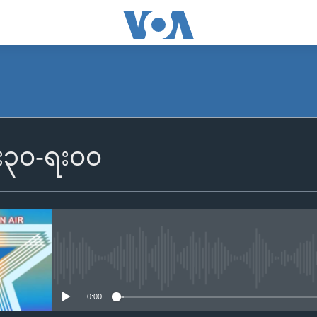
၆း၃၀-ရး၀၀
No media source currently availa
0:00