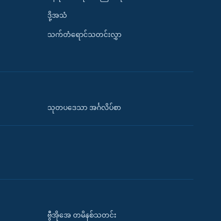
ဒို့အသံ
သက်တံရောင်သတင်းလွှာ
သုတပဒေသာ အင်္ဂလိပ်စာ
ဗွီအိုအေ တမိနစ်သတင်း