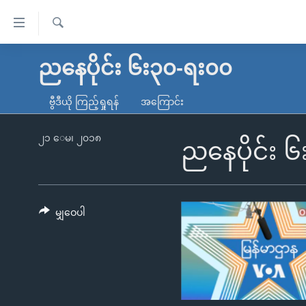
သုံး
ရ
ရှာဖွေ
လွယ်ကူ
မူလစာမျက်နှာ
ညနေပိုင်း ၆း၃၀-ရး၀၀
ရ
စေ
မြန်မာ
လာ
ဗွီဒီယို ကြည့်ရှုရန်
အကြောင်း
သည့်
ဒ်
ကမ္ဘာ့သတင်းများ
Link
ဗွီဒီယို
နိုင်ငံတကာ
၂၁ ေမ၊ ၂၀၁၈
ညနေပိုင်း 
များ
သတင်းလွတ်လပ်ခွင့်
အမေရိကန်
ပင်မ
ရပ်ဝန်းတခု လမ်းတခု အလွန်
တရုတ်
အကြောင်းအရာ
အင်္ဂလိပ်စာလေ့လာမယ်
အစ္စရေး-ပါလက်စတိုင်း
မျှဝေပါ
သို့
အပတ်စဉ်ကဏ္ဍများ
အမေရိကန်သုံးအီဒီယံ
ကျော်
ကြည့်
ရေဒီယိုနှင့်ရုပ်သံ အချက်အလက်များ
မကြေးမုံရဲ့ အင်္ဂလိပ်စာ
ရေဒီယို
ရန်
ရေဒီယို/တီဗွီအစီအစဉ်
ရုပ်ရှင်ထဲက အင်္ဂလိပ်စာ
တီဗွီ
ပင်မ