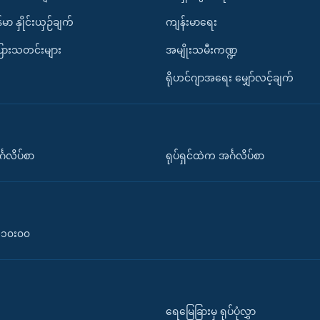
်မာ နှိုင်းယှဉ်ချက်
ကျန်းမာရေး
ပြားသတင်းများ
အမျိုးသမီးကဏ္ဍ
ရိုဟင်ဂျာအရေး မျှော်လင့်ချက်
်္ဂလိပ်စာ
ရုပ်ရှင်ထဲက အင်္ဂလိပ်စာ
၀-၁၀း၀၀
ရေမြေခြားမှ ရုပ်ပုံလွှာ