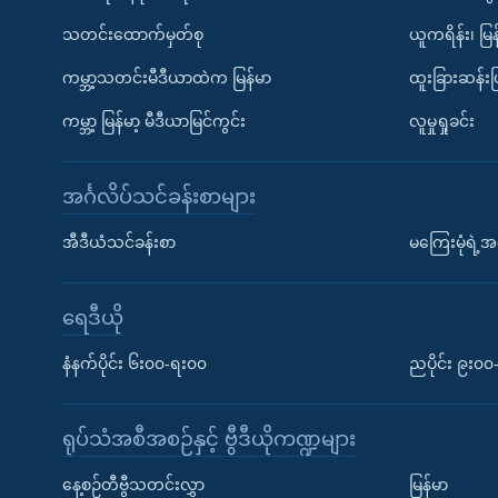
သတင်းထောက်မှတ်စု
ယူကရိန်း၊ မြန
ကမ္ဘာ့သတင်းမီဒီယာထဲက မြန်မာ
ထူးခြားဆန်း
ကမ္ဘာ့ မြန်မာ့ မီဒီယာမြင်ကွင်း
လူမှုရှုခင်း
အင်္ဂလိပ်သင်ခန်းစာများ
အီဒီယံသင်ခန်းစာ
မကြေးမုံရဲ့အင
ရေဒီယို
နံနက်ပိုင်း ၆း၀၀-ရး၀၀
ညပိုင်း ၉း၀
ရုပ်သံအစီအစဉ်နှင့် ဗွီဒီယိုကဏ္ဍများ
နေ့စဉ်တီဗွီသတင်းလွှာ
မြန်မာ