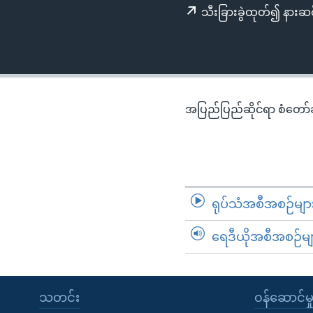
သုတပဒေသာ အင်္ဂလိပ်စာ
အ
သီးခြားခွဲထုတ်၍ နားဆင
ညွန်း
စာမျက်နှာ
သို့
ကျော်
ကြည့်
အပြည်ပြည်ဆိုင်ရာ စံတော်ချိ
ရန်
ရှာဖွေ
ရန်
နေရာ
သို့
ရုပ်သံအစီအစဉ်မျာ
ကျော်
ရန်
ရေဒီယိုအစီအစဉ်မျ
သတင်း
၀န်ဆောင်မှ