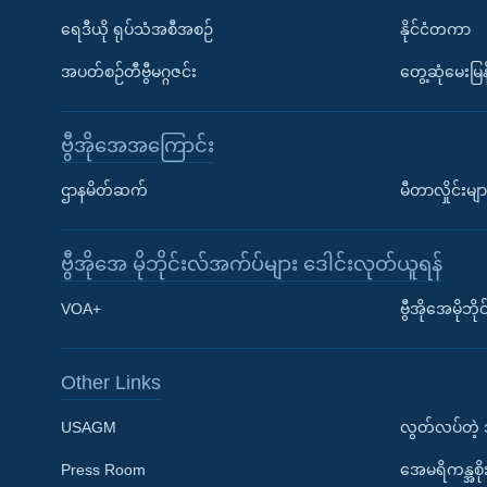
ရေဒီယို ရုပ်သံအစီအစဉ်
နိုင်ငံတကာ
အပတ်စဉ်တီဗွီမဂ္ဂဇင်း
တွေ့ဆုံမေးမြန
ဗွီအိုအေအကြောင်း
ဌာနမိတ်ဆက်
မီတာလှိုင်းမျာ
ဗွီအိုအေ မိုဘိုင်းလ်အက်ပ်များ ဒေါင်းလုတ်ယူရန်
Learning English
VOA+
ဗွီအိုအေမိုဘ
ဗွီအိုအေ လူမှုကွန်ယက်များ
Other Links
USAGM
လွတ်လပ်တဲ့
Press Room
အေမရိကန္အစိ
ဘာသာစကားများ