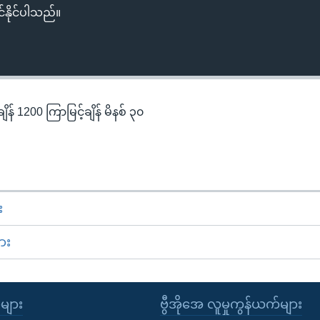
်နိုင်ပါသည်။
န် 1200 ကြာမြင့်ချိန် မိနစ် ၃၀
း
ား
ုများ
ဗွီအိုအေ လူမှုကွန်ယက်များ