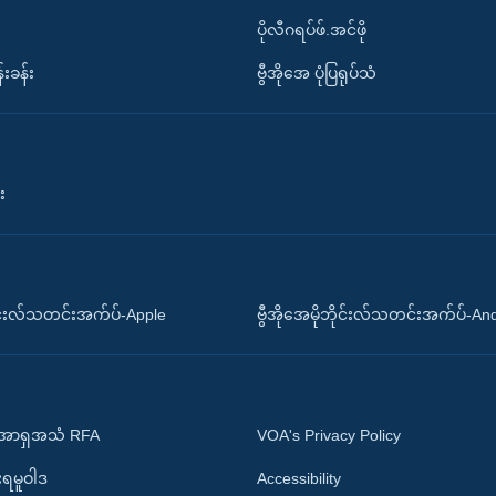
ပိုလီဂရပ်ဖ်.အင်ဖို
်းခန်း
ဗွီအိုအေ ပုံပြရုပ်သံ
း
ိုင်းလ်သတင်းအက်ပ်-Apple
ဗွီအိုအေမိုဘိုင်းလ်သတင်းအက်ပ်-An
 အာရှအသံ RFA
VOA's Privacy Policy
ုးရမူဝါဒ
Accessibility