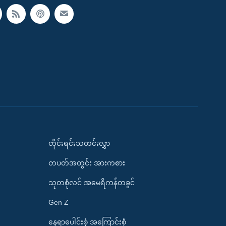
တိုင်းရင်းသတင်းလွှာ
တပတ်အတွင်း အားကစား
သုတစုံလင် အမေရိကန်တခွင်
Gen Z
နေရာပေါင်းစုံ အကြောင်းစုံ