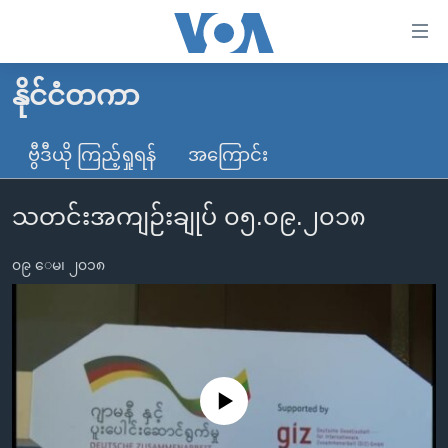
သုံး
ရ
လွယ်ကူ
နိုင်ငံတကာ
မူလစာမျက်နှာ
စေ
မြန်မာ
ဗွီဒီယို ကြည့်ရှုရန်
အကြောင်း
သည့်
ကမ္ဘာ့သတင်းများ
Link
သတင်းအကျဉ်းချုပ် ၀၅.၀၉.၂၀၁၈
ဗွီဒီယို
နိုင်ငံတကာ
များ
သတင်းလွတ်လပ်ခွင့်
အမေရိကန်
ပင်မ
၀၉ ေမ၊ ၂၀၁၈
ရပ်ဝန်းတခု လမ်းတခု အလွန်
တရုတ်
အကြောင်းအရာ
သို့
အင်္ဂလိပ်စာလေ့လာမယ်
အစ္စရေး-ပါလက်စတိုင်း
ကျော်
အပတ်စဉ်ကဏ္ဍများ
အမေရိကန်သုံးအီဒီယံ
ကြည့်
ရေဒီယိုနှင့်ရုပ်သံ အချက်အလက်များ
မကြေးမုံရဲ့ အင်္ဂလိပ်စာ
ရေဒီယို
ရန်
No media source currently available
ပင်မ
ရေဒီယို/တီဗွီအစီအစဉ်
ရုပ်ရှင်ထဲက အင်္ဂလိပ်စာ
တီဗွီ