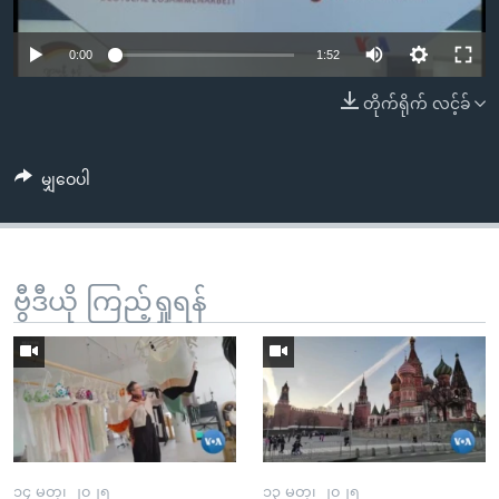
အ
သုတပဒေသာ အင်္ဂလိပ်စာ
ညွန်း
Learning English
0:00
1:52
စာမျက်နှာ
သို့
ဗွီအိုအေ လူမှုကွန်ယက်များ
တိုက်ရိုက် လင့်ခ်
ကျော်
ကြည့်
မျှဝေပါ
ရန်
ဘာသာစကားများ
ရှာဖွေ
ရန်
နေရာ
ဗွီဒီယို ကြည့်ရှုရန်
သို့
ကျော်
ရန်
၁၄ မတ္၊ ၂၀၂၅
၁၃ မတ္၊ ၂၀၂၅