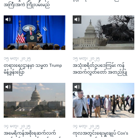
အကြီးအကဲ ကြိုးပမ်းမည်
၁၅ မတ္၊ ၂၀၂၅
၁၅ မတ္၊ ၂၀၂၅
တရားရေးဌာနမှာ သမ္မတ Trump
အသုံးစရိတ်ဥပဒေကြမ်း ကန်
မိန့်ခွန်းပြော
အထက်လွှတ်တော် အတည်ပြု
၁၄ မတ္၊ ၂၀၂၅
၁၄ မတ္၊ ၂၀၂၅
အမေရိကန်အစိုးရဆက်လက်
ကုလအတွင်းရေးမှူးချုပ် Cox's