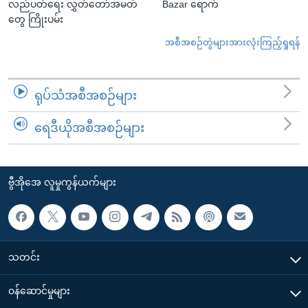
လည်ပတ်ရေး လွှတ်တော်အမတ်
Bazar ရောက်
တွေ ကြိုးပမ်း
အစီအစဉ်တွဲများအားလုံးကြည့်ရှုရန်
ရုပ်သံအစီအစဉ်များ
ရေဒီယိုအစီအစဉ်များ
ဗွီအိုအေ လူမှုကွန်ယက်များ
သတင်း
၀န်ဆောင်မှုများ