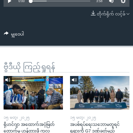
အ
0:00
3:58
သုတပဒေသာ အင်္ဂလိပ်စာ
ညွန်း
Learning English
တိုက်ရိုက် လင့်ခ်
စာမျက်နှာ
သို့
ဗွီအိုအေ လူမှုကွန်ယက်များ
ကျော်
မျှဝေပါ
ကြည့်
ရန်
ဘာသာစကားများ
ရှာဖွေ
ဗွီဒီယို ကြည့်ရှုရန်
ရန်
နေရာ
သို့
ကျော်
ရန်
၁၅ မတ္၊ ၂၀၂၅
၁၅ မတ္၊ ၂၀၂၅
ရိုဟင်ဂျာ အထောက်အပံ့ဖြတ်
အပစ်ရပ်ရေးသဘောမတူရင်
တောက်မှု ဟန့်တားဖို့ ကုလ
ရုရှားကို G7 ဒဏ်ခတ်မည်