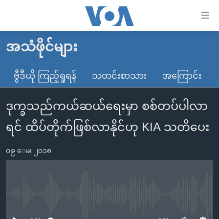
သုံး
ရ
လွယ်ကူ
အသံဖိုင်များ
မူလစာမျက်နှာ
စေ
မြန်မာ
ဗွီဒီယို ကြည့်ရှုရန်
သတင်းစာသား
အကြောင်း
သည့်
ကမ္ဘာ့သတင်းများ
Link
ဒုက္ခသည်ကယ်ဆယ်ရေးမှာ စစ်တပ်ပါလာ
ဗွီဒီယို
နိုင်ငံတကာ
များ
သတင်းလွတ်လပ်ခွင့်
အမေရိကန်
ရင် ထိပ်တိုက်ဖြစ်လာနိုင်ဟု KIA သတိပေး
ပင်မ
ရပ်ဝန်းတခု လမ်းတခု အလွန်
တရုတ်
အကြောင်းအရာ
၀၉ ေမ၊ ၂၀၁၈
သို့
အင်္ဂလိပ်စာလေ့လာမယ်
အစ္စရေး-ပါလက်စတိုင်း
ကျော်
အပတ်စဉ်ကဏ္ဍများ
အမေရိကန်သုံးအီဒီယံ
ကြည့်
ရေဒီယိုနှင့်ရုပ်သံ အချက်အလက်များ
မကြေးမုံရဲ့ အင်္ဂလိပ်စာ
ရေဒီယို
ရန်
No media source currently available
ပင်မ
ရေဒီယို/တီဗွီအစီအစဉ်
ရုပ်ရှင်ထဲက အင်္ဂလိပ်စာ
တီဗွီ