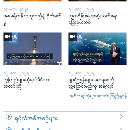
၁၃ မတ္၊ ၂၀၂၅
၁၂ မတ္၊ ၂၀၂၅
အမေရိကန် အကူအညီနဲ့ ရိုက်ခတ်
ယူကရိန်းစစ် အဆုံးသတ်ရေး
မှု
ခြေလှမ်းသစ်
၁၂ မတ္၊ ၂၀၂၅
၁၂ မတ္၊ ၂၀၂၅
လူကြည့်များဆိုရှယ်မီဒီယာ
ချာဂိုကျွန်းများ မောရစ်ရှသို့
သတင်းတို
လွှဲပြောင်းမည်ကို ဆန့်ကျင်
အစီအစဉ်တွဲများအားလုံးကြည့်ရှုရန်
ရုပ်သံအစီအစဉ်များ