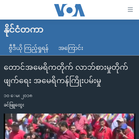
သုံး
ရ
လွယ်ကူ
နိုင်ငံတကာ
မူလစာမျက်နှာ
စေ
မြန်မာ
ဗွီဒီယို ကြည့်ရှုရန်
အကြောင်း
သည့်
ကမ္ဘာ့သတင်းများ
Link
တောင်အမေရိကတိုက် လာဘ်စားမှုတိုက်
ဗွီဒီယို
နိုင်ငံတကာ
များ
သတင်းလွတ်လပ်ခွင့်
အမေရိကန်
ဖျက်ရေး အမေရိကန်ကြိုးပမ်းမှု
ပင်မ
ရပ်ဝန်းတခု လမ်းတခု အလွန်
တရုတ်
အကြောင်းအရာ
၁၀ ေမ၊ ၂၀၁၈
သို့
အင်္ဂလိပ်စာလေ့လာမယ်
အစ္စရေး-ပါလက်စတိုင်း
ခင်ဖြူထွေး
ကျော်
အပတ်စဉ်ကဏ္ဍများ
အမေရိကန်သုံးအီဒီယံ
ကြည့်
ရေဒီယိုနှင့်ရုပ်သံ အချက်အလက်များ
မကြေးမုံရဲ့ အင်္ဂလိပ်စာ
ရေဒီယို
ရန်
ပင်မ
ရေဒီယို/တီဗွီအစီအစဉ်
ရုပ်ရှင်ထဲက အင်္ဂလိပ်စာ
တီဗွီ