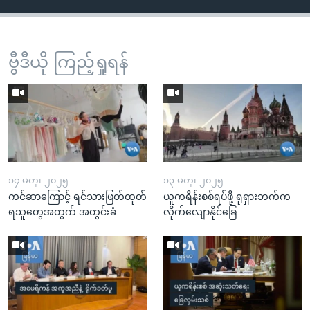
ဗွီဒီယို ကြည့်ရှုရန်
၁၄ မတ္၊ ၂၀၂၅
၁၃ မတ္၊ ၂၀၂၅
ကင်ဆာကြောင့် ရင်သားဖြတ်ထုတ်
ယူကရိန်းစစ်ရပ်ဖို့ ရုရှားဘက်က
ရသူတွေအတွက် အတွင်းခံ
လိုက်လျောနိုင်ခြေ