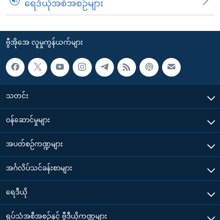
ရေဒီယိုအစီအစဉ်များ
ဗွီအိုအေ လူမှုကွန်ယက်များ
သတင်း
၀န်ဆောင်မှုများ
အပတ်စဉ်ကဏ္ဍများ
အင်္ဂလိပ်သင်ခန်းစာများ
ရေဒီယို
ရုပ်သံအစီအစဉ်နှင့် ဗွီဒီယိုကဏ္ဍများ