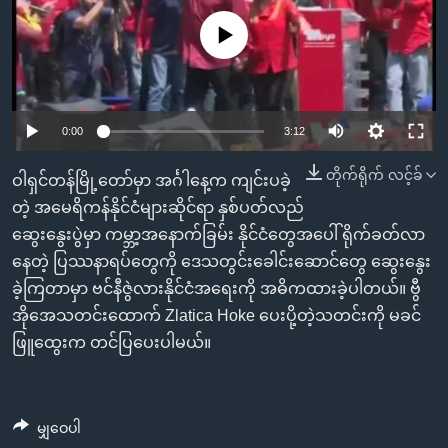
အ
သုတပဒေသာ အင်္ဂလိပ်စာ
ညွန်း
Learning English
No media source currently available
စာမျက်နှာ
သို့
ဗွီအိုအေ လူမှုကွန်ယက်များ
ကျော်
0:00
3:12
ကြည့်
ရန်
တိုက်ရိုက် လင့်ခ်
ဝါရှင်တန်မြို့တော်မှာ အင်္ဂါနေ့က ကျင်းပခဲ့
ဘာသာစကားများ
ရှာဖွေ
တဲ့ အမေရိကန်နိုင်ငံများဆိုင်ရာ နှစ်ပတ်လည်
ရန်
ဆွေးနွေးပွဲမှာ ကမ္ဘာ့အနောက်ခြမ်း နိုင်ငံတွေအပေါ် ရိုက်ခတ်လာ
နေရာ
နေတဲ့ ပြဿနာရပ်တွေကို ဒေသတွင်းခေါင်းဆောင်တွေ ဆွေးနွေး
သို့
ခဲ့ကြတာမှာ ဗင်နီဇွဲလားနိုင်ငံအရေးကို အဓိကထားခဲ့ပါတယ်။ ဗွီ
ကျော်
အိုအေသတင်းထောက် Zlatica Hoke ပေးပို့တဲ့သတင်းကို မခင်
ရန်
ဖြူထွေးက တင်ပြပေးပါမယ်။
မျှဝေပါ