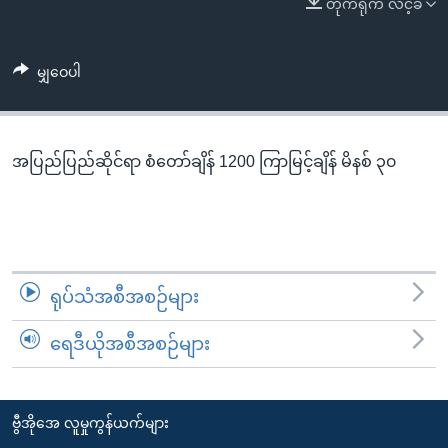
တိုက်ရိုက် လင့်ခ်
အ
သုတပဒေသာ အင်္ဂလိပ်စာ
ညွန်း
Learning English
စာမျက်နှာ
မျှဝေပါ
သို့
ဗွီအိုအေ လူမှုကွန်ယက်များ
ကျော်
ကြည့်
အပြည်ပြည်ဆိုင်ရာ စံတော်ချိန် 1200 ကြာမြင့်ချိန် မိနစ် ၃၀
ရန်
ဘာသာစကားများ
ရှာဖွေ
ရန်
နေရာ
သို့
ရုပ်သံအစီအစဉ်များ
ကျော်
ရန်
ရေဒီယိုအစီအစဉ်များ
ဗွီအိုအေ လူမှုကွန်ယက်များ