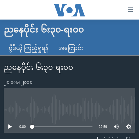
သုံး
ရ
လွယ်ကူ
ညနေပိုင်း ၆း၃၀-ရး၀၀
မူလစာမျက်နှာ
စေ
မြန်မာ
ဗွီဒီယို ကြည့်ရှုရန်
အကြောင်း
သည့်
ကမ္ဘာ့သတင်းများ
Link
ညနေပိုင်း ၆း၃၀-ရး၀၀
ဗွီဒီယို
နိုင်ငံတကာ
များ
သတင်းလွတ်လပ်ခွင့်
အမေရိကန်
ပင်မ
၂၈ ေမ၊ ၂၀၁၈
ရပ်ဝန်းတခု လမ်းတခု အလွန်
တရုတ်
အကြောင်းအရာ
သို့
အင်္ဂလိပ်စာလေ့လာမယ်
အစ္စရေး-ပါလက်စတိုင်း
ကျော်
အပတ်စဉ်ကဏ္ဍများ
အမေရိကန်သုံးအီဒီယံ
No media source currently available
ကြည့်
ရေဒီယိုနှင့်ရုပ်သံ အချက်အလက်များ
မကြေးမုံရဲ့ အင်္ဂလိပ်စာ
ရေဒီယို
ရန်
0:00
29:59
ပင်မ
ရေဒီယို/တီဗွီအစီအစဉ်
ရုပ်ရှင်ထဲက အင်္ဂလိပ်စာ
တီဗွီ