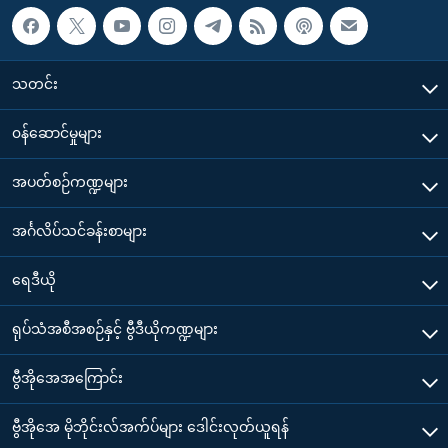
သတင်း
၀န်ဆောင်မှုများ
အပတ်စဉ်ကဏ္ဍများ
အင်္ဂလိပ်သင်ခန်းစာများ
ရေဒီယို
ရုပ်သံအစီအစဉ်နှင့် ဗွီဒီယိုကဏ္ဍများ
ဗွီအိုအေအကြောင်း
ဗွီအိုအေ မိုဘိုင်းလ်အက်ပ်များ ဒေါင်းလုတ်ယူရန်