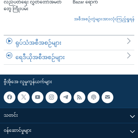
လည်ပတ်ရေး လွှတ်တော်အမတ်
Bazar ရောက်
တွေ ကြိုးပမ်း
အစီအစဉ်တွဲများအားလုံးကြည့်ရှုရန်
ရုပ်သံအစီအစဉ်များ
ရေဒီယိုအစီအစဉ်များ
ဗွီအိုအေ လူမှုကွန်ယက်များ
သတင်း
၀န်ဆောင်မှုများ