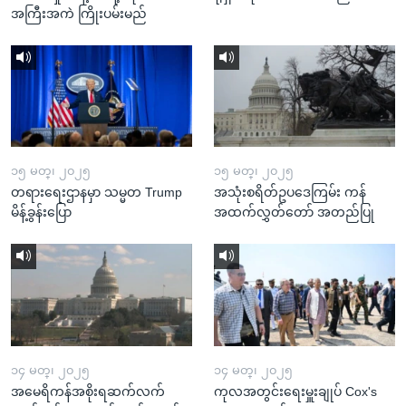
အကြီးအကဲ ကြိုးပမ်းမည်
၁၅ မတ္၊ ၂၀၂၅
၁၅ မတ္၊ ၂၀၂၅
တရားရေးဌာနမှာ သမ္မတ Trump
အသုံးစရိတ်ဥပဒေကြမ်း ကန်
မိန့်ခွန်းပြော
အထက်လွှတ်တော် အတည်ပြု
၁၄ မတ္၊ ၂၀၂၅
၁၄ မတ္၊ ၂၀၂၅
အမေရိကန်အစိုးရဆက်လက်
ကုလအတွင်းရေးမှူးချုပ် Cox's