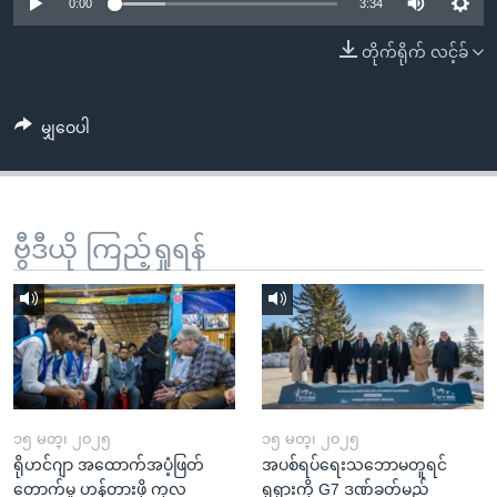
အ
0:00
3:34
သုတပဒေသာ အင်္ဂလိပ်စာ
ညွန်း
Learning English
တိုက်ရိုက် လင့်ခ်
စာမျက်နှာ
သို့
ဗွီအိုအေ လူမှုကွန်ယက်များ
ကျော်
မျှဝေပါ
ကြည့်
ရန်
ဘာသာစကားများ
ရှာဖွေ
ဗွီဒီယို ကြည့်ရှုရန်
ရန်
နေရာ
သို့
ကျော်
ရန်
၁၅ မတ္၊ ၂၀၂၅
၁၅ မတ္၊ ၂၀၂၅
ရိုဟင်ဂျာ အထောက်အပံ့ဖြတ်
အပစ်ရပ်ရေးသဘောမတူရင်
တောက်မှု ဟန့်တားဖို့ ကုလ
ရုရှားကို G7 ဒဏ်ခတ်မည်