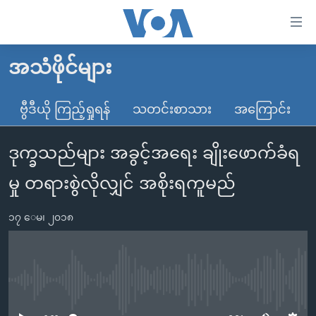
သုံး
ရ
လွယ်ကူ
အသံဖိုင်များ
မူလစာမျက်နှာ
စေ
မြန်မာ
ဗွီဒီယို ကြည့်ရှုရန်
သတင်းစာသား
အကြောင်း
သည့်
ကမ္ဘာ့သတင်းများ
Link
ဒုက္ခသည်များ အခွင့်အရေး ချိုးဖောက်ခံရ
ဗွီဒီယို
နိုင်ငံတကာ
များ
သတင်းလွတ်လပ်ခွင့်
အမေရိကန်
မှု တရားစွဲလိုလျှင် အစိုးရကူမည်
ပင်မ
ရပ်ဝန်းတခု လမ်းတခု အလွန်
တရုတ်
အကြောင်းအရာ
၁၇ ေမ၊ ၂၀၁၈
သို့
အင်္ဂလိပ်စာလေ့လာမယ်
အစ္စရေး-ပါလက်စတိုင်း
ကျော်
အပတ်စဉ်ကဏ္ဍများ
အမေရိကန်သုံးအီဒီယံ
ကြည့်
ရေဒီယိုနှင့်ရုပ်သံ အချက်အလက်များ
မကြေးမုံရဲ့ အင်္ဂလိပ်စာ
ရေဒီယို
ရန်
No media source currently available
ပင်မ
ရေဒီယို/တီဗွီအစီအစဉ်
ရုပ်ရှင်ထဲက အင်္ဂလိပ်စာ
တီဗွီ