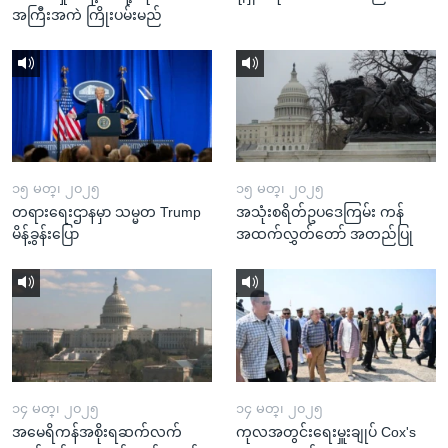
အကြီးအကဲ ကြိုးပမ်းမည်
၁၅ မတ္၊ ၂၀၂၅
၁၅ မတ္၊ ၂၀၂၅
တရားရေးဌာနမှာ သမ္မတ Trump
အသုံးစရိတ်ဥပဒေကြမ်း ကန်
မိန့်ခွန်းပြော
အထက်လွှတ်တော် အတည်ပြု
၁၄ မတ္၊ ၂၀၂၅
၁၄ မတ္၊ ၂၀၂၅
အမေရိကန်အစိုးရဆက်လက်
ကုလအတွင်းရေးမှူးချုပ် Cox's