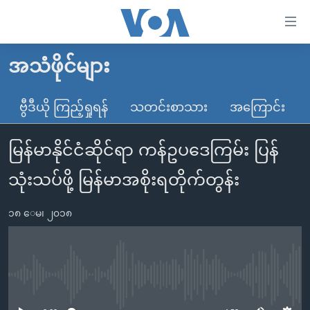
သုံး
ရ
လွယ်ကူ
အသံဖိုင်များ
မူလစာမျက်နှာ
စေ
မြန်မာ
ဗွီဒီယို ကြည့်ရှုရန်
သတင်းစာသား
အကြောင်း
သည့်
ကမ္ဘာ့သတင်းများ
Link
မြန်မာနိုင်ငံဆိုင်ရာ ကန်ဥပဒေကြမ်း ပြန်
ဗွီဒီယို
နိုင်ငံတကာ
များ
သတင်းလွတ်လပ်ခွင့်
အမေရိကန်
သုံးသပ်ဖို့ မြန်မာအစိုးရတိုက်တွန်း
ပင်မ
ရပ်ဝန်းတခု လမ်းတခု အလွန်
တရုတ်
အကြောင်းအရာ
၁၈ ေမ၊ ၂၀၁၈
သို့
အင်္ဂလိပ်စာလေ့လာမယ်
အစ္စရေး-ပါလက်စတိုင်း
ကျော်
အပတ်စဉ်ကဏ္ဍများ
အမေရိကန်သုံးအီဒီယံ
ကြည့်
ရေဒီယိုနှင့်ရုပ်သံ အချက်အလက်များ
မကြေးမုံရဲ့ အင်္ဂလိပ်စာ
ရေဒီယို
ရန်
No media source currently available
ပင်မ
ရေဒီယို/တီဗွီအစီအစဉ်
ရုပ်ရှင်ထဲက အင်္ဂလိပ်စာ
တီဗွီ