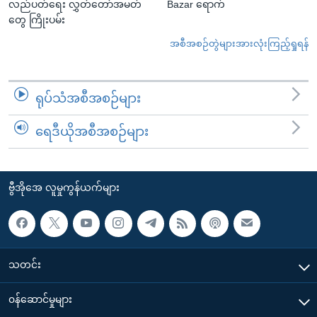
လည်ပတ်ရေး လွှတ်တော်အမတ်
Bazar ရောက်
တွေ ကြိုးပမ်း
အစီအစဉ်တွဲများအားလုံးကြည့်ရှုရန်
ရုပ်သံအစီအစဉ်များ
ရေဒီယိုအစီအစဉ်များ
ဗွီအိုအေ လူမှုကွန်ယက်များ
သတင်း
၀န်ဆောင်မှုများ