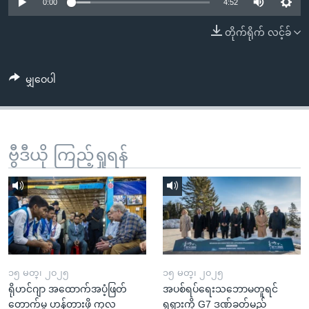
အ
0:00
4:52
သုတပဒေသာ အင်္ဂလိပ်စာ
ညွန်း
Learning English
တိုက်ရိုက် လင့်ခ်
စာမျက်နှာ
သို့
ဗွီအိုအေ လူမှုကွန်ယက်များ
ကျော်
မျှဝေပါ
ကြည့်
ရန်
ဘာသာစကားများ
ရှာဖွေ
ဗွီဒီယို ကြည့်ရှုရန်
ရန်
နေရာ
သို့
ကျော်
ရန်
၁၅ မတ္၊ ၂၀၂၅
၁၅ မတ္၊ ၂၀၂၅
ရိုဟင်ဂျာ အထောက်အပံ့ဖြတ်
အပစ်ရပ်ရေးသဘောမတူရင်
တောက်မှု ဟန့်တားဖို့ ကုလ
ရုရှားကို G7 ဒဏ်ခတ်မည်