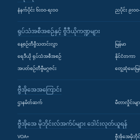
နံနက်ပိုင်း ၆း၀၀-ရး၀၀
ညပိုင်း ၉း၀
ရုပ်သံအစီအစဉ်နှင့် ဗွီဒီယိုကဏ္ဍများ
နေ့စဉ်တီဗွီသတင်းလွှာ
မြန်မာ
ရေဒီယို ရုပ်သံအစီအစဉ်
နိုင်ငံတကာ
အပတ်စဉ်တီဗွီမဂ္ဂဇင်း
တွေ့ဆုံမေးမြန
ဗွီအိုအေအကြောင်း
ဌာနမိတ်ဆက်
မီတာလှိုင်းမျာ
ဗွီအိုအေ မိုဘိုင်းလ်အက်ပ်များ ဒေါင်းလုတ်ယူရန်
Learning English
VOA+
ဗွီအိုအေမိုဘ