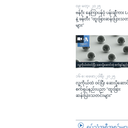
၀၉ မတ္၊ ၂၀၂၅
ဗန်ဂိုး နေကြာပန်ပုံ ပန်းချီကား 
နဲ့ ဖန်တီး "ထူးခြားဆန်းပြားသတ
များ"
၁၆ ေဖေဖာ္၀ါရီ၊ ၂၀၂၅
လူ့ကိုယ်ထဲ ဝင်ပြီး ဆေးပို့ဆောင
စက်ရုပ်နည်းပညာ "ထူးခြား
ဆန်းပြားသတင်းများ"
ရုပ်သံအစီအစဉ်မျာ