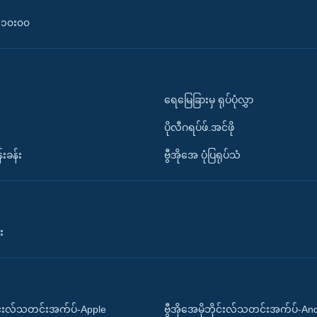
၀-၁၀း၀၀
ရေမြေခြားမှ ရုပ်ပုံလွှာ
ပိုလီဂရပ်ဖ်.အင်ဖို
်းခန်း
ဗွီအိုအေ ပုံပြရုပ်သံ
း
ိုင်းလ်သတင်းအက်ပ်-Apple
ဗွီအိုအေမိုဘိုင်းလ်သတင်းအက်ပ်-An