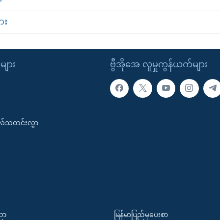
ား
ုများ
ဗွီအိုအေ လူမှုကွန်ယက်များ
းလ်သတင်းလွှာ
ပညာ
မြန်မာပြည်မှပေးစာ