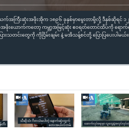
က်အကြီးဆုံးအဖိုးအိုက ၁၈၉၆ ခုနှစ်မှာမွေးတာမို့လို့ ဒီနှစ်ဆိုရင် ၁၂
်အဖိုးယောက်ကတော့ ကမ္ဘာ့အမြင့်ဆုံး ဧဝရတ်တောင်ထိပ်ကို ရောက်အေ
ြားသတင်းတွေကို ကိုငြိမ်းချမ်း နဲ့ မအိသန့်စင်တို့ ပြောပြပေးပါမယ်။