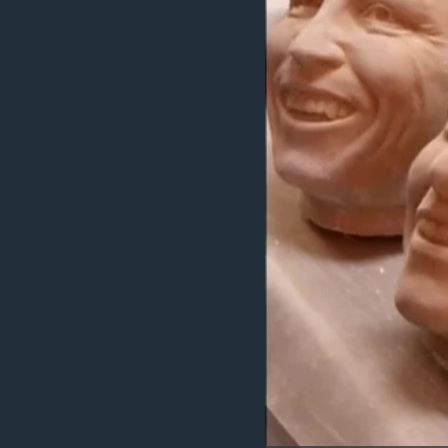
သုတပဒေသာ အင်္ဂလိပ်စာ
အ
ညွန်း
စာမျက်နှာ
သို့
ကျော်
ကြည့်
ရန်
ရှာဖွေ
ရန်
နေရာ
သို့
ကျော်
ရန်