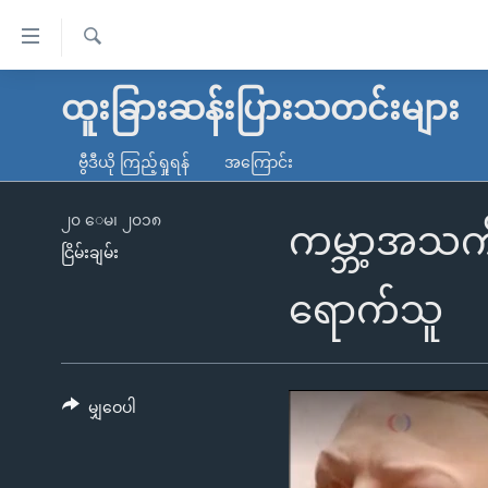
သုံး
ရ
ရှာဖွေ
လွယ်ကူ
မူလစာမျက်နှာ
ထူးခြားဆန်းပြားသတင်းများ
ရ
စေ
မြန်မာ
လာ
ဗွီဒီယို ကြည့်ရှုရန်
အကြောင်း
သည့်
ဒ်
ကမ္ဘာ့သတင်းများ
Link
ဗွီဒီယို
နိုင်ငံတကာ
၂၀ ေမ၊ ၂၀၁၈
ကမ္ဘာ့အသက်
များ
ငြိမ်းချမ်း
သတင်းလွတ်လပ်ခွင့်
အမေရိကန်
ပင်မ
ရပ်ဝန်းတခု လမ်းတခု အလွန်
တရုတ်
ရောက်သူ
အကြောင်းအရာ
အင်္ဂလိပ်စာလေ့လာမယ်
အစ္စရေး-ပါလက်စတိုင်း
သို့
အပတ်စဉ်ကဏ္ဍများ
အမေရိကန်သုံးအီဒီယံ
ကျော်
ကြည့်
မျှဝေပါ
ရေဒီယိုနှင့်ရုပ်သံ အချက်အလက်များ
မကြေးမုံရဲ့ အင်္ဂလိပ်စာ
ရေဒီယို
ရန်
ရေဒီယို/တီဗွီအစီအစဉ်
ရုပ်ရှင်ထဲက အင်္ဂလိပ်စာ
တီဗွီ
ပင်မ