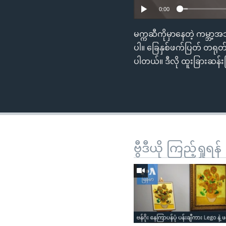
0:00
မက္ကဆီကိုမှာနေတဲ့ ကမ္ဘာ့အသ
ပါ။ ခြေနှစ်ဖက်ပြတ် တရုတ
ပါတယ်။ ဒီလို ထူးခြားဆန်းပ
ဗွီဒီယို ကြည့်ရှုရန်