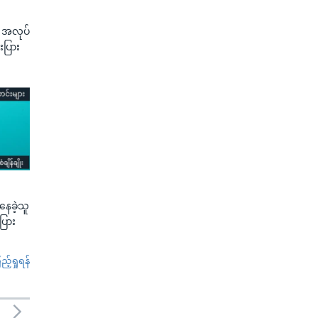
့ အလုပ်
းပြား
ေခဲ့သူ
းပြား
်ရှုရန်