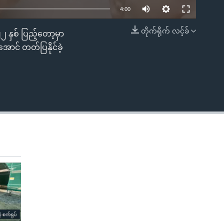
4:00
တိုက်ရိုက် လင့်ခ်
၂ နှစ် ပြည့်တော့မှာ
EMBED
ာင် တတ်ပြနိုင်ခဲ့