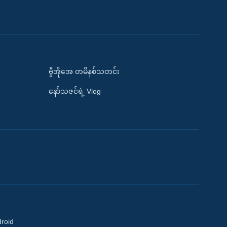
ဗွီအိုအေ တမိနစ်သတင်း
နော်သဇင်ရဲ့ Vlog
droid