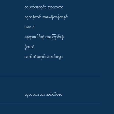
တပတ်အတွင်း အားကစား
သုတစုံလင် အမေရိကန်တခွင်
Gen Z
နေရာပေါင်းစုံ အကြောင်းစုံ
ဒို့အသံ
သက်တံရောင်သတင်းလွှာ
သုတပဒေသာ အင်္ဂလိပ်စာ