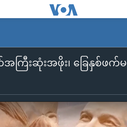
အကြီးဆုံးအဖိုး၊ ခြေနှစ်ဖက်