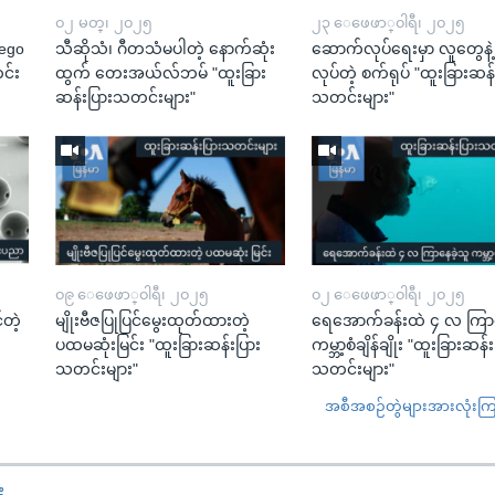
၀၂ မတ္၊ ၂၀၂၅
၂၃ ေဖေဖာ္၀ါရီ၊ ၂၀၂၅
Lego
သီဆိုသံ၊ ဂီတသံမပါတဲ့ နောက်ဆုံး
ဆောက်လုပ်ရေးမှာ လူတွေနဲ
င်း
ထွက် တေးအယ်လ်ဘမ် "ထူးခြား
လုပ်တဲ့ စက်ရုပ် "ထူးခြားဆန်
ဆန်းပြားသတင်းများ"
သတင်းများ"
၀၉ ေဖေဖာ္၀ါရီ၊ ၂၀၂၅
၀၂ ေဖေဖာ္၀ါရီ၊ ၂၀၂၅
်တဲ့
မျိုးဗီဇပြုပြင်မွေးထုတ်ထားတဲ့
ရေအောက်ခန်းထဲ ၄ လ ကြာန
ပထမဆုံးမြင်း "ထူးခြားဆန်းပြား
ကမ္ဘာ့စံချိန်ချိုး "ထူးခြားဆန်
သတင်းများ"
သတင်းများ"
အစီအစဉ်တွဲများအားလုံးကြည့
း