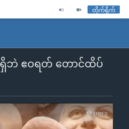
တိုက်ရိုက်
မရှိဘဲ ဧဝရတ် တောင်ထိပ်
EMBED