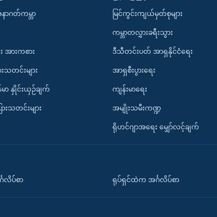
အနာဂတ်ကမ္ဘာ
မြင်ကွင်းကျယ်မှတ်စုများ
ကမ္ဘာတလွှားခရီးသွား
း အားကစား
ဒီသီတင်းပတ် အာရှနိုင်ငံရေး
ားသတင်းများ
အာရှစီးပွားရေး
်မာ နှိုင်းယှဉ်ချက်
ကျန်းမာရေး
ပြားသတင်းများ
အမျိုးသမီးကဏ္ဍ
ရိုဟင်ဂျာအရေး မျှော်လင့်ချက်
်္ဂလိပ်စာ
ရုပ်ရှင်ထဲက အင်္ဂလိပ်စာ