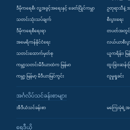
ဒီမိုကရေစီ၊ လူ့အခွင့်အရေးနှင့် ခေတ်ပြိုင်ကမ္ဘာ
ဥတုရာသီနဲ့ 
သတင်းသုံးသပ်ချက်
စီးပွားရေး
ဒီမိုကရေစီရေးရာ
တပတ်အတွင်
အမေရိကန်နိုင်ငံရေး
လယ်ယာစီးပွ
သတင်းထောက်မှတ်စု
ယူကရိန်း၊ မြန
ကမ္ဘာ့သတင်းမီဒီယာထဲက မြန်မာ
ထူးခြားဆန်း
ကမ္ဘာ့ မြန်မာ့ မီဒီယာမြင်ကွင်း
လူမှုရှုခင်း
အင်္ဂလိပ်သင်ခန်းစာများ
အီဒီယံသင်ခန်းစာ
မကြေးမုံရဲ့အင
ရေဒီယို