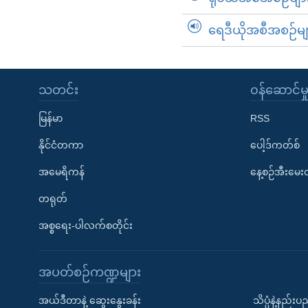
ရေဒီယိုအစီအစဉ်မျ
သတင်း
၀န်ဆောင်မှ
မြန်မာ
RSS
နိုင်ငံတကာ
ပေါ့ဒ်ကတ်စ်
အမေရိကန်
နေ့စဉ်အီးမေ
တရုတ်
အစ္စရေး-ပါလက်စတိုင်း
အပတ်စဉ်ကဏ္ဍများ
အယ်ဒီတာနဲ့ ဆွေးနွေးခန်း
သိပ္ပံနဲ့နည်း