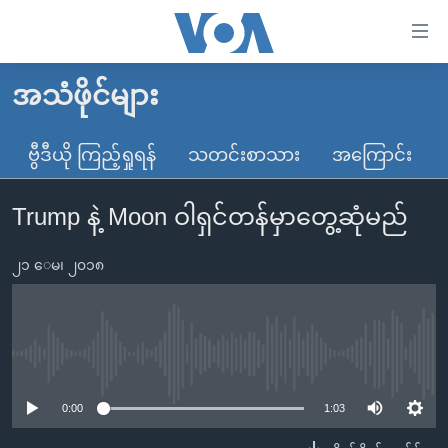
သုံး
ရ
လွယ်ကူ
အသံဖိုင်များ
မူလစာမျက်နှာ
စေ
မြန်မာ
ဗွီဒီယို ကြည့်ရှုရန်
သတင်းစာသား
အကြောင်း
သည့်
ကမ္ဘာ့သတင်းများ
Link
Trump နဲ့ Moon ဝါရှင်တန်မှာတွေ့ဆုံမည်
ဗွီဒီယို
နိုင်ငံတကာ
များ
သတင်းလွတ်လပ်ခွင့်
အမေရိကန်
ပင်မ
၂၁ ေမ၊ ၂၀၁၈
ရပ်ဝန်းတခု လမ်းတခု အလွန်
တရုတ်
အကြောင်းအရာ
သို့
အင်္ဂလိပ်စာလေ့လာမယ်
အစ္စရေး-ပါလက်စတိုင်း
ကျော်
အပတ်စဉ်ကဏ္ဍများ
အမေရိကန်သုံးအီဒီယံ
No media source currently available
ကြည့်
ရေဒီယိုနှင့်ရုပ်သံ အချက်အလက်များ
မကြေးမုံရဲ့ အင်္ဂလိပ်စာ
ရေဒီယို
ရန်
0:00
1:03
ပင်မ
ရေဒီယို/တီဗွီအစီအစဉ်
ရုပ်ရှင်ထဲက အင်္ဂလိပ်စာ
တီဗွီ