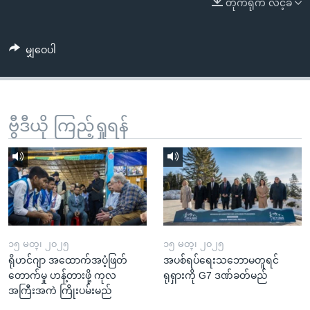
တိုက်ရိုက် လင့်ခ်
အ
သုတပဒေသာ အင်္ဂလိပ်စာ
ညွန်း
Learning English
စာမျက်နှာ
မျှဝေပါ
သို့
ဗွီအိုအေ လူမှုကွန်ယက်များ
ကျော်
ကြည့်
ရန်
ဗွီဒီယို ကြည့်ရှုရန်
ဘာသာစကားများ
ရှာဖွေ
ရန်
နေရာ
သို့
ကျော်
ရန်
၁၅ မတ္၊ ၂၀၂၅
၁၅ မတ္၊ ၂၀၂၅
ရိုဟင်ဂျာ အထောက်အပံ့ဖြတ်
အပစ်ရပ်ရေးသဘောမတူရင်
တောက်မှု ဟန့်တားဖို့ ကုလ
ရုရှားကို G7 ဒဏ်ခတ်မည်
အကြီးအကဲ ကြိုးပမ်းမည်