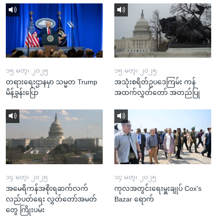
၁၅ မတ္၊ ၂၀၂၅
၁၅ မတ္၊ ၂၀၂၅
တရားရေးဌာနမှာ သမ္မတ Trump
အသုံးစရိတ်ဥပဒေကြမ်း ကန်
မိန့်ခွန်းပြော
အထက်လွှတ်တော် အတည်ပြု
၁၄ မတ္၊ ၂၀၂၅
၁၄ မတ္၊ ၂၀၂၅
အမေရိကန်အစိုးရဆက်လက်
ကုလအတွင်းရေးမှူးချုပ် Cox's
လည်ပတ်ရေး လွှတ်တော်အမတ်
Bazar ရောက်
တွေ ကြိုးပမ်း