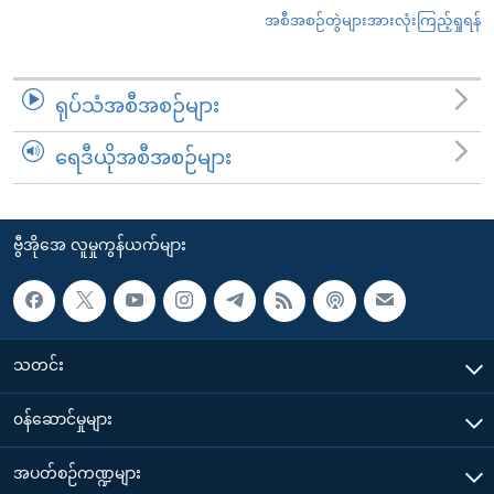
အစီအစဉ်တွဲများအားလုံးကြည့်ရှုရန်
ရုပ်သံအစီအစဉ်များ
ရေဒီယိုအစီအစဉ်များ
ဗွီအိုအေ လူမှုကွန်ယက်များ
သတင်း
၀န်ဆောင်မှုများ
အပတ်စဉ်ကဏ္ဍများ