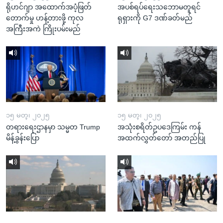
ရိုဟင်ဂျာ အထောက်အပံ့ဖြတ်
အပစ်ရပ်ရေးသဘောမတူရင်
တောက်မှု ဟန့်တားဖို့ ကုလ
ရုရှားကို G7 ဒဏ်ခတ်မည်
အကြီးအကဲ ကြိုးပမ်းမည်
၁၅ မတ္၊ ၂၀၂၅
၁၅ မတ္၊ ၂၀၂၅
တရားရေးဌာနမှာ သမ္မတ Trump
အသုံးစရိတ်ဥပဒေကြမ်း ကန်
မိန့်ခွန်းပြော
အထက်လွှတ်တော် အတည်ပြု