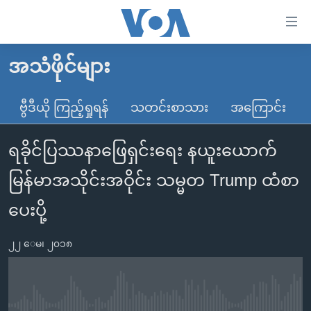
သုံး
ရ
လွယ်ကူ
အသံဖိုင်များ
မူလစာမျက်နှာ
စေ
မြန်မာ
ဗွီဒီယို ကြည့်ရှုရန်
သတင်းစာသား
အကြောင်း
သည့်
ကမ္ဘာ့သတင်းများ
Link
ရခိုင်ပြဿနာဖြေရှင်းရေး နယူးယောက်
ဗွီဒီယို
နိုင်ငံတကာ
များ
သတင်းလွတ်လပ်ခွင့်
အမေရိကန်
မြန်မာအသိုင်းအဝိုင်း သမ္မတ Trump ထံစာ
ပင်မ
ရပ်ဝန်းတခု လမ်းတခု အလွန်
တရုတ်
အကြောင်းအရာ
ပေးပို့
သို့
အင်္ဂလိပ်စာလေ့လာမယ်
အစ္စရေး-ပါလက်စတိုင်း
ကျော်
၂၂ ေမ၊ ၂၀၁၈
အပတ်စဉ်ကဏ္ဍများ
အမေရိကန်သုံးအီဒီယံ
ကြည့်
ရေဒီယိုနှင့်ရုပ်သံ အချက်အလက်များ
မကြေးမုံရဲ့ အင်္ဂလိပ်စာ
ရေဒီယို
ရန်
ပင်မ
ရေဒီယို/တီဗွီအစီအစဉ်
ရုပ်ရှင်ထဲက အင်္ဂလိပ်စာ
တီဗွီ