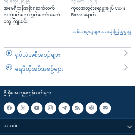
၁၄ မတ္၊ ၂၀၂၅
၁၄ မတ္၊ ၂၀၂၅
အမေရိကန်အစိုးရဆက်လက်
ကုလအတွင်းရေးမှူးချုပ် Cox's
လည်ပတ်ရေး လွှတ်တော်အမတ်
Bazar ရောက်
တွေ ကြိုးပမ်း
အစီအစဉ်တွဲများအားလုံးကြည့်ရှုရန်
ရုပ်သံအစီအစဉ်များ
ရေဒီယိုအစီအစဉ်များ
ဗွီအိုအေ လူမှုကွန်ယက်များ
သတင်း