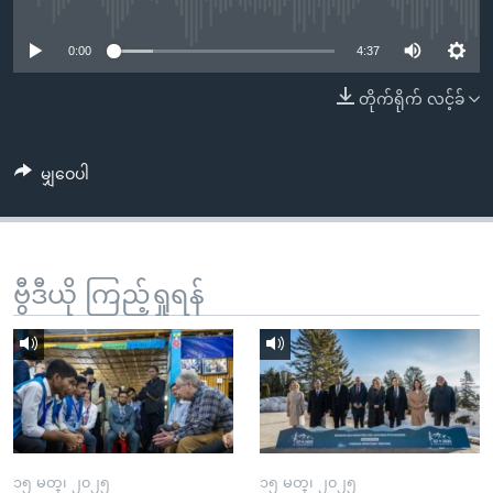
No media source currently available
အ
သုတပဒေသာ အင်္ဂလိပ်စာ
ညွန်း
Learning English
0:00
4:37
စာမျက်နှာ
သို့
ဗွီအိုအေ လူမှုကွန်ယက်များ
တိုက်ရိုက် လင့်ခ်
ကျော်
ကြည့်
မျှဝေပါ
ရန်
ဘာသာစကားများ
ရှာဖွေ
ရန်
နေရာ
ဗွီဒီယို ကြည့်ရှုရန်
သို့
ကျော်
ရန်
၁၅ မတ္၊ ၂၀၂၅
၁၅ မတ္၊ ၂၀၂၅