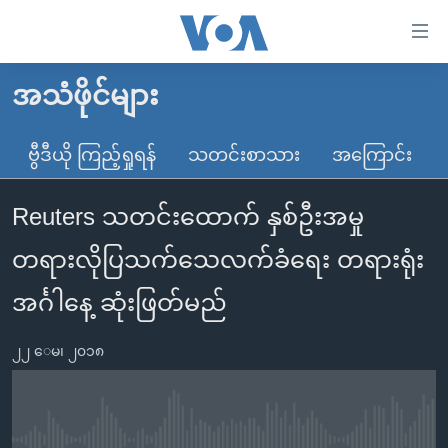
သုံး
ရ
လွယ်ကူ
အသံဖိုင်များ
မူလစာမျက်နှာ
စေ
မြန်မာ
ဗွီဒီယို ကြည့်ရှုရန်
သတင်းစာသား
အကြောင်း
သည့်
ကမ္ဘာ့သတင်းများ
Link
Reuters သတင်းထောက် နှစ်ဦးအမှု
ဗွီဒီယို
နိုင်ငံတကာ
များ
သတင်းလွတ်လပ်ခွင့်
အမေရိကန်
တရားလိုပြသက်သေလက်ခံရေး တရားရုံး
ပင်မ
ရပ်ဝန်းတခု လမ်းတခု အလွန်
တရုတ်
အကြောင်းအရာ
အင်္ဂါနေ့ ဆုံးဖြတ်မည်
သို့
အင်္ဂလိပ်စာလေ့လာမယ်
အစ္စရေး-ပါလက်စတိုင်း
ကျော်
၂၂ ေမ၊ ၂၀၁၈
အပတ်စဉ်ကဏ္ဍများ
အမေရိကန်သုံးအီဒီယံ
ကြည့်
ရေဒီယိုနှင့်ရုပ်သံ အချက်အလက်များ
မကြေးမုံရဲ့ အင်္ဂလိပ်စာ
ရေဒီယို
ရန်
ပင်မ
ရေဒီယို/တီဗွီအစီအစဉ်
ရုပ်ရှင်ထဲက အင်္ဂလိပ်စာ
တီဗွီ