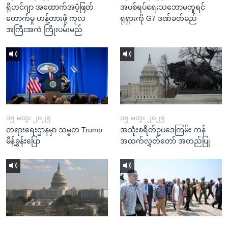
ရိုဟင်ဂျာ အထောက်အပံ့ဖြတ်
အပစ်ရပ်ရေးသဘောမတူရင်
တောက်မှု ဟန့်တားဖို့ ကုလ
ရုရှားကို G7 ဒဏ်ခတ်မည်
အကြီးအကဲ ကြိုးပမ်းမည်
၁၅ မတ္၊ ၂၀၂၅
၁၅ မတ္၊ ၂၀၂၅
တရားရေးဌာနမှာ သမ္မတ Trump
အသုံးစရိတ်ဥပဒေကြမ်း ကန်
မိန့်ခွန်းပြော
အထက်လွှတ်တော် အတည်ပြု