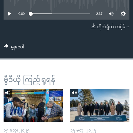
No media source currently available
အ
သုတပဒေသာ အင်္ဂလိပ်စာ
ညွန်း
Learning English
0:00
2:37
စာမျက်နှာ
သို့
ဗွီအိုအေ လူမှုကွန်ယက်များ
တိုက်ရိုက် လင့်ခ်
ကျော်
ကြည့်
မျှဝေပါ
ရန်
ဘာသာစကားများ
ရှာဖွေ
ရန်
နေရာ
ဗွီဒီယို ကြည့်ရှုရန်
သို့
ကျော်
ရန်
၁၅ မတ္၊ ၂၀၂၅
၁၅ မတ္၊ ၂၀၂၅