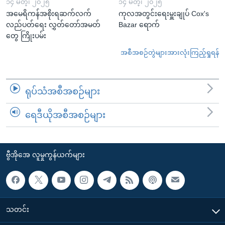
၁၄ မတ္၊ ၂၀၂၅
၁၄ မတ္၊ ၂၀၂၅
အမေရိကန်အစိုးရဆက်လက်
ကုလအတွင်းရေးမှူးချုပ် Cox's
လည်ပတ်ရေး လွှတ်တော်အမတ်
Bazar ရောက်
တွေ ကြိုးပမ်း
အစီအစဉ်တွဲများအားလုံးကြည့်ရှုရန်
ရုပ်သံအစီအစဉ်များ
ရေဒီယိုအစီအစဉ်များ
ဗွီအိုအေ လူမှုကွန်ယက်များ
သတင်း