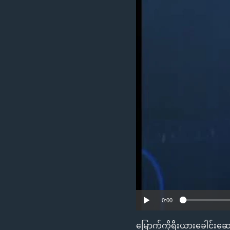
သုတပဒေသာ အင်္ဂလိပ်စာ
အ
ညွန်း
စာမျက်နှာ
သို့
ကျော်
ကြည့်
ရန်
ရှာဖွေ
ရန်
နေရာ
သို့
ကျော်
ရန်
0:00
မြောက်ကိုရီးယားခေါင်းဆော