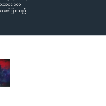
ူဘာသာဝင် ၁၀၀
်မှာ ဖော်ပြ စသည်