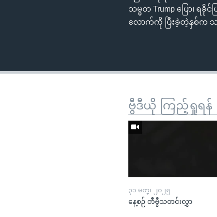
သမ္မတ Trump ပြော၊ ရခိုင်
လောက်ကို ပြီးခဲ့တဲ့နှစ်က
ဗွီဒီယို ကြည့်ရှုရန်
၃၁ မတ္၊ ၂၀၂၅
နေ့စဉ် တီဗွီသတင်းလွှာ