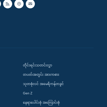
တိုင်းရင်းသတင်းလွှာ
တပတ်အတွင်း အားကစား
သုတစုံလင် အမေရိကန်တခွင်
Gen Z
နေရာပေါင်းစုံ အကြောင်းစုံ