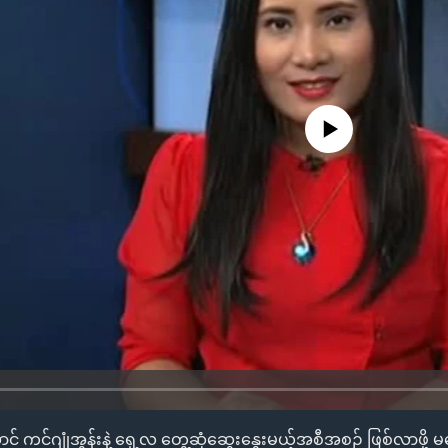
No media source currently availa
င် ကင်ဂျုံအွန်းနဲ့ ရှေ့လ တွေ့ဆုံဆွေးနွေးမယ့်အစီအစဉ် ဖြစ်လာဖို