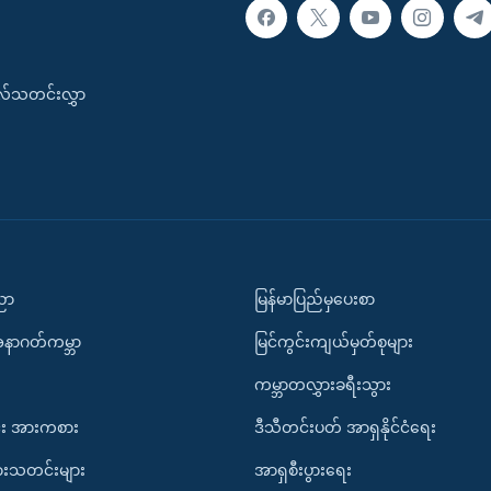
းလ်သတင်းလွှာ
ပညာ
မြန်မာပြည်မှပေးစာ
အနာဂတ်ကမ္ဘာ
မြင်ကွင်းကျယ်မှတ်စုများ
ကမ္ဘာတလွှားခရီးသွား
း အားကစား
ဒီသီတင်းပတ် အာရှနိုင်ငံရေး
ားသတင်းများ
အာရှစီးပွားရေး