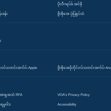
ပိုလီဂရပ်ဖ်.အင်ဖို
်းခန်း
ဗွီအိုအေ ပုံပြရုပ်သံ
း
ိုင်းလ်သတင်းအက်ပ်-Apple
ဗွီအိုအေမိုဘိုင်းလ်သတင်းအက်ပ်-An
 အာရှအသံ RFA
VOA's Privacy Policy
ုးရမူဝါဒ
Accessibility