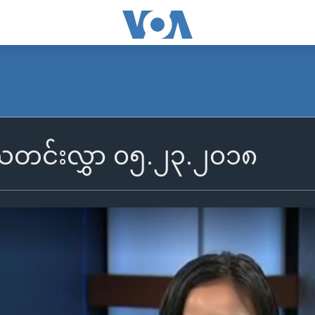
ွီသတင်းလွှာ ၀၅.၂၃.၂၀၁၈