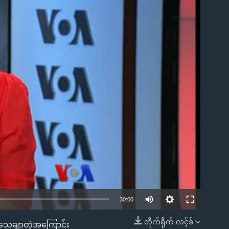
ble
30:00
တိုက်ရိုက် လင့်ခ်
့ မသေချာတဲ့အကြောင်း
EMBED