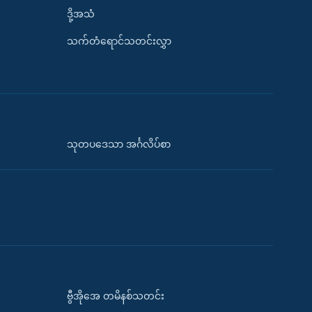
ဒို့အသံ
သက်တံရောင်သတင်းလွှာ
သုတပဒေသာ အင်္ဂလိပ်စာ
ဗွီအိုအေ တမိနစ်သတင်း