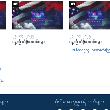
၂၅ မတ္၊ ၂၀၂၅
၂၄ မတ္၊ ၂၀၂၅
နေ့စဉ် တီဗွီသတင်းလွှာ
နေ့စဉ် တီဗွီသတင်းလွှာ
အစီအစဉ်တွဲများအားလုံးကြည့
း
ား
ုများ
ဗွီအိုအေ လူမှုကွန်ယက်များ