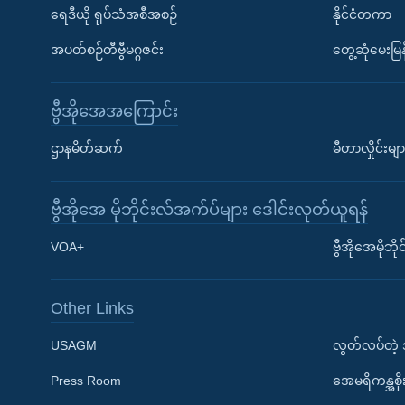
ရေဒီယို ရုပ်သံအစီအစဉ်
နိုင်ငံတကာ
အပတ်စဉ်တီဗွီမဂ္ဂဇင်း
တွေ့ဆုံမေးမြန
ဗွီအိုအေအကြောင်း
ဌာနမိတ်ဆက်
မီတာလှိုင်းမျာ
ဗွီအိုအေ မိုဘိုင်းလ်အက်ပ်များ ဒေါင်းလုတ်ယူရန်
Learning English
VOA+
ဗွီအိုအေမိုဘ
ဗွီအိုအေ လူမှုကွန်ယက်များ
Other Links
USAGM
လွတ်လပ်တဲ့
Press Room
အေမရိကန္အစိ
ဘာသာစကားများ