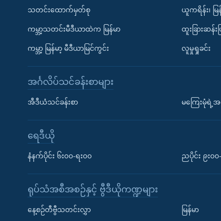
သတင်းထောက်မှတ်စု
ယူကရိန်း၊ မြန
ကမ္ဘာ့သတင်းမီဒီယာထဲက မြန်မာ
ထူးခြားဆန်း
ကမ္ဘာ့ မြန်မာ့ မီဒီယာမြင်ကွင်း
လူမှုရှုခင်း
အင်္ဂလိပ်သင်ခန်းစာများ
အီဒီယံသင်ခန်းစာ
မကြေးမုံရဲ့အင
ရေဒီယို
နံနက်ပိုင်း ၆း၀၀-ရး၀၀
ညပိုင်း ၉း၀
ရုပ်သံအစီအစဉ်နှင့် ဗွီဒီယိုကဏ္ဍများ
နေ့စဉ်တီဗွီသတင်းလွှာ
မြန်မာ