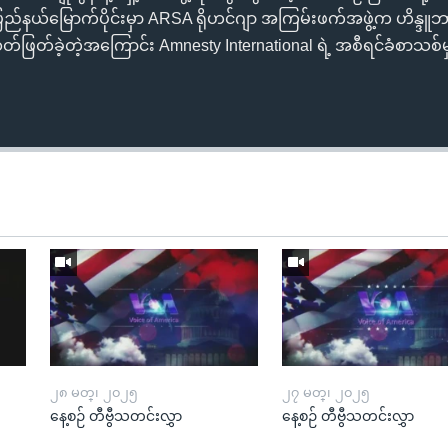
ပြည်နယ်မြောက်ပိုင်းမှာ ARSA ရိုဟင်ဂျာ အကြမ်းဖက်အဖွဲ့က ဟိန္ဒ
 သတ်ဖြတ်ခဲ့တဲ့အကြောင်း Amnesty International ရဲ့ အစီရင်ခံစာသစ
၂၈ မတ္၊ ၂၀၂၅
၂၇ မတ္၊ ၂၀၂၅
နေ့စဉ် တီဗွီသတင်းလွှာ
နေ့စဉ် တီဗွီသတင်းလွှာ