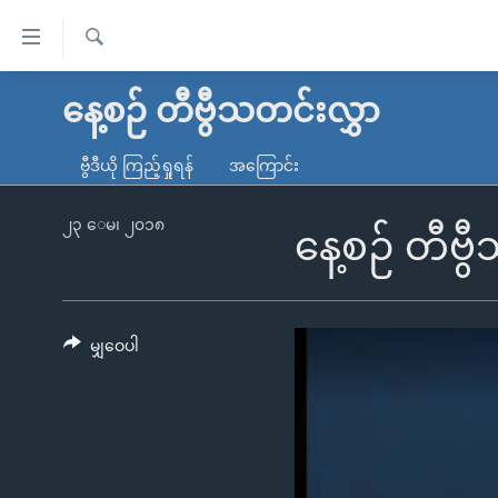
သုံး
ရ
ရှာဖွေ
လွယ်ကူ
မူလစာမျက်နှာ
နေ့စဉ် တီဗွီသတင်းလွှာ
ရ
စေ
မြန်မာ
လာ
ဗွီဒီယို ကြည့်ရှုရန်
အကြောင်း
သည့်
ဒ်
ကမ္ဘာ့သတင်းများ
Link
ဗွီဒီယို
နိုင်ငံတကာ
၂၃ ေမ၊ ၂၀၁၈
နေ့စဉ် တီဗ
များ
သတင်းလွတ်လပ်ခွင့်
အမေရိကန်
ပင်မ
ရပ်ဝန်းတခု လမ်းတခု အလွန်
တရုတ်
အကြောင်းအရာ
အင်္ဂလိပ်စာလေ့လာမယ်
အစ္စရေး-ပါလက်စတိုင်း
မျှဝေပါ
သို့
အပတ်စဉ်ကဏ္ဍများ
အမေရိကန်သုံးအီဒီယံ
ကျော်
ကြည့်
ရေဒီယိုနှင့်ရုပ်သံ အချက်အလက်များ
မကြေးမုံရဲ့ အင်္ဂလိပ်စာ
ရေဒီယို
ရန်
ရေဒီယို/တီဗွီအစီအစဉ်
ရုပ်ရှင်ထဲက အင်္ဂလိပ်စာ
တီဗွီ
ပင်မ