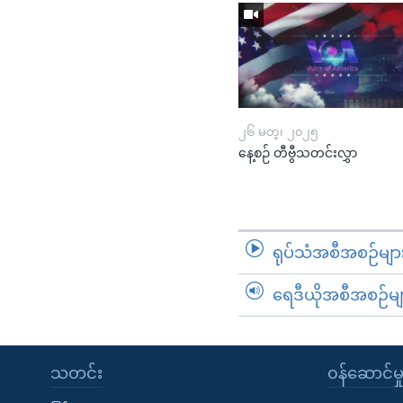
၂၆ မတ္၊ ၂၀၂၅
နေ့စဉ် တီဗွီသတင်းလွှာ
ရုပ်သံအစီအစဉ်မျာ
ရေဒီယိုအစီအစဉ်မျ
သတင်း
၀န်ဆောင်မှ