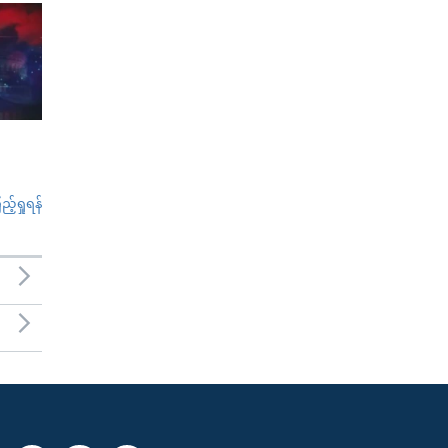
်ရှုရန်