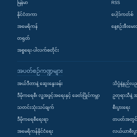
မြန်မာ
RSS
နိုင်ငံတကာ
ပေါ့ဒ်ကတ်စ်
အမေရိကန်
နေ့စဉ်အီးမေ
တရုတ်
အစ္စရေး-ပါလက်စတိုင်း
အပတ်စဉ်ကဏ္ဍများ
အယ်ဒီတာနဲ့ ဆွေးနွေးခန်း
သိပ္ပံနဲ့နည်း
ဒီမိုကရေစီ၊ လူ့အခွင့်အရေးနှင့် ခေတ်ပြိုင်ကမ္ဘာ
ဥတုရာသီနဲ့ 
သတင်းသုံးသပ်ချက်
စီးပွားရေး
ဒီမိုကရေစီရေးရာ
တပတ်အတွင်
အမေရိကန်နိုင်ငံရေး
လယ်ယာစီးပွ