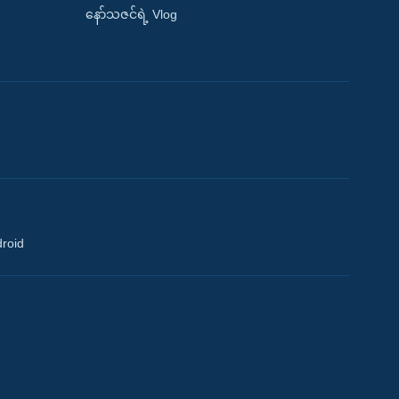
နော်သဇင်ရဲ့ Vlog
droid