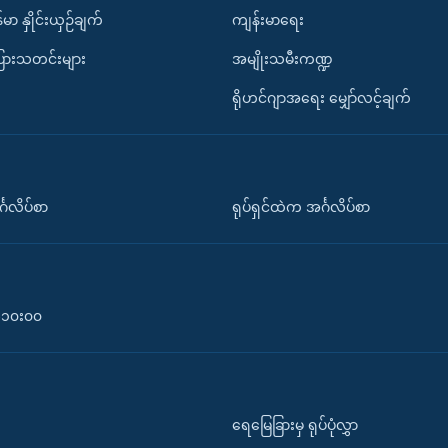
်မာ နှိုင်းယှဉ်ချက်
ကျန်းမာရေး
ပြားသတင်းများ
အမျိုးသမီးကဏ္ဍ
ရိုဟင်ဂျာအရေး မျှော်လင့်ချက်
်္ဂလိပ်စာ
ရုပ်ရှင်ထဲက အင်္ဂလိပ်စာ
၀-၁၀း၀၀
ရေမြေခြားမှ ရုပ်ပုံလွှာ