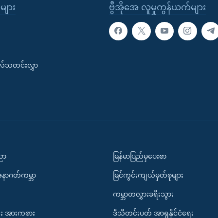
ုများ
ဗွီအိုအေ လူမှုကွန်ယက်များ
းလ်သတင်းလွှာ
ပညာ
မြန်မာပြည်မှပေးစာ
အနာဂတ်ကမ္ဘာ
မြင်ကွင်းကျယ်မှတ်စုများ
ကမ္ဘာတလွှားခရီးသွား
း အားကစား
ဒီသီတင်းပတ် အာရှနိုင်ငံရေး