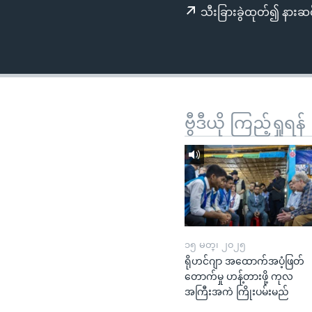
သုတပဒေသာ အင်္ဂလိပ်စာ
အ
သီးခြားခွဲထုတ်၍ နားဆင
ညွန်း
စာမျက်နှာ
သို့
ကျော်
ကြည့်
ရန်
ဗွီဒီယို ကြည့်ရှုရန်
ရှာဖွေ
ရန်
နေရာ
သို့
ကျော်
ရန်
၁၅ မတ္၊ ၂၀၂၅
ရိုဟင်ဂျာ အထောက်အပံ့ဖြတ်
တောက်မှု ဟန့်တားဖို့ ကုလ
အကြီးအကဲ ကြိုးပမ်းမည်