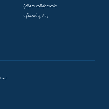
ဗွီအိုအေ တမိနစ်သတင်း
နော်သဇင်ရဲ့ Vlog
droid