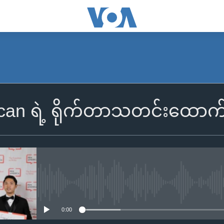
n ရဲ့ ရိုက်တာသတင်းထောက်နှစ်
No media source currently availa
0:00