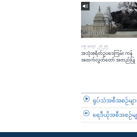
၁၅ မတ္၊ ၂၀၂၅
အသုံးစရိတ်ဥပဒေကြမ်း ကန်
အထက်လွှတ်တော် အတည်ပြု
ရုပ်သံအစီအစဉ်မျာ
ရေဒီယိုအစီအစဉ်မျ