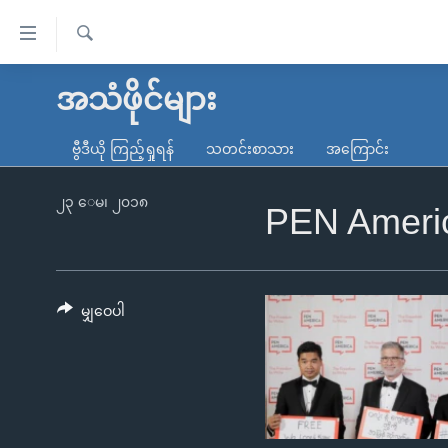
သုံး
ရ
ရှာဖွေ
လွယ်ကူ
မူလစာမျက်နှာ
အသံဖိုင်များ
ရ
စေ
မြန်မာ
လာ
ဗွီဒီယို ကြည့်ရှုရန်
သတင်းစာသား
အကြောင်း
သည့်
ဒ်
ကမ္ဘာ့သတင်းများ
Link
ဗွီဒီယို
နိုင်ငံတကာ
၂၃ ေမ၊ ၂၀၁၈
PEN America
များ
သတင်းလွတ်လပ်ခွင့်
အမေရိကန်
ပင်မ
ရပ်ဝန်းတခု လမ်းတခု အလွန်
တရုတ်
အကြောင်းအရာ
အင်္ဂလိပ်စာလေ့လာမယ်
အစ္စရေး-ပါလက်စတိုင်း
မျှဝေပါ
သို့
အပတ်စဉ်ကဏ္ဍများ
အမေရိကန်သုံးအီဒီယံ
ကျော်
ကြည့်
ရေဒီယိုနှင့်ရုပ်သံ အချက်အလက်များ
မကြေးမုံရဲ့ အင်္ဂလိပ်စာ
ရေဒီယို
ရန်
ရေဒီယို/တီဗွီအစီအစဉ်
ရုပ်ရှင်ထဲက အင်္ဂလိပ်စာ
တီဗွီ
ပင်မ