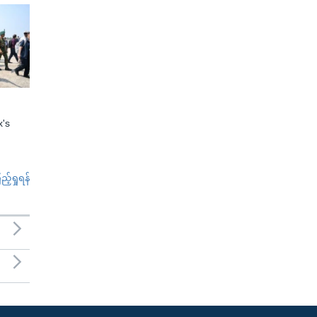
x's
်ရှုရန်