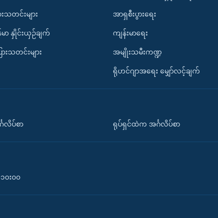
ားသတင်းများ
အာရှစီးပွားရေး
်မာ နှိုင်းယှဉ်ချက်
ကျန်းမာရေး
ပြားသတင်းများ
အမျိုးသမီးကဏ္ဍ
ရိုဟင်ဂျာအရေး မျှော်လင့်ချက်
်္ဂလိပ်စာ
ရုပ်ရှင်ထဲက အင်္ဂလိပ်စာ
၀-၁၀း၀၀