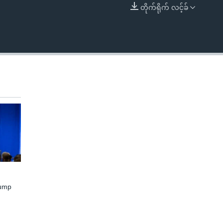
တိုက်ရိုက် လင့်ခ်
EMBED
rump