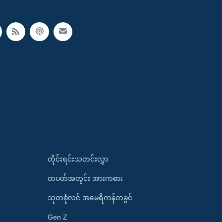
တိုင်းရင်းသတင်းလွှာ
တပတ်အတွင်း အားကစား
သုတစုံလင် အမေရိကန်တခွင်
Gen Z