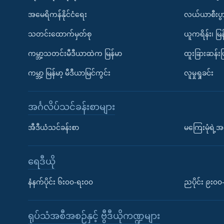
အမေရိကန်နိုင်ငံရေး
လယ်ယာစီးပွ
သတင်းထောက်မှတ်စု
ယူကရိန်း၊ မြန
ကမ္ဘာ့သတင်းမီဒီယာထဲက မြန်မာ
ထူးခြားဆန်း
ကမ္ဘာ့ မြန်မာ့ မီဒီယာမြင်ကွင်း
လူမှုရှုခင်း
အင်္ဂလိပ်သင်ခန်းစာများ
အီဒီယံသင်ခန်းစာ
မကြေးမုံရဲ့အင
ရေဒီယို
နံနက်ပိုင်း ၆း၀၀-ရး၀၀
ညပိုင်း ၉း၀
ရုပ်သံအစီအစဉ်နှင့် ဗွီဒီယိုကဏ္ဍများ