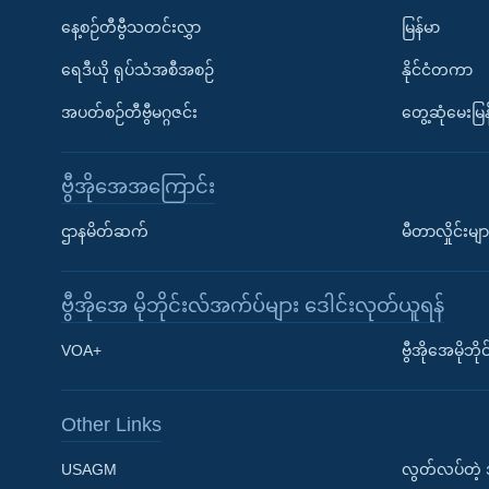
နေ့စဉ်တီဗွီသတင်းလွှာ
မြန်မာ
ရေဒီယို ရုပ်သံအစီအစဉ်
နိုင်ငံတကာ
အပတ်စဉ်တီဗွီမဂ္ဂဇင်း
တွေ့ဆုံမေးမြန
ဗွီအိုအေအကြောင်း
ဌာနမိတ်ဆက်
မီတာလှိုင်းမျာ
ဗွီအိုအေ မိုဘိုင်းလ်အက်ပ်များ ဒေါင်းလုတ်ယူရန်
Learning English
VOA+
ဗွီအိုအေမိုဘ
ဗွီအိုအေ လူမှုကွန်ယက်များ
Other Links
USAGM
လွတ်လပ်တဲ့