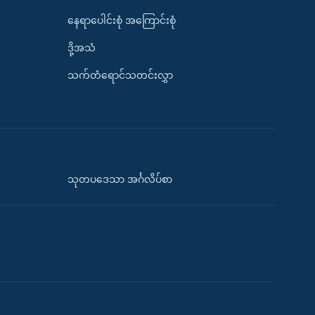
နေရာပေါင်းစုံ အကြောင်းစုံ
ဒို့အသံ
သက်တံရောင်သတင်းလွှာ
သုတပဒေသာ အင်္ဂလိပ်စာ