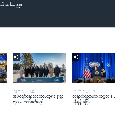
်နိုင်ပါသည်။
၁၅ မတ္၊ ၂၀၂၅
၁၅ မတ္၊ ၂၀၂၅
အပစ်ရပ်ရေးသဘောမတူရင် ရုရှား
တရားရေးဌာနမှာ သမ္မတ T
ကို G7 ဒဏ်ခတ်မည်
မိန့်ခွန်းပြော