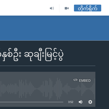
တိုက်ရိုက်
ဦး ဆုချီးမြင့်ပွဲ
EMBED
ble
3:52