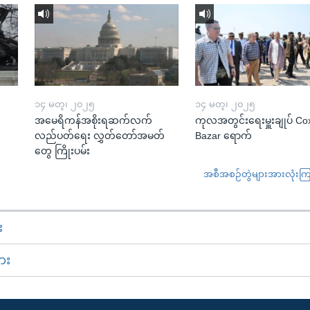
၁၄ မတ္၊ ၂၀၂၅
၁၄ မတ္၊ ၂၀၂၅
အမေရိကန်အစိုးရဆက်လက်
ကုလအတွင်းရေးမှူးချုပ် Co
လည်ပတ်ရေး လွှတ်တော်အမတ်
Bazar ရောက်
တွေ ကြိုးပမ်း
အစီအစဉ်တွဲများအားလုံးကြည့
း
ား