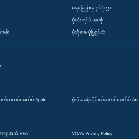
ရေမြေခြားမှ ရုပ်ပုံလွှာ
ပိုလီဂရပ်ဖ်.အင်ဖို
်းခန်း
ဗွီအိုအေ ပုံပြရုပ်သံ
း
ိုင်းလ်သတင်းအက်ပ်-Apple
ဗွီအိုအေမိုဘိုင်းလ်သတင်းအက်ပ်-An
 အာရှအသံ RFA
VOA's Privacy Policy