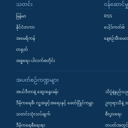
သတင်း
၀န်ဆောင်မှ
မြန်မာ
RSS
နိုင်ငံတကာ
ပေါ့ဒ်ကတ်စ်
အမေရိကန်
နေ့စဉ်အီးမေ
တရုတ်
အစ္စရေး-ပါလက်စတိုင်း
အပတ်စဉ်ကဏ္ဍများ
အယ်ဒီတာနဲ့ ဆွေးနွေးခန်း
သိပ္ပံနဲ့နည်း
ဒီမိုကရေစီ၊ လူ့အခွင့်အရေးနှင့် ခေတ်ပြိုင်ကမ္ဘာ
ဥတုရာသီနဲ့ 
သတင်းသုံးသပ်ချက်
စီးပွားရေး
ဒီမိုကရေစီရေးရာ
တပတ်အတွင်