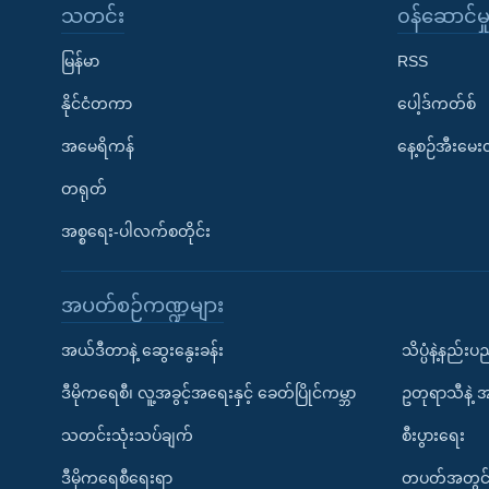
သတင်း
၀န်ဆောင်မှ
မြန်မာ
RSS
နိုင်ငံတကာ
ပေါ့ဒ်ကတ်စ်
အမေရိကန်
နေ့စဉ်အီးမေ
တရုတ်
အစ္စရေး-ပါလက်စတိုင်း
အပတ်စဉ်ကဏ္ဍများ
အယ်ဒီတာနဲ့ ဆွေးနွေးခန်း
သိပ္ပံနဲ့နည်း
ဒီမိုကရေစီ၊ လူ့အခွင့်အရေးနှင့် ခေတ်ပြိုင်ကမ္ဘာ
ဥတုရာသီနဲ့ 
သတင်းသုံးသပ်ချက်
စီးပွားရေး
ဒီမိုကရေစီရေးရာ
တပတ်အတွင်