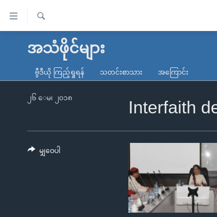
သုံး
ရ
ရှာဖွေ
လွယ်ကူ
မူလစာမျက်နှာ
အသံဖိုင်များ
ရ
စေ
မြန်မာ
လာ
ဗွီဒီယို ကြည့်ရှုရန်
သတင်းစာသား
အကြောင်း
သည့်
ဒ်
ကမ္ဘာ့သတင်းများ
Link
ဗွီဒီယို
နိုင်ငံတကာ
၂၆ ေမ၊ ၂၀၁၈
Interfaith 
များ
သတင်းလွတ်လပ်ခွင့်
အမေရိကန်
ပင်မ
ရပ်ဝန်းတခု လမ်းတခု အလွန်
တရုတ်
အကြောင်းအရာ
အင်္ဂလိပ်စာလေ့လာမယ်
အစ္စရေး-ပါလက်စတိုင်း
မျှဝေပါ
သို့
အပတ်စဉ်ကဏ္ဍများ
အမေရိကန်သုံးအီဒီယံ
ကျော်
ကြည့်
ရေဒီယိုနှင့်ရုပ်သံ အချက်အလက်များ
မကြေးမုံရဲ့ အင်္ဂလိပ်စာ
ရေဒီယို
ရန်
ရေဒီယို/တီဗွီအစီအစဉ်
ရုပ်ရှင်ထဲက အင်္ဂလိပ်စာ
တီဗွီ
ပင်မ