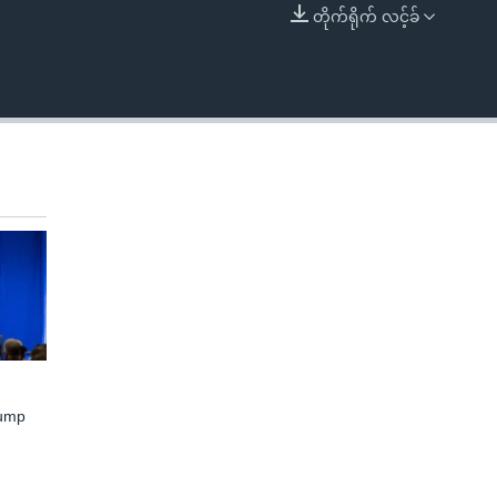
တိုက်ရိုက် လင့်ခ်
EMBED
rump