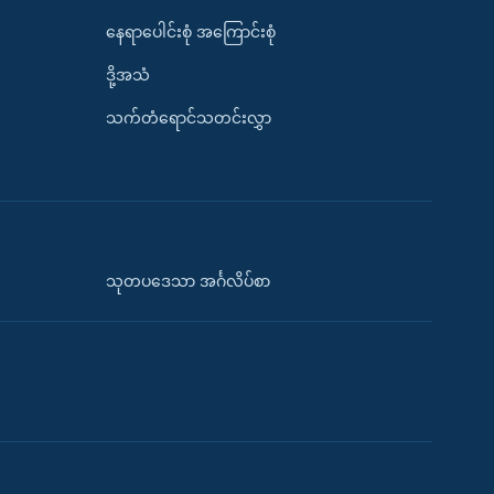
နေရာပေါင်းစုံ အကြောင်းစုံ
ဒို့အသံ
သက်တံရောင်သတင်းလွှာ
သုတပဒေသာ အင်္ဂလိပ်စာ