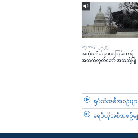
၁၅ မတ္၊ ၂၀၂၅
အသုံးစရိတ်ဥပဒေကြမ်း ကန်
အထက်လွှတ်တော် အတည်ပြု
ရုပ်သံအစီအစဉ်မျာ
ရေဒီယိုအစီအစဉ်မျ