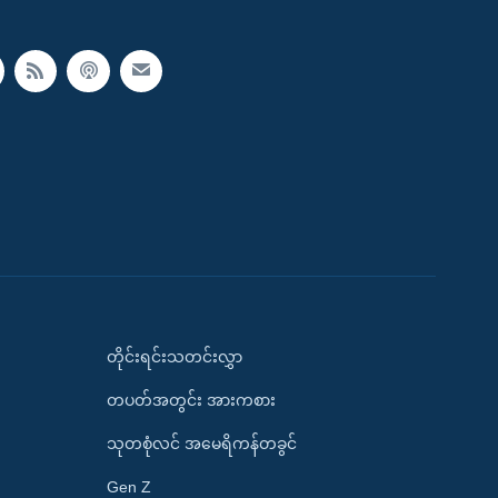
တိုင်းရင်းသတင်းလွှာ
တပတ်အတွင်း အားကစား
သုတစုံလင် အမေရိကန်တခွင်
Gen Z