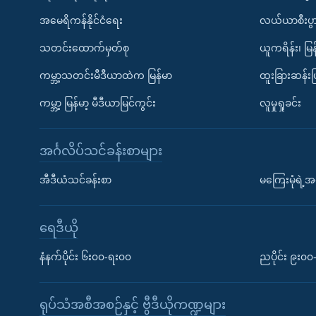
အမေရိကန်နိုင်ငံရေး
လယ်ယာစီးပွ
သတင်းထောက်မှတ်စု
ယူကရိန်း၊ မြန
ကမ္ဘာ့သတင်းမီဒီယာထဲက မြန်မာ
ထူးခြားဆန်း
ကမ္ဘာ့ မြန်မာ့ မီဒီယာမြင်ကွင်း
လူမှုရှုခင်း
အင်္ဂလိပ်သင်ခန်းစာများ
အီဒီယံသင်ခန်းစာ
မကြေးမုံရဲ့အင
ရေဒီယို
နံနက်ပိုင်း ၆း၀၀-ရး၀၀
ညပိုင်း ၉း၀
ရုပ်သံအစီအစဉ်နှင့် ဗွီဒီယိုကဏ္ဍများ