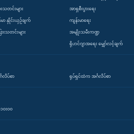
ားသတင်းများ
အာရှစီးပွားရေး
်မာ နှိုင်းယှဉ်ချက်
ကျန်းမာရေး
ပြားသတင်းများ
အမျိုးသမီးကဏ္ဍ
ရိုဟင်ဂျာအရေး မျှော်လင့်ချက်
်္ဂလိပ်စာ
ရုပ်ရှင်ထဲက အင်္ဂလိပ်စာ
၀-၁၀း၀၀