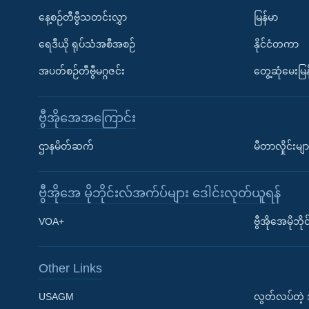
နေ့စဉ်တီဗွီသတင်းလွှာ
မြန်မာ
ရေဒီယို ရုပ်သံအစီအစဉ်
နိုင်ငံတကာ
အပတ်စဉ်တီဗွီမဂ္ဂဇင်း
တွေ့ဆုံမေးမြန
ဗွီအိုအေအကြောင်း
ဌာနမိတ်ဆက်
မီတာလှိုင်းမျာ
ဗွီအိုအေ မိုဘိုင်းလ်အက်ပ်များ ဒေါင်းလုတ်ယူရန်
Learning English
VOA+
ဗွီအိုအေမိုဘ
ဗွီအိုအေ လူမှုကွန်ယက်များ
Other Links
USAGM
လွတ်လပ်တဲ့