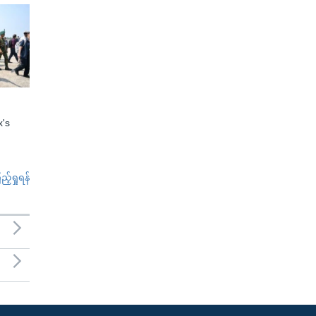
x's
်ရှုရန်