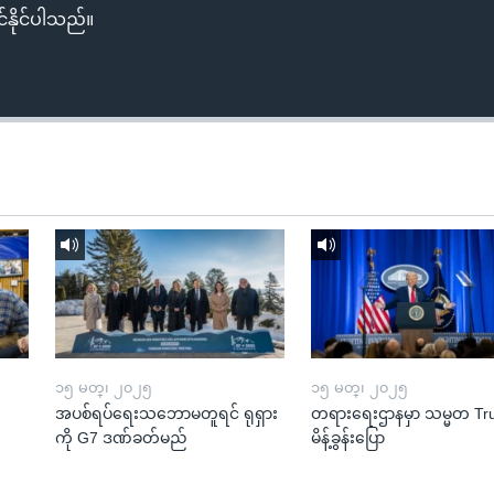
်နိုင်ပါသည်။
၁၅ မတ္၊ ၂၀၂၅
၁၅ မတ္၊ ၂၀၂၅
အပစ်ရပ်ရေးသဘောမတူရင် ရုရှား
တရားရေးဌာနမှာ သမ္မတ T
ကို G7 ဒဏ်ခတ်မည်
မိန့်ခွန်းပြော