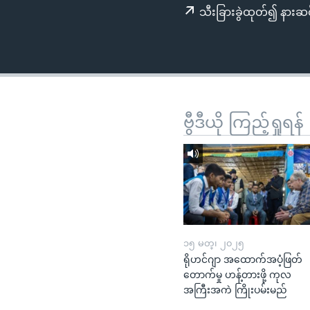
သုတပဒေသာ အင်္ဂလိပ်စာ
အ
သီးခြားခွဲထုတ်၍ နားဆင
ညွန်း
စာမျက်နှာ
သို့
ကျော်
ကြည့်
ရန်
ဗွီဒီယို ကြည့်ရှုရန်
ရှာဖွေ
ရန်
နေရာ
သို့
ကျော်
ရန်
၁၅ မတ္၊ ၂၀၂၅
ရိုဟင်ဂျာ အထောက်အပံ့ဖြတ်
တောက်မှု ဟန့်တားဖို့ ကုလ
အကြီးအကဲ ကြိုးပမ်းမည်