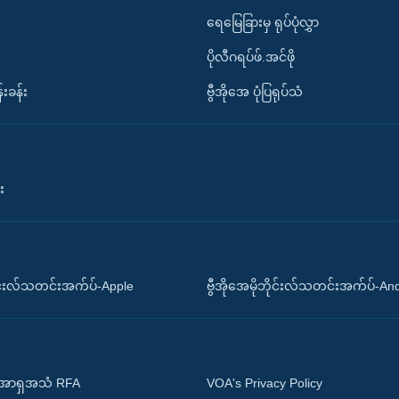
ရေမြေခြားမှ ရုပ်ပုံလွှာ
ပိုလီဂရပ်ဖ်.အင်ဖို
်းခန်း
ဗွီအိုအေ ပုံပြရုပ်သံ
း
ိုင်းလ်သတင်းအက်ပ်-Apple
ဗွီအိုအေမိုဘိုင်းလ်သတင်းအက်ပ်-An
 အာရှအသံ RFA
VOA's Privacy Policy