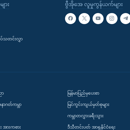
ုများ
ဗွီအိုအေ လူမှုကွန်ယက်များ
းလ်သတင်းလွှာ
ပညာ
မြန်မာပြည်မှပေးစာ
အနာဂတ်ကမ္ဘာ
မြင်ကွင်းကျယ်မှတ်စုများ
ကမ္ဘာတလွှားခရီးသွား
း အားကစား
ဒီသီတင်းပတ် အာရှနိုင်ငံရေး