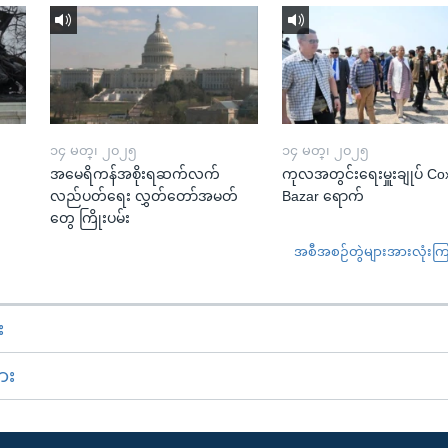
၁၄ မတ္၊ ၂၀၂၅
၁၄ မတ္၊ ၂၀၂၅
အမေရိကန်အစိုးရဆက်လက်
ကုလအတွင်းရေးမှူးချုပ် Co
လည်ပတ်ရေး လွှတ်တော်အမတ်
Bazar ရောက်
တွေ ကြိုးပမ်း
အစီအစဉ်တွဲများအားလုံးကြည့
း
ား