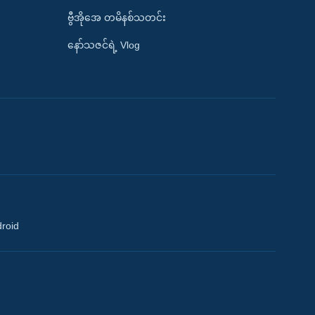
ဗွီအိုအေ တမိနစ်သတင်း
နော်သဇင်ရဲ့ Vlog
droid