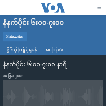
သုံး
ရ
လွယ်ကူ
နံနက်ပိုင်း ၆း၀၀-၇း၀၀
မူလစာမျက်နှာ
စေ
မြန်မာ
Subscribe
သည့်
SUBSCRIBE
ကမ္ဘာ့သတင်းများ
Link
ဗွီဒီယို ကြည့်ရှုရန်
အကြောင်း
ဗွီဒီယို
နိုင်ငံတကာ
များ
Spotify
သတင်းလွတ်လပ်ခွင့်
အမေရိကန်
ပင်မ
နံနက်ပိုင်း ၆:၀၀-၇:၀၀ နာရီ
ရပ်ဝန်းတခု လမ်းတခု အလွန်
တရုတ်
အကြောင်းအရာ
ရယူရန်
သို့
၁၀ ဇြန္၊ ၂၀၁၈
အင်္ဂလိပ်စာလေ့လာမယ်
အစ္စရေး-ပါလက်စတိုင်း
ကျော်
အပတ်စဉ်ကဏ္ဍများ
အမေရိကန်သုံးအီဒီယံ
ကြည့်
ရေဒီယိုနှင့်ရုပ်သံ အချက်အလက်များ
မကြေးမုံရဲ့ အင်္ဂလိပ်စာ
ရေဒီယို
ရန်
No media source currently available
ပင်မ
ရေဒီယို/တီဗွီအစီအစဉ်
ရုပ်ရှင်ထဲက အင်္ဂလိပ်စာ
တီဗွီ