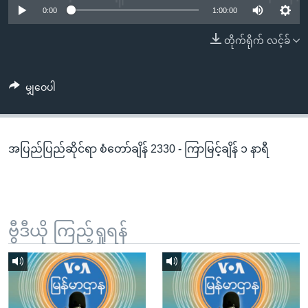
အ
0:00
1:00:00
သုတပဒေသာ အင်္ဂလိပ်စာ
ညွန်း
Learning English
တိုက်ရိုက် လင့်ခ်
စာမျက်နှာ
သို့
ဗွီအိုအေ လူမှုကွန်ယက်များ
ကျော်
မျှဝေပါ
ကြည့်
ရန်
ဘာသာစကားများ
ရှာဖွေ
အပြည်ပြည်ဆိုင်ရာ စံတော်ချိန် 2330 - ကြာမြင့်ချိန် ၁ နာရီ
ရန်
နေရာ
သို့
ကျော်
ရန်
ဗွီဒီယို ကြည့်ရှုရန်