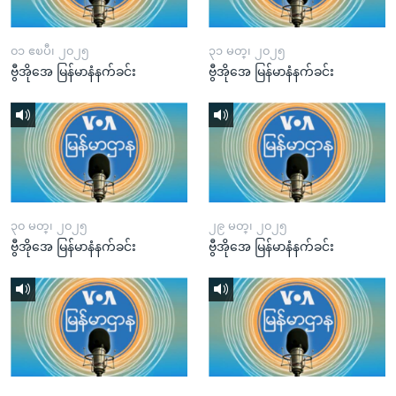
၀၁ ဧၿပီ၊ ၂၀၂၅
၃၁ မတ္၊ ၂၀၂၅
ဗွီအိုအေ မြန်မာနံနက်ခင်း
ဗွီအိုအေ မြန်မာနံနက်ခင်း
၃၀ မတ္၊ ၂၀၂၅
၂၉ မတ္၊ ၂၀၂၅
ဗွီအိုအေ မြန်မာနံနက်ခင်း
ဗွီအိုအေ မြန်မာနံနက်ခင်း