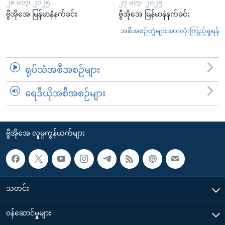
၂၈ မတ္၊ ၂၀၂၅
၂၇ မတ္၊ ၂၀၂၅
ဗွီအိုအေ မြန်မာနံနက်ခင်း
ဗွီအိုအေ မြန်မာနံနက်ခင်း
အစီအစဉ်တွဲများအားလုံးကြည့်ရှုရန်
ရုပ်သံအစီအစဉ်များ
ရေဒီယိုအစီအစဉ်များ
ဗွီအိုအေ လူမှုကွန်ယက်များ
သတင်း
၀န်ဆောင်မှုများ