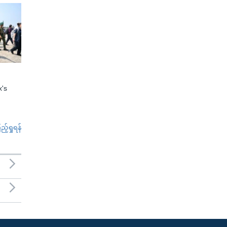
x's
်ရှုရန်