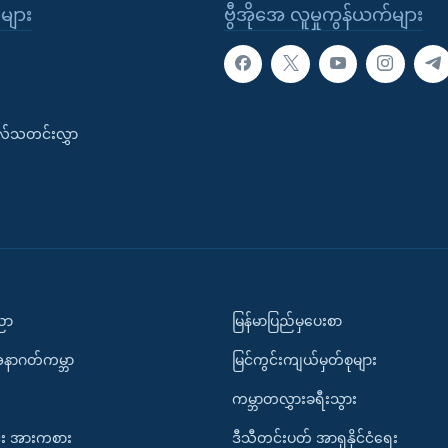
ုများ
ဗွီအိုအေ လူမှုကွန်ယက်များ
းလ်သတင်းလွှာ
ပညာ
မြန်မာပြည်မှပေးစာ
အနာဂတ်ကမ္ဘာ
မြင်ကွင်းကျယ်မှတ်စုများ
ကမ္ဘာတလွှားခရီးသွား
း အားကစား
ဒီသီတင်းပတ် အာရှနိုင်ငံရေး