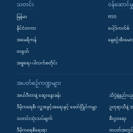
သတင်း
၀န်ဆောင်မှ
မြန်မာ
RSS
နိုင်ငံတကာ
ပေါ့ဒ်ကတ်စ်
အမေရိကန်
နေ့စဉ်အီးမေ
တရုတ်
အစ္စရေး-ပါလက်စတိုင်း
အပတ်စဉ်ကဏ္ဍများ
အယ်ဒီတာနဲ့ ဆွေးနွေးခန်း
သိပ္ပံနဲ့နည်း
ဒီမိုကရေစီ၊ လူ့အခွင့်အရေးနှင့် ခေတ်ပြိုင်ကမ္ဘာ
ဥတုရာသီနဲ့ 
သတင်းသုံးသပ်ချက်
စီးပွားရေး
ဒီမိုကရေစီရေးရာ
တပတ်အတွင်