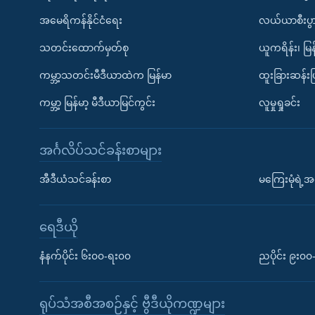
အမေရိကန်နိုင်ငံရေး
လယ်ယာစီးပွ
သတင်းထောက်မှတ်စု
ယူကရိန်း၊ မြန
ကမ္ဘာ့သတင်းမီဒီယာထဲက မြန်မာ
ထူးခြားဆန်း
ကမ္ဘာ့ မြန်မာ့ မီဒီယာမြင်ကွင်း
လူမှုရှုခင်း
အင်္ဂလိပ်သင်ခန်းစာများ
အီဒီယံသင်ခန်းစာ
မကြေးမုံရဲ့အင
ရေဒီယို
နံနက်ပိုင်း ၆း၀၀-ရး၀၀
ညပိုင်း ၉း၀
ရုပ်သံအစီအစဉ်နှင့် ဗွီဒီယိုကဏ္ဍများ