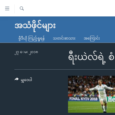
သုံး
ရ
ရှာဖွေ
လွယ်ကူ
မူလစာမျက်နှာ
အသံဖိုင်များ
ရ
စေ
မြန်မာ
လာ
ဗွီဒီယို ကြည့်ရှုရန်
သတင်းစာသား
အကြောင်း
သည့်
ဒ်
ကမ္ဘာ့သတင်းများ
Link
ဗွီဒီယို
နိုင်ငံတကာ
၂၇ ေမ၊ ၂၀၁၈
ရီးယဲလ်ရဲ့ စ
များ
သတင်းလွတ်လပ်ခွင့်
အမေရိကန်
ပင်မ
ရပ်ဝန်းတခု လမ်းတခု အလွန်
တရုတ်
အကြောင်းအရာ
အင်္ဂလိပ်စာလေ့လာမယ်
အစ္စရေး-ပါလက်စတိုင်း
မျှဝေပါ
သို့
အပတ်စဉ်ကဏ္ဍများ
အမေရိကန်သုံးအီဒီယံ
ကျော်
ကြည့်
ရေဒီယိုနှင့်ရုပ်သံ အချက်အလက်များ
မကြေးမုံရဲ့ အင်္ဂလိပ်စာ
ရေဒီယို
ရန်
ရေဒီယို/တီဗွီအစီအစဉ်
ရုပ်ရှင်ထဲက အင်္ဂလိပ်စာ
တီဗွီ
ပင်မ