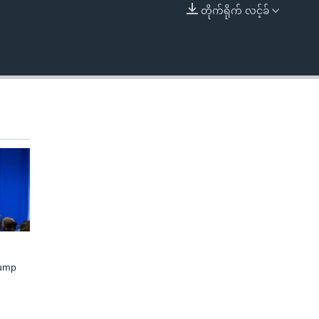
တိုက်ရိုက် လင့်ခ်
EMBED
rump