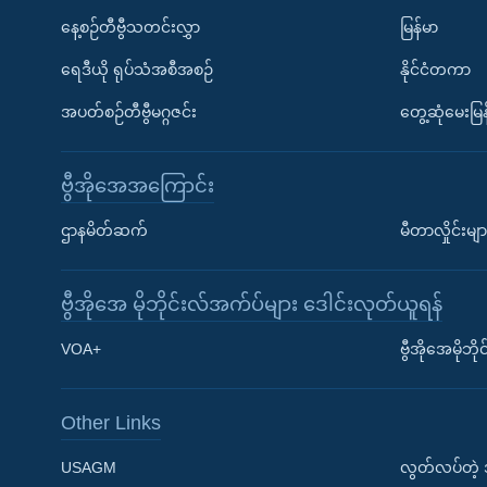
နေ့စဉ်တီဗွီသတင်းလွှာ
မြန်မာ
ရေဒီယို ရုပ်သံအစီအစဉ်
နိုင်ငံတကာ
အပတ်စဉ်တီဗွီမဂ္ဂဇင်း
တွေ့ဆုံမေးမြန
ဗွီအိုအေအကြောင်း
ဌာနမိတ်ဆက်
မီတာလှိုင်းမျာ
ဗွီအိုအေ မိုဘိုင်းလ်အက်ပ်များ ဒေါင်းလုတ်ယူရန်
Learning English
VOA+
ဗွီအိုအေမိုဘ
ဗွီအိုအေ လူမှုကွန်ယက်များ
Other Links
USAGM
လွတ်လပ်တဲ့