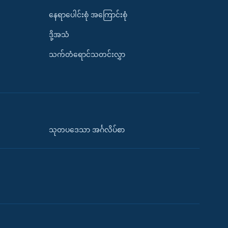
နေရာပေါင်းစုံ အကြောင်းစုံ
ဒို့အသံ
သက်တံရောင်သတင်းလွှာ
သုတပဒေသာ အင်္ဂလိပ်စာ