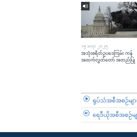
၁၅ မတ္၊ ၂၀၂၅
အသုံးစရိတ်ဥပဒေကြမ်း ကန်
အထက်လွှတ်တော် အတည်ပြု
ရုပ်သံအစီအစဉ်မျာ
ရေဒီယိုအစီအစဉ်မျ