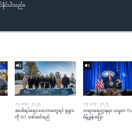
်နိုင်ပါသည်။
၁၅ မတ္၊ ၂၀၂၅
၁၅ မတ္၊ ၂၀၂၅
အပစ်ရပ်ရေးသဘောမတူရင် ရုရှား
တရားရေးဌာနမှာ သမ္မတ T
ကို G7 ဒဏ်ခတ်မည်
မိန့်ခွန်းပြော