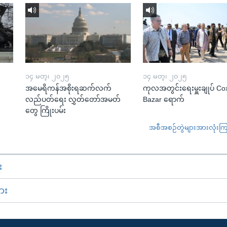
၁၄ မတ္၊ ၂၀၂၅
၁၄ မတ္၊ ၂၀၂၅
အမေရိကန်အစိုးရဆက်လက်
ကုလအတွင်းရေးမှူးချုပ် Co
လည်ပတ်ရေး လွှတ်တော်အမတ်
Bazar ရောက်
တွေ ကြိုးပမ်း
အစီအစဉ်တွဲများအားလုံးကြည့
း
ား