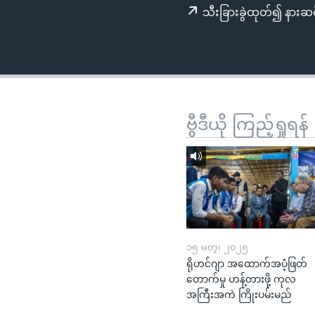
သုတပဒေသာ အင်္ဂလိပ်စာ
အ
သီးခြားခွဲထုတ်၍ နားဆင
ညွန်း
စာမျက်နှာ
သို့
ကျော်
ကြည့်
ရန်
ဗွီဒီယို ကြည့်ရှုရန်
ရှာဖွေ
ရန်
နေရာ
သို့
ကျော်
ရန်
၁၅ မတ္၊ ၂၀၂၅
ရိုဟင်ဂျာ အထောက်အပံ့ဖြတ်
တောက်မှု ဟန့်တားဖို့ ကုလ
အကြီးအကဲ ကြိုးပမ်းမည်