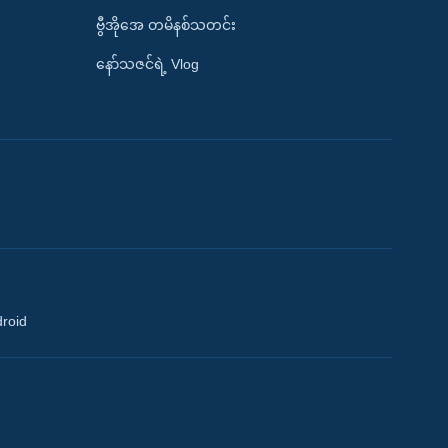
ဗွီအိုအေ တမိနစ်သတင်း
နော်သဇင်ရဲ့ Vlog
droid