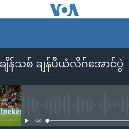
ံချိန်သစ် ချန်ပီယံလိဂ်အောင်ပွဲ
No media source currently availa
0:00