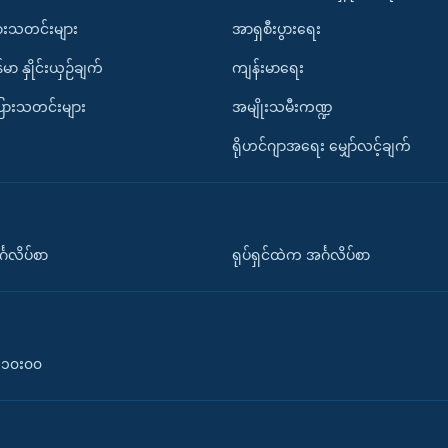
ားသတင်းများ
အာရှစီးပွားရေး
်မာ နှိုင်းယှဉ်ချက်
ကျန်းမာရေး
ပြားသတင်းများ
အမျိုးသမီးကဏ္ဍ
ရိုဟင်ဂျာအရေး မျှော်လင့်ချက်
်္ဂလိပ်စာ
ရုပ်ရှင်ထဲက အင်္ဂလိပ်စာ
၀-၁၀း၀၀