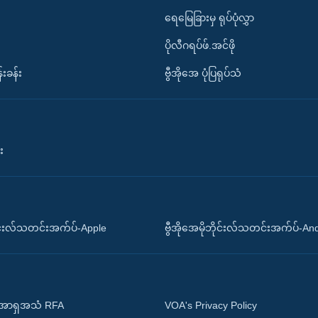
ရေမြေခြားမှ ရုပ်ပုံလွှာ
ပိုလီဂရပ်ဖ်.အင်ဖို
်းခန်း
ဗွီအိုအေ ပုံပြရုပ်သံ
း
ိုင်းလ်သတင်းအက်ပ်-Apple
ဗွီအိုအေမိုဘိုင်းလ်သတင်းအက်ပ်-An
 အာရှအသံ RFA
VOA's Privacy Policy