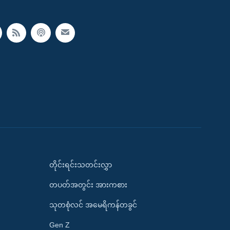
တိုင်းရင်းသတင်းလွှာ
တပတ်အတွင်း အားကစား
သုတစုံလင် အမေရိကန်တခွင်
Gen Z