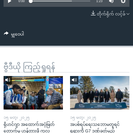
အ
0:00
1:23
သုတပဒေသာ အင်္ဂလိပ်စာ
ညွန်း
Learning English
တိုက်ရိုက် လင့်ခ်
စာမျက်နှာ
သို့
ဗွီအိုအေ လူမှုကွန်ယက်များ
ကျော်
မျှဝေပါ
ကြည့်
ရန်
ဘာသာစကားများ
ရှာဖွေ
ဗွီဒီယို ကြည့်ရှုရန်
ရန်
နေရာ
သို့
ကျော်
ရန်
၁၅ မတ္၊ ၂၀၂၅
၁၅ မတ္၊ ၂၀၂၅
ရိုဟင်ဂျာ အထောက်အပံ့ဖြတ်
အပစ်ရပ်ရေးသဘောမတူရင်
တောက်မှု ဟန့်တားဖို့ ကုလ
ရုရှားကို G7 ဒဏ်ခတ်မည်