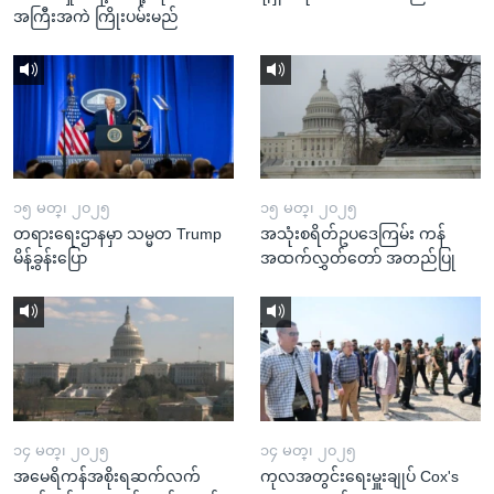
အကြီးအကဲ ကြိုးပမ်းမည်
၁၅ မတ္၊ ၂၀၂၅
၁၅ မတ္၊ ၂၀၂၅
တရားရေးဌာနမှာ သမ္မတ Trump
အသုံးစရိတ်ဥပဒေကြမ်း ကန်
မိန့်ခွန်းပြော
အထက်လွှတ်တော် အတည်ပြု
၁၄ မတ္၊ ၂၀၂၅
၁၄ မတ္၊ ၂၀၂၅
အမေရိကန်အစိုးရဆက်လက်
ကုလအတွင်းရေးမှူးချုပ် Cox's