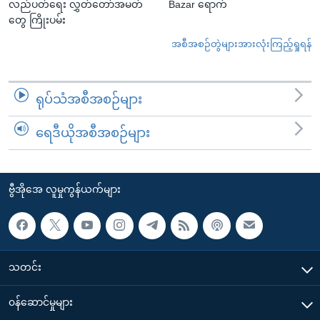
လည်ပတ်ရေး လွှတ်တော်အမတ်
Bazar ရောက်
တွေ ကြိုးပမ်း
အစီအစဉ်တွဲများအားလုံးကြည့်ရှုရန်
ရုပ်သံအစီအစဉ်များ
ရေဒီယိုအစီအစဉ်များ
ဗွီအိုအေ လူမှုကွန်ယက်များ
သတင်း
၀န်ဆောင်မှုများ