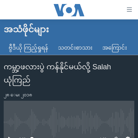
သုံး
ရ
လွယ်ကူ
အသံဖိုင်များ
မူလစာမျက်နှာ
စေ
မြန်မာ
ဗွီဒီယို ကြည့်ရှုရန်
သတင်းစာသား
အကြောင်း
သည့်
ကမ္ဘာ့သတင်းများ
Link
ကမ္ဘာ့ဖလားပွဲ ကန်နိုင်မယ်လို့ Salah
ဗွီဒီယို
နိုင်ငံတကာ
များ
သတင်းလွတ်လပ်ခွင့်
အမေရိကန်
ယုံကြည်
ပင်မ
ရပ်ဝန်းတခု လမ်းတခု အလွန်
တရုတ်
အကြောင်းအရာ
၂၈ ေမ၊ ၂၀၁၈
သို့
အင်္ဂလိပ်စာလေ့လာမယ်
အစ္စရေး-ပါလက်စတိုင်း
ကျော်
အပတ်စဉ်ကဏ္ဍများ
အမေရိကန်သုံးအီဒီယံ
ကြည့်
ရေဒီယိုနှင့်ရုပ်သံ အချက်အလက်များ
မကြေးမုံရဲ့ အင်္ဂလိပ်စာ
ရေဒီယို
ရန်
No media source currently available
ပင်မ
ရေဒီယို/တီဗွီအစီအစဉ်
ရုပ်ရှင်ထဲက အင်္ဂလိပ်စာ
တီဗွီ