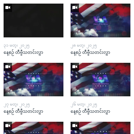
၃၁ မတ္၊ ၂၀၂၅
၂၈ မတ္၊ ၂၀၂၅
နေ့စဉ် တီဗွီသတင်းလွှာ
နေ့စဉ် တီဗွီသတင်းလွှာ
၂၇ မတ္၊ ၂၀၂၅
၂၆ မတ္၊ ၂၀၂၅
နေ့စဉ် တီဗွီသတင်းလွှာ
နေ့စဉ် တီဗွီသတင်းလွှာ