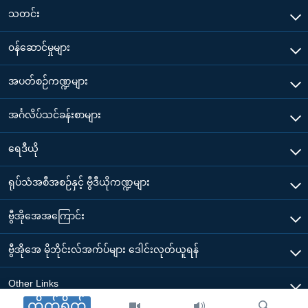
သတင်း
၀န်ဆောင်မှုများ
အပတ်စဉ်ကဏ္ဍများ
အင်္ဂလိပ်သင်ခန်းစာများ
ရေဒီယို
ရုပ်သံအစီအစဉ်နှင့် ဗွီဒီယိုကဏ္ဍများ
ဗွီအိုအေအကြောင်း
ဗွီအိုအေ မိုဘိုင်းလ်အက်ပ်များ ဒေါင်းလုတ်ယူရန်
Other Links
တိုက်ရိုက်