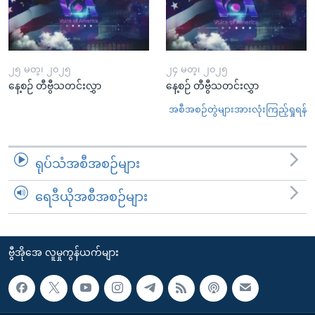
၂၅ မတ္၊ ၂၀၂၅
၂၄ မတ္၊ ၂၀၂၅
နေ့စဉ် တီဗွီသတင်းလွှာ
နေ့စဉ် တီဗွီသတင်းလွှာ
အစီအစဉ်တွဲများအားလုံးကြည့်ရှုရန်
ရုပ်သံအစီအစဉ်များ
ရေဒီယိုအစီအစဉ်များ
ဗွီအိုအေ လူမှုကွန်ယက်များ