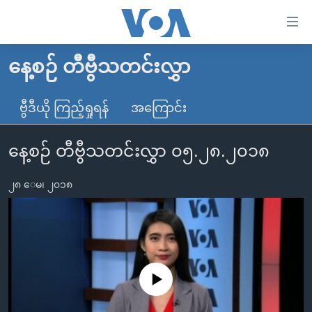
သုံး
ရ
လွယ်ကူ
နေ့စဉ် တီဗွီသတင်းလွှာ
မူလစာမျက်နှာ
စေ
မြန်မာ
ဗွီဒီယို ကြည့်ရှုရန်
အကြောင်း
သည့်
ကမ္ဘာ့သတင်းများ
Link
နေ့စဉ် တီဗွီသတင်းလွှာ ၀၅.၂၈.၂၀၁၈
ဗွီဒီယို
နိုင်ငံတကာ
များ
သတင်းလွတ်လပ်ခွင့်
အမေရိကန်
ပင်မ
၂၈ ေမ၊ ၂၀၁၈
ရပ်ဝန်းတခု လမ်းတခု အလွန်
တရုတ်
အကြောင်းအရာ
သို့
အင်္ဂလိပ်စာလေ့လာမယ်
အစ္စရေး-ပါလက်စတိုင်း
ကျော်
အပတ်စဉ်ကဏ္ဍများ
အမေရိကန်သုံးအီဒီယံ
ကြည့်
ရေဒီယိုနှင့်ရုပ်သံ အချက်အလက်များ
မကြေးမုံရဲ့ အင်္ဂလိပ်စာ
ရေဒီယို
ရန်
No media source currently available
ပင်မ
ရေဒီယို/တီဗွီအစီအစဉ်
ရုပ်ရှင်ထဲက အင်္ဂလိပ်စာ
တီဗွီ