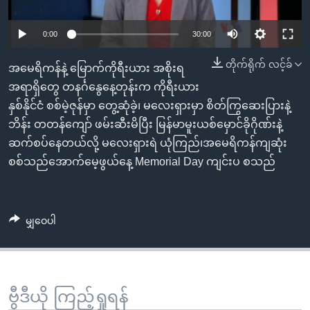
အ
သုတပဒေသာ အင်္ဂလိပ်စာ
ညွန်း
Learning English
0:00
30:00
စာမျက်နှာ
သို့
ဗွီအိုအေ လူမှုကွန်ယက်များ
တိုက်ရိုက် လင့်ခ်
အမေရိကန်နဲ့ မြောက်ကိုရီးယား အစိုးရ
ကျော်
အရာရှိတွေ တနင်္ဂနွေနေ့တုန်းက ကိုရီးယား
ကြည့်
နှစ်နိုင်ငံ စစ်မဲ့ဇုန်မှာ တွေ့ဆုံခဲ့၊ မလေးရှားမှာ စိတ်ကြွဆေးပြားနဲ့
ရန်
ဘိန်း တတန်ကျော် ဖမ်းဆီးမိပြီး မြန်မာမူးယစ်မှောင်ခိုဂိုဏ်းနဲ့
ဘာသာစကားများ
ရှာဖွေ
ဆက်စပ်နေတယ်လို့ မလေးရှားရဲ ယုံကြည်၊အမေရိကန်ကျဆုံး
ရန်
စစ်သည်အောက်မေ့ဖွယ်နေ့ Memorial Day ကျင်းပ စသည်
နေရာ
သို့
ကျော်
မျှဝေပါ
ရန်
ဗွီဒီယို ကြည့်ရှုရန်