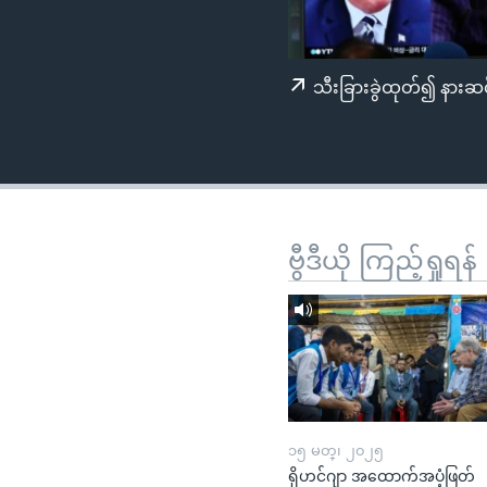
သုတပဒေသာ အင်္ဂလိပ်စာ
အ
ညွန်း
စာမျက်နှာ
သီးခြားခွဲထုတ်၍ နားဆင
သို့
ကျော်
ကြည့်
ရန်
ရှာဖွေ
ရန်
ဗွီဒီယို ကြည့်ရှုရန်
နေရာ
သို့
ကျော်
ရန်
၁၅ မတ္၊ ၂၀၂၅
ရိုဟင်ဂျာ အထောက်အပံ့ဖြတ်