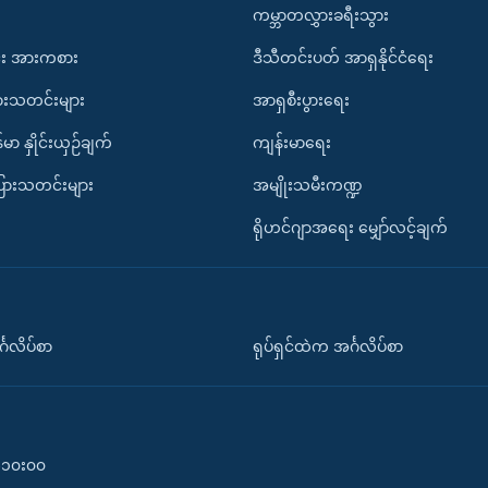
ကမ္ဘာတလွှားခရီးသွား
း အားကစား
ဒီသီတင်းပတ် အာရှနိုင်ငံရေး
ားသတင်းများ
အာရှစီးပွားရေး
်မာ နှိုင်းယှဉ်ချက်
ကျန်းမာရေး
ပြားသတင်းများ
အမျိုးသမီးကဏ္ဍ
ရိုဟင်ဂျာအရေး မျှော်လင့်ချက်
်္ဂလိပ်စာ
ရုပ်ရှင်ထဲက အင်္ဂလိပ်စာ
၀-၁၀း၀၀