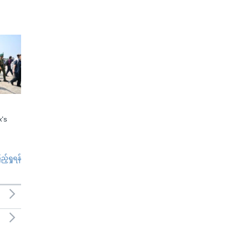
x's
်ရှုရန်