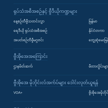
ရုပ်သံအစီအစဉ်နှင့် ဗွီဒီယိုကဏ္ဍများ
နေ့စဉ်တီဗွီသတင်းလွှာ
မြန်မာ
ရေဒီယို ရုပ်သံအစီအစဉ်
နိုင်ငံတကာ
အပတ်စဉ်တီဗွီမဂ္ဂဇင်း
တွေ့ဆုံမေးမြန
ဗွီအိုအေအကြောင်း
ဌာနမိတ်ဆက်
မီတာလှိုင်းမျာ
ဗွီအိုအေ မိုဘိုင်းလ်အက်ပ်များ ဒေါင်းလုတ်ယူရန်
Learning English
VOA+
ဗွီအိုအေမိုဘ
ဗွီအိုအေ လူမှုကွန်ယက်များ