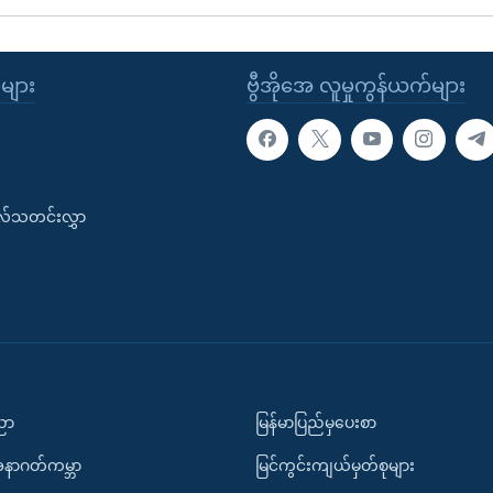
ုများ
ဗွီအိုအေ လူမှုကွန်ယက်များ
းလ်သတင်းလွှာ
ပညာ
မြန်မာပြည်မှပေးစာ
အနာဂတ်ကမ္ဘာ
မြင်ကွင်းကျယ်မှတ်စုများ