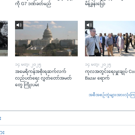
ကို G7 ဒဏ်ခတ်မည်
မိန့်ခွန်းပြော
၁၄ မတ္၊ ၂၀၂၅
၁၄ မတ္၊ ၂၀၂၅
အမေရိကန်အစိုးရဆက်လက်
ကုလအတွင်းရေးမှူးချုပ် Co
လည်ပတ်ရေး လွှတ်တော်အမတ်
Bazar ရောက်
တွေ ကြိုးပမ်း
အစီအစဉ်တွဲများအားလုံးကြည့
း
ား