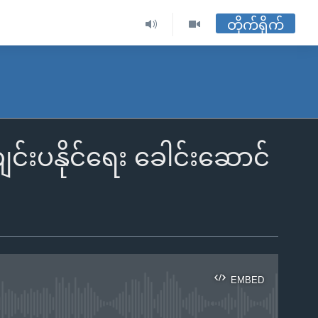
တိုက်ရိုက်
င်းပနိုင်ရေး ခေါင်းဆောင်
EMBED
ble