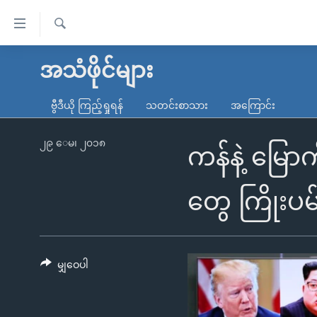
သုံး
ရ
ရှာဖွေ
လွယ်ကူ
မူလစာမျက်နှာ
အသံဖိုင်များ
ရ
စေ
မြန်မာ
လာ
ဗွီဒီယို ကြည့်ရှုရန်
သတင်းစာသား
အကြောင်း
သည့်
ဒ်
ကမ္ဘာ့သတင်းများ
Link
ဗွီဒီယို
နိုင်ငံတကာ
၂၉ ေမ၊ ၂၀၁၈
ကန်နဲ့ မြော
များ
သတင်းလွတ်လပ်ခွင့်
အမေရိကန်
ပင်မ
ရပ်ဝန်းတခု လမ်းတခု အလွန်
တရုတ်
တွေ ကြိုးပမ
အကြောင်းအရာ
အင်္ဂလိပ်စာလေ့လာမယ်
အစ္စရေး-ပါလက်စတိုင်း
သို့
အပတ်စဉ်ကဏ္ဍများ
အမေရိကန်သုံးအီဒီယံ
ကျော်
ကြည့်
မျှဝေပါ
ရေဒီယိုနှင့်ရုပ်သံ အချက်အလက်များ
မကြေးမုံရဲ့ အင်္ဂလိပ်စာ
ရေဒီယို
ရန်
ရေဒီယို/တီဗွီအစီအစဉ်
ရုပ်ရှင်ထဲက အင်္ဂလိပ်စာ
တီဗွီ
ပင်မ