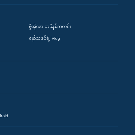
ဗွီအိုအေ တမိနစ်သတင်း
နော်သဇင်ရဲ့ Vlog
droid