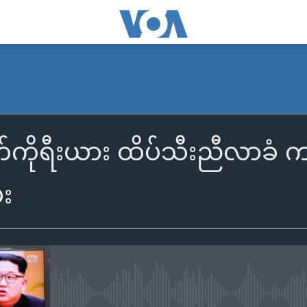
က်ကိုရီးယား ထိပ်သီးညီလာခံ ကျ
်း
No media source currently availa