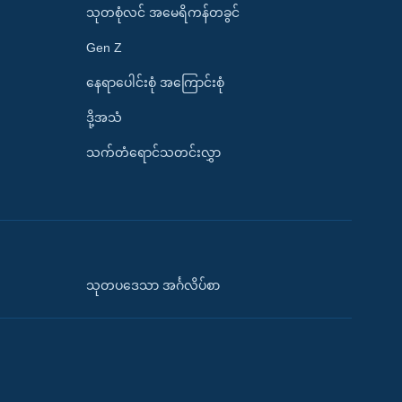
သုတစုံလင် အမေရိကန်တခွင်
Gen Z
နေရာပေါင်းစုံ အကြောင်းစုံ
ဒို့အသံ
သက်တံရောင်သတင်းလွှာ
သုတပဒေသာ အင်္ဂလိပ်စာ