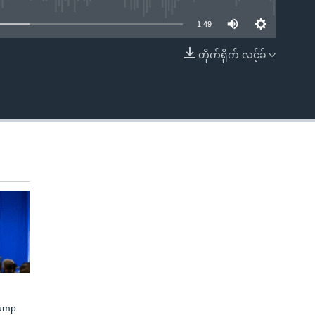
1:49
တိုက်ရိုက် လင့်ခ်
EMBED
rump