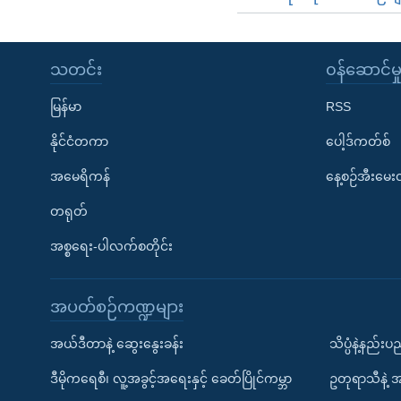
သတင်း
၀န်ဆောင်မှ
မြန်မာ
RSS
နိုင်ငံတကာ
ပေါ့ဒ်ကတ်စ်
အမေရိကန်
နေ့စဉ်အီးမေ
တရုတ်
အစ္စရေး-ပါလက်စတိုင်း
အပတ်စဉ်ကဏ္ဍများ
အယ်ဒီတာနဲ့ ဆွေးနွေးခန်း
သိပ္ပံနဲ့နည်း
ဒီမိုကရေစီ၊ လူ့အခွင့်အရေးနှင့် ခေတ်ပြိုင်ကမ္ဘာ
ဥတုရာသီနဲ့ 