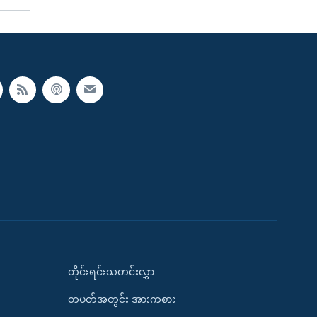
တိုင်းရင်းသတင်းလွှာ
တပတ်အတွင်း အားကစား