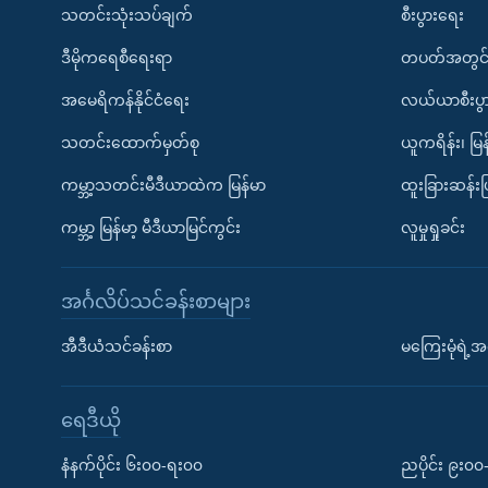
သတင်းသုံးသပ်ချက်
စီးပွားရေး
ဒီမိုကရေစီရေးရာ
တပတ်အတွင်
အမေရိကန်နိုင်ငံရေး
လယ်ယာစီးပွ
သတင်းထောက်မှတ်စု
ယူကရိန်း၊ မြန
ကမ္ဘာ့သတင်းမီဒီယာထဲက မြန်မာ
ထူးခြားဆန်း
ကမ္ဘာ့ မြန်မာ့ မီဒီယာမြင်ကွင်း
လူမှုရှုခင်း
အင်္ဂလိပ်သင်ခန်းစာများ
အီဒီယံသင်ခန်းစာ
မကြေးမုံရဲ့အင
ရေဒီယို
နံနက်ပိုင်း ၆း၀၀-ရး၀၀
ညပိုင်း ၉း၀