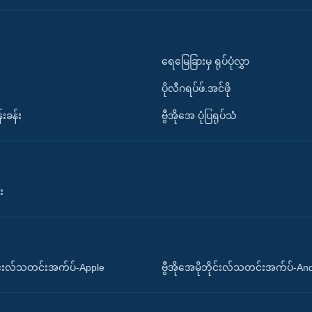
ရေမြေခြားမှ ရုပ်ပုံလွှာ
ပိုလီဂရပ်ဖ်.အင်ဖို
်းခန်း
ဗွီအိုအေ ပုံပြရုပ်သံ
း
ိုင်းလ်သတင်းအက်ပ်-Apple
ဗွီအိုအေမိုဘိုင်းလ်သတင်းအက်ပ်-An