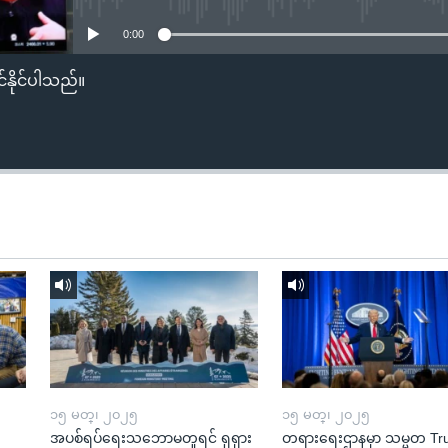
0:00
်နိုင်ပါသည်။
၁၅ မတ္၊ ၂၀၂၅
၁၅ မတ္၊ ၂၀၂၅
အပစ်ရပ်ရေးသဘောမတူရင် ရုရှား
တရားရေးဌာနမှာ သမ္မတ T