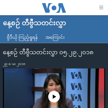
သုံး
ရ
လွယ်ကူ
နေ့စဉ် တီဗွီသတင်းလွှာ
မူလစာမျက်နှာ
စေ
မြန်မာ
ဗွီဒီယို ကြည့်ရှုရန်
အကြောင်း
သည့်
ကမ္ဘာ့သတင်းများ
Link
နေ့စဉ် တီဗွီသတင်းလွှာ ၀၅.၂၉.၂၀၁၈
ဗွီဒီယို
နိုင်ငံတကာ
များ
သတင်းလွတ်လပ်ခွင့်
အမေရိကန်
ပင်မ
၂၉ ေမ၊ ၂၀၁၈
ရပ်ဝန်းတခု လမ်းတခု အလွန်
တရုတ်
အကြောင်းအရာ
သို့
အင်္ဂလိပ်စာလေ့လာမယ်
အစ္စရေး-ပါလက်စတိုင်း
ကျော်
အပတ်စဉ်ကဏ္ဍများ
အမေရိကန်သုံးအီဒီယံ
ကြည့်
ရေဒီယိုနှင့်ရုပ်သံ အချက်အလက်များ
မကြေးမုံရဲ့ အင်္ဂလိပ်စာ
ရေဒီယို
ရန်
No media source currently available
ပင်မ
ရေဒီယို/တီဗွီအစီအစဉ်
ရုပ်ရှင်ထဲက အင်္ဂလိပ်စာ
တီဗွီ