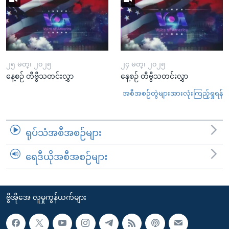
၂၅ မတ္၊ ၂၀၂၅
၂၄ မတ္၊ ၂၀၂၅
နေ့စဉ် တီဗွီသတင်းလွှာ
နေ့စဉ် တီဗွီသတင်းလွှာ
အစီအစဉ်တွဲများအားလုံးကြည့်ရှုရန်
ရုပ်သံအစီအစဉ်များ
ရေဒီယိုအစီအစဉ်များ
ဗွီအိုအေ လူမှုကွန်ယက်များ