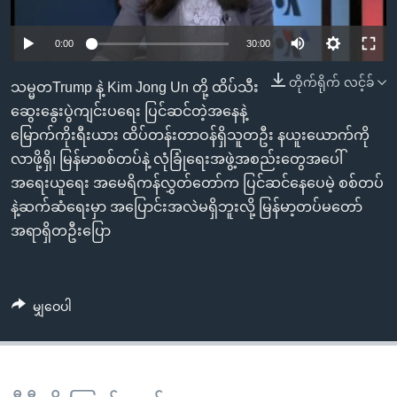
အ
သုတပဒေသာ အင်္ဂလိပ်စာ
ညွန်း
Learning English
0:00
30:00
စာမျက်နှာ
သို့
ဗွီအိုအေ လူမှုကွန်ယက်များ
တိုက်ရိုက် လင့်ခ်
သမ္မတTrump နဲ့ Kim Jong Un တို့ ထိပ်သီး
ကျော်
ဆွေးနွေးပွဲကျင်းပရေး ပြင်ဆင်တဲ့အနေနဲ့
ကြည့်
မြောက်ကိုးရီးယား ထိပ်တန်းတာဝန်ရှိသူတဦး နယူးယောက်ကို
ရန်
လာဖို့ရှိ၊ မြန်မာစစ်တပ်နဲ့ လုံခြုံရေးအဖွဲ့အစည်းတွေအပေါ်
ဘာသာစကားများ
ရှာဖွေ
အရေးယူရေး အမေရိကန်လွှတ်တော်က ပြင်ဆင်နေပေမဲ့ စစ်တပ်
ရန်
နဲ့ဆက်ဆံရေးမှာ အပြောင်းအလဲမရှိဘူးလို့ မြန်မာ့တပ်မတော်
နေရာ
အရာရှိတဦးပြော
သို့
ကျော်
ရန်
မျှဝေပါ