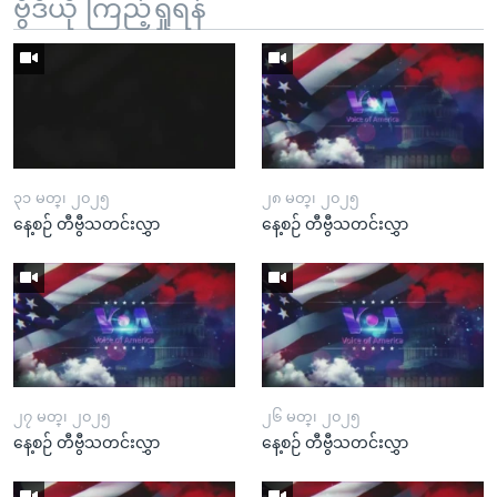
ဗွီဒီယို ကြည့်ရှုရန်
၃၁ မတ္၊ ၂၀၂၅
၂၈ မတ္၊ ၂၀၂၅
နေ့စဉ် တီဗွီသတင်းလွှာ
နေ့စဉ် တီဗွီသတင်းလွှာ
၂၇ မတ္၊ ၂၀၂၅
၂၆ မတ္၊ ၂၀၂၅
နေ့စဉ် တီဗွီသတင်းလွှာ
နေ့စဉ် တီဗွီသတင်းလွှာ