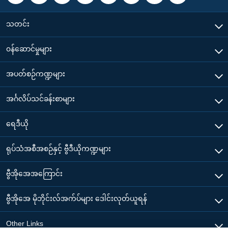
သတင်း
၀န်ဆောင်မှုများ
အပတ်စဉ်ကဏ္ဍများ
အင်္ဂလိပ်သင်ခန်းစာများ
ရေဒီယို
ရုပ်သံအစီအစဉ်နှင့် ဗွီဒီယိုကဏ္ဍများ
ဗွီအိုအေအကြောင်း
ဗွီအိုအေ မိုဘိုင်းလ်အက်ပ်များ ဒေါင်းလုတ်ယူရန်
Other Links