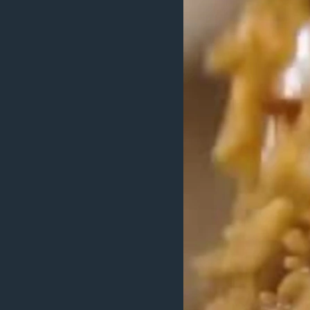
သုတပဒေသာ အင်္ဂလိပ်စာ
အ
ညွန်း
စာမျက်နှာ
သို့
ကျော်
ကြည့်
ရန်
ရှာဖွေ
ရန်
နေရာ
သို့
ကျော်
ရန်