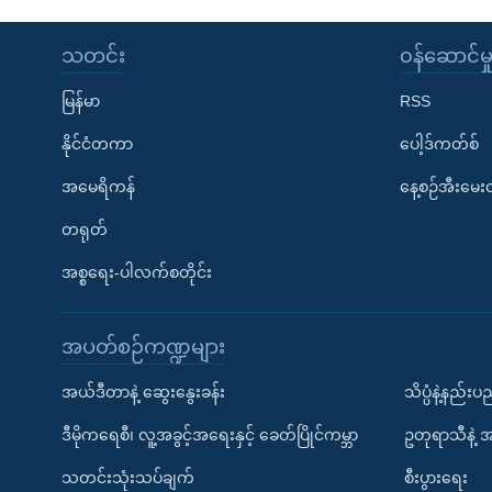
သတင်း
၀န်ဆောင်မှ
မြန်မာ
RSS
နိုင်ငံတကာ
ပေါ့ဒ်ကတ်စ်
အမေရိကန်
နေ့စဉ်အီးမေ
တရုတ်
အစ္စရေး-ပါလက်စတိုင်း
အပတ်စဉ်ကဏ္ဍများ
အယ်ဒီတာနဲ့ ဆွေးနွေးခန်း
သိပ္ပံနဲ့နည်း
ဒီမိုကရေစီ၊ လူ့အခွင့်အရေးနှင့် ခေတ်ပြိုင်ကမ္ဘာ
ဥတုရာသီနဲ့ 
သတင်းသုံးသပ်ချက်
စီးပွားရေး