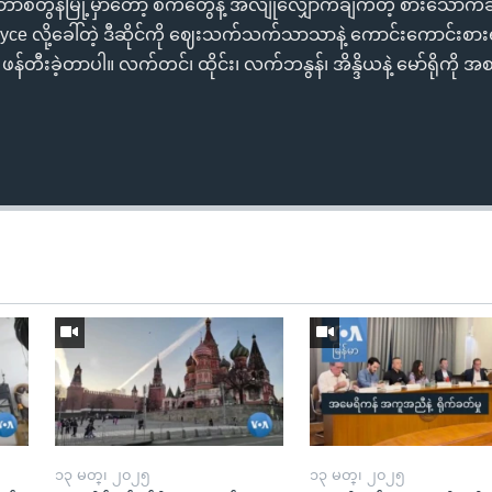
စတွန်မြို့မှာတော့ စက်တွေနဲ့ အလျိုလျှောက်ချက်တဲ့ စားသောက်ဆိ
 လို့ခေါ်တဲ့ ဒီဆိုင်ကို ဈေးသက်သက်သာသာနဲ့ ကောင်းကောင်းစားရဖိ
တီးခဲ့တာပါ။ လက်တင်၊ ထိုင်း၊ လက်ဘနွန်၊ အိန္ဒိယနဲ့ မော်ရိုကို
၁၃ မတ္၊ ၂၀၂၅
၁၃ မတ္၊ ၂၀၂၅