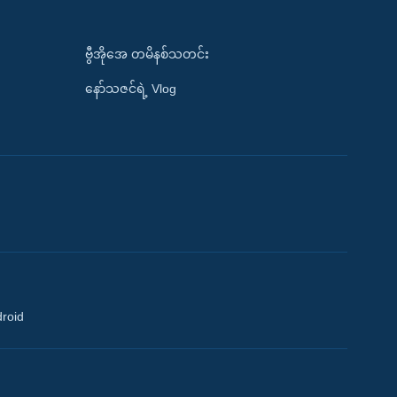
ဗွီအိုအေ တမိနစ်သတင်း
နော်သဇင်ရဲ့ Vlog
droid