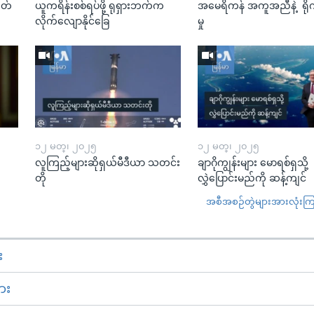
ုတ်
ယူကရိန်းစစ်ရပ်ဖို့ ရုရှားဘက်က
အမေရိကန် အကူအညီနဲ့ ရို
လိုက်လျောနိုင်ခြေ
မှု
၁၂ မတ္၊ ၂၀၂၅
၁၂ မတ္၊ ၂၀၂၅
လူကြည့်များဆိုရှယ်မီဒီယာ သတင်း
ချာဂိုကျွန်းများ မောရစ်ရှသို့
တို
လွှဲပြောင်းမည်ကို ဆန့်ကျင်
အစီအစဉ်တွဲများအားလုံးကြည့
း
ား