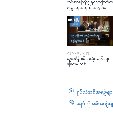
ကင်ဆာကြောင့် ရင်သားဖြတ်ထ
ရသူတွေအတွက် အတွင်းခံ
၁၂ မတ္၊ ၂၀၂၅
ယူကရိန်းစစ် အဆုံးသတ်ရေး
ခြေလှမ်းသစ်
ရုပ်သံအစီအစဉ်မျာ
ရေဒီယိုအစီအစဉ်မျ