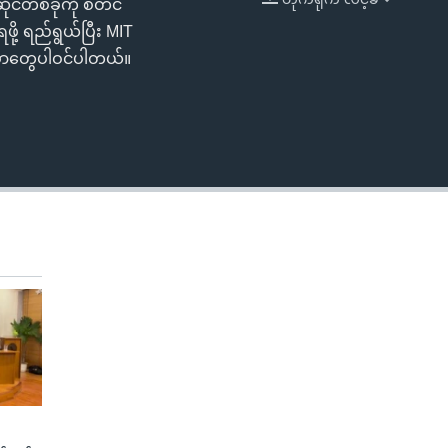
ုင်တစ်ခုကို စတင်
EMBED
ု့ ရည်ရွယ်ပြီး MIT
 အစာတွေပါဝင်ပါတယ်။