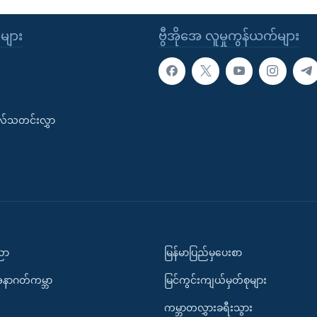
ုများ
ဗွီအိုအေ လူမှုကွန်ယက်များ
းလ်သတင်းလွှာ
ပညာ
မြန်မာပြည်မှပေးစာ
အနာဂတ်ကမ္ဘာ
မြင်ကွင်းကျယ်မှတ်စုများ
ကမ္ဘာတလွှားခရီးသွား