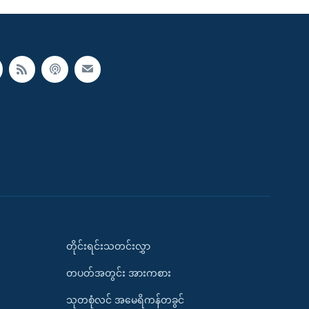
တိုင်းရင်းသတင်းလွှာ
တပတ်အတွင်း အားကစား
သုတစုံလင် အမေရိကန်တခွင်