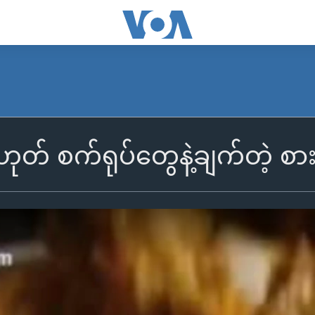
ဟုတ် စက်ရုပ်တွေနဲ့ချက်တဲ့ စ