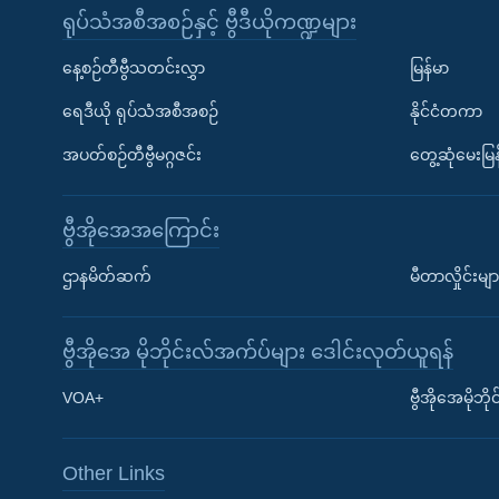
ရုပ်သံအစီအစဉ်နှင့် ဗွီဒီယိုကဏ္ဍများ
နေ့စဉ်တီဗွီသတင်းလွှာ
မြန်မာ
ရေဒီယို ရုပ်သံအစီအစဉ်
နိုင်ငံတကာ
အပတ်စဉ်တီဗွီမဂ္ဂဇင်း
တွေ့ဆုံမေးမြန
ဗွီအိုအေအကြောင်း
Learning English
ဌာနမိတ်ဆက်
မီတာလှိုင်းမျာ
ဗွီအိုအေ လူမှုကွန်ယက်များ
ဗွီအိုအေ မိုဘိုင်းလ်အက်ပ်များ ဒေါင်းလုတ်ယူရန်
VOA+
ဗွီအိုအေမိုဘ
Other Links
ဘာသာစကားများ