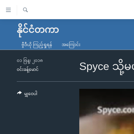
သုံး
ရ
ရှာဖွေ
လွယ်ကူ
မူလစာမျက်နှာ
နိုင်ငံတကာ
ရ
စေ
မြန်မာ
လာ
ဗွီဒီယို ကြည့်ရှုရန်
အကြောင်း
သည့်
ဒ်
ကမ္ဘာ့သတင်းများ
Link
ဗွီဒီယို
နိုင်ငံတကာ
၀၁ ဇြန္၊ ၂၀၁၈
Spyce သို့မ
များ
၀င်းခန့်မောင်
သတင်းလွတ်လပ်ခွင့်
အမေရိကန်
ပင်မ
ရပ်ဝန်းတခု လမ်းတခု အလွန်
တရုတ်
အကြောင်းအရာ
အင်္ဂလိပ်စာလေ့လာမယ်
အစ္စရေး-ပါလက်စတိုင်း
မျှဝေပါ
သို့
အပတ်စဉ်ကဏ္ဍများ
အမေရိကန်သုံးအီဒီယံ
ကျော်
ကြည့်
ရေဒီယိုနှင့်ရုပ်သံ အချက်အလက်များ
မကြေးမုံရဲ့ အင်္ဂလိပ်စာ
ရေဒီယို
ရန်
ရေဒီယို/တီဗွီအစီအစဉ်
ရုပ်ရှင်ထဲက အင်္ဂလိပ်စာ
တီဗွီ
ပင်မ