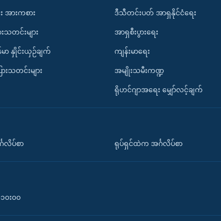
း အားကစား
ဒီသီတင်းပတ် အာရှနိုင်ငံရေး
ားသတင်းများ
အာရှစီးပွားရေး
်မာ နှိုင်းယှဉ်ချက်
ကျန်းမာရေး
ပြားသတင်းများ
အမျိုးသမီးကဏ္ဍ
ရိုဟင်ဂျာအရေး မျှော်လင့်ချက်
်္ဂလိပ်စာ
ရုပ်ရှင်ထဲက အင်္ဂလိပ်စာ
၀-၁၀း၀၀