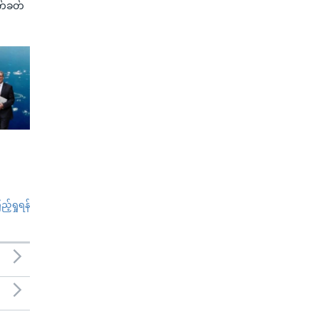
က်ခတ်
်ရှုရန်