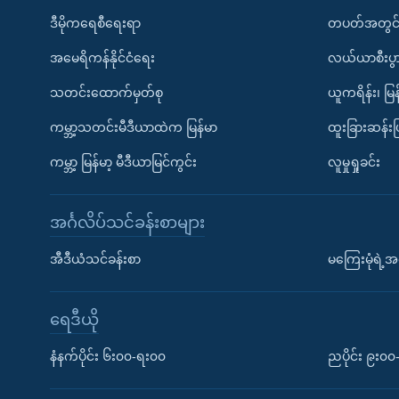
ဒီမိုကရေစီရေးရာ
တပတ်အတွင်
အမေရိကန်နိုင်ငံရေး
လယ်ယာစီးပွ
သတင်းထောက်မှတ်စု
ယူကရိန်း၊ မြန
ကမ္ဘာ့သတင်းမီဒီယာထဲက မြန်မာ
ထူးခြားဆန်း
ကမ္ဘာ့ မြန်မာ့ မီဒီယာမြင်ကွင်း
လူမှုရှုခင်း
အင်္ဂလိပ်သင်ခန်းစာများ
အီဒီယံသင်ခန်းစာ
မကြေးမုံရဲ့အင
ရေဒီယို
နံနက်ပိုင်း ၆း၀၀-ရး၀၀
ညပိုင်း ၉း၀