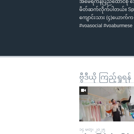
အမေရိကန်ပြည်ထောင်စု ဘော
မိတ်ဆက်လိုက်ပါတယ်။ Spyce
ကျောင်းသား (၄)ယောက်က ဖန်
#voasocial #voaburmese
ဗွီဒီယို ကြည့်ရှုရန်
၁၄ မတ္၊ ၂၀၂၅