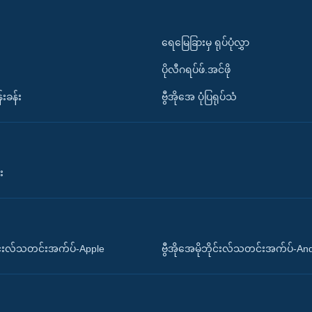
ရေမြေခြားမှ ရုပ်ပုံလွှာ
ပိုလီဂရပ်ဖ်.အင်ဖို
်းခန်း
ဗွီအိုအေ ပုံပြရုပ်သံ
း
ိုင်းလ်သတင်းအက်ပ်-Apple
ဗွီအိုအေမိုဘိုင်းလ်သတင်းအက်ပ်-An