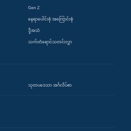
Gen Z
နေရာပေါင်းစုံ အကြောင်းစုံ
ဒို့အသံ
သက်တံရောင်သတင်းလွှာ
သုတပဒေသာ အင်္ဂလိပ်စာ