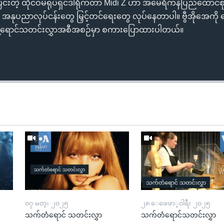
ြီးပြင်းတဲ့ ထိုင်ဝမ်ရုပ်ရှင်ဒါရိုက်တာ Midi Z ဟာ အမေရိကန်ပြည်ထောင်စု
သူရဲ့ အနုပညာလုပ်ငန်းတွေ မြှင့်တင်ရေးတွေ လုပ်နေတာပါ။ ဗွီအိုအေကိ
်တန့်ရောင်သတင်းလွှာအစီအစဉ်မှာ စကားပြောထားပါတယ်။
၀၇ မတ္၊ ၂၀၂၅
၂၈ ေဖေဖာ္၀ါရီ၊ ၂၀၂၅
သက်တံရောင် သတင်းလွှာ
သက်တံရောင်သတင်းလွှာ