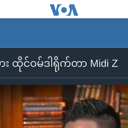
ွား ထိုင်ဝမ်ဒါရိုက်တာ Midi Z