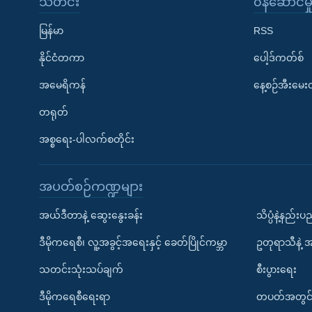
သတင်း
၀န်ဆောင်မှ
မြန်မာ
RSS
နိုင်ငံတကာ
ပေါ့ဒ်ကတ်စ်
အမေရိကန်
နေ့စဉ်အီးမေ
တရုတ်
အစ္စရေး-ပါလက်စတိုင်း
အပတ်စဉ်ကဏ္ဍများ
အယ်ဒီတာနဲ့ ဆွေးနွေးခန်း
သိပ္ပံနဲ့နည်း
ဒီမိုကရေစီ၊ လူ့အခွင့်အရေးနှင့် ခေတ်ပြိုင်ကမ္ဘာ
ဥတုရာသီနဲ့ 
သတင်းသုံးသပ်ချက်
စီးပွားရေး
ဒီမိုကရေစီရေးရာ
တပတ်အတွင်