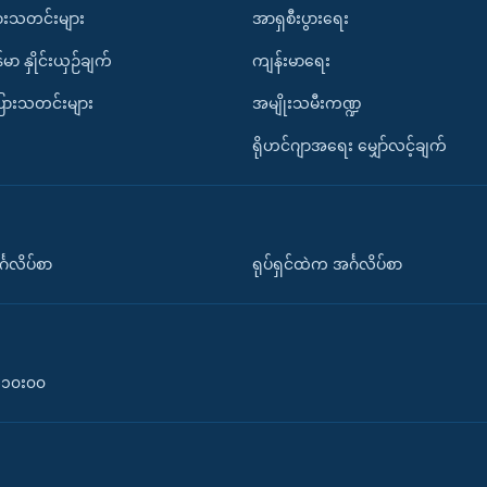
ားသတင်းများ
အာရှစီးပွားရေး
်မာ နှိုင်းယှဉ်ချက်
ကျန်းမာရေး
ပြားသတင်းများ
အမျိုးသမီးကဏ္ဍ
ရိုဟင်ဂျာအရေး မျှော်လင့်ချက်
်္ဂလိပ်စာ
ရုပ်ရှင်ထဲက အင်္ဂလိပ်စာ
၀-၁၀း၀၀