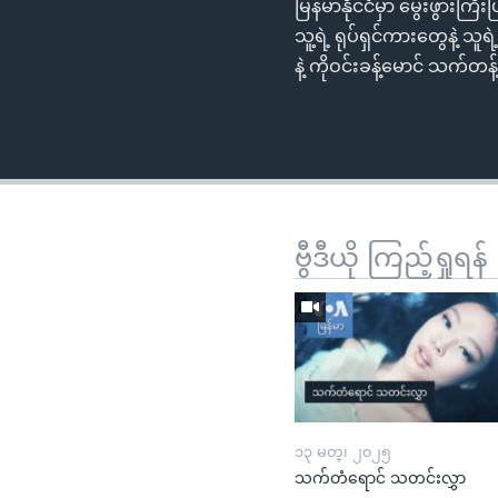
မြန်မာနိုင်ငံမှာ မွေးဖွားက
သူ့ရဲ့ ရုပ်ရှင်ကားတွေနဲ့ 
နဲ့ ကိုဝင်းခန့်မောင် သက
ဗွီဒီယို ကြည့်ရှုရန်
၁၃ မတ္၊ ၂၀၂၅
သက်တံရောင် သတင်းလွှာ