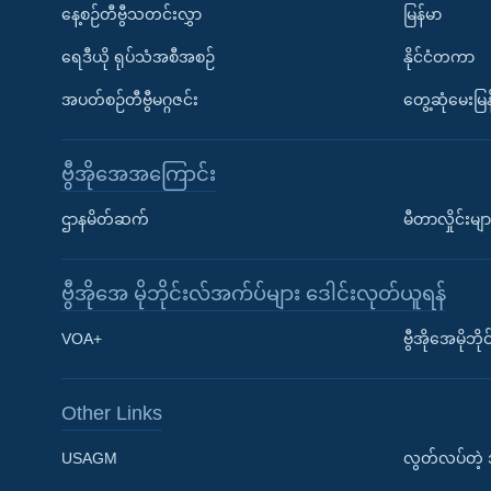
နေ့စဉ်တီဗွီသတင်းလွှာ
မြန်မာ
ရေဒီယို ရုပ်သံအစီအစဉ်
နိုင်ငံတကာ
အပတ်စဉ်တီဗွီမဂ္ဂဇင်း
တွေ့ဆုံမေးမြန
ဗွီအိုအေအကြောင်း
ဌာနမိတ်ဆက်
မီတာလှိုင်းမျာ
ဗွီအိုအေ မိုဘိုင်းလ်အက်ပ်များ ဒေါင်းလုတ်ယူရန်
Learning English
VOA+
ဗွီအိုအေမိုဘ
ဗွီအိုအေ လူမှုကွန်ယက်များ
Other Links
USAGM
လွတ်လပ်တဲ့