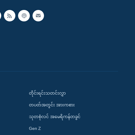
တိုင်းရင်းသတင်းလွှာ
တပတ်အတွင်း အားကစား
သုတစုံလင် အမေရိကန်တခွင်
Gen Z