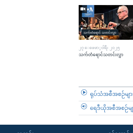
၂၇ ေဖေဖာ္၀ါရီ၊ ၂၀၂၅
သက်တံရောင်သတင်းလွှာ
ရုပ်သံအစီအစဉ်မျာ
ရေဒီယိုအစီအစဉ်မျ