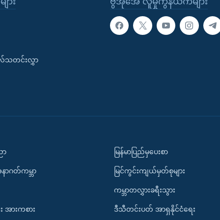
ုများ
ဗွီအိုအေ လူမှုကွန်ယက်များ
းလ်သတင်းလွှာ
ပညာ
မြန်မာပြည်မှပေးစာ
အနာဂတ်ကမ္ဘာ
မြင်ကွင်းကျယ်မှတ်စုများ
ကမ္ဘာတလွှားခရီးသွား
း အားကစား
ဒီသီတင်းပတ် အာရှနိုင်ငံရေး