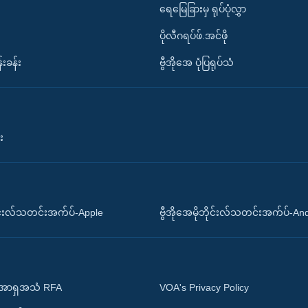
ရေမြေခြားမှ ရုပ်ပုံလွှာ
ပိုလီဂရပ်ဖ်.အင်ဖို
်းခန်း
ဗွီအိုအေ ပုံပြရုပ်သံ
း
ိုင်းလ်သတင်းအက်ပ်-Apple
ဗွီအိုအေမိုဘိုင်းလ်သတင်းအက်ပ်-An
 အာရှအသံ RFA
VOA's Privacy Policy