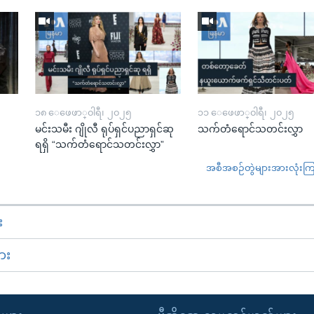
၁၈ ေဖေဖာ္၀ါရီ၊ ၂၀၂၅
၁၁ ေဖေဖာ္၀ါရီ၊ ၂၀၂၅
မင်းသမီး ဂျိုလီ ရုပ်ရှင်ပညာရှင်ဆု
သက်တံရောင်သတင်းလွှာ
ရရှိ “သက်တံရောင်သတင်းလွှာ”
အစီအစဉ်တွဲများအားလုံးကြည့
း
ား