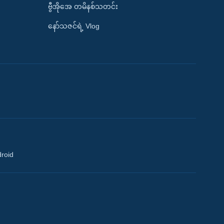
ဗွီအိုအေ တမိနစ်သတင်း
နော်သဇင်ရဲ့ Vlog
droid