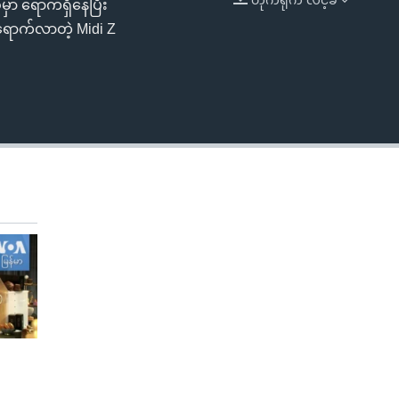
မှာ ရောက်ရှိနေပြီး
EMBED
ု ရောက်လာတဲ့ Midi Z