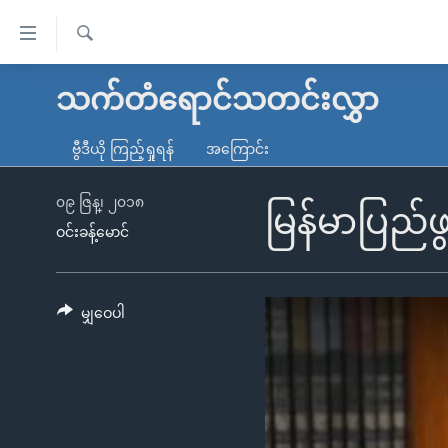
သုံး
ရ
ရှာဖွေ
လွယ်ကူ
မူလစာမျက်နှာ
သက်တံရောင်သတင်းလွှာ
ရ
စေ
မြန်မာ
လာ
ဗွီဒီယို ကြည့်ရှုရန်
အကြောင်း
သည့်
ဒ်
ကမ္ဘာ့သတင်းများ
Link
ဗွီဒီယို
နိုင်ငံတကာ
၀၉ ဇြန္၊ ၂၀၁၈
မြန်မာပြည်ဖ
များ
ဝင်းခန့်မောင်
သတင်းလွတ်လပ်ခွင့်
အမေရိကန်
ပင်မ
ရပ်ဝန်းတခု လမ်းတခု အလွန်
တရုတ်
အကြောင်းအရာ
အင်္ဂလိပ်စာလေ့လာမယ်
အစ္စရေး-ပါလက်စတိုင်း
မျှဝေပါ
သို့
အပတ်စဉ်ကဏ္ဍများ
အမေရိကန်သုံးအီဒီယံ
ကျော်
ကြည့်
ရေဒီယိုနှင့်ရုပ်သံ အချက်အလက်များ
မကြေးမုံရဲ့ အင်္ဂလိပ်စာ
ရေဒီယို
ရန်
ရေဒီယို/တီဗွီအစီအစဉ်
ရုပ်ရှင်ထဲက အင်္ဂလိပ်စာ
တီဗွီ
ပင်မ