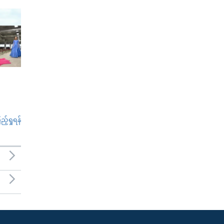
်ရှုရန်