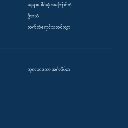
နေရာပေါင်းစုံ အကြောင်းစုံ
ဒို့အသံ
သက်တံရောင်သတင်းလွှာ
သုတပဒေသာ အင်္ဂလိပ်စာ