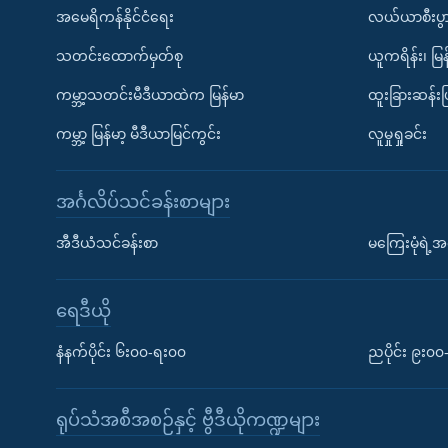
အမေရိကန်နိုင်ငံရေး
လယ်ယာစီးပွ
သတင်းထောက်မှတ်စု
ယူကရိန်း၊ မြန
ကမ္ဘာ့သတင်းမီဒီယာထဲက မြန်မာ
ထူးခြားဆန်း
ကမ္ဘာ့ မြန်မာ့ မီဒီယာမြင်ကွင်း
လူမှုရှုခင်း
အင်္ဂလိပ်သင်ခန်းစာများ
အီဒီယံသင်ခန်းစာ
မကြေးမုံရဲ့အင
ရေဒီယို
နံနက်ပိုင်း ၆း၀၀-ရး၀၀
ညပိုင်း ၉း၀
ရုပ်သံအစီအစဉ်နှင့် ဗွီဒီယိုကဏ္ဍများ