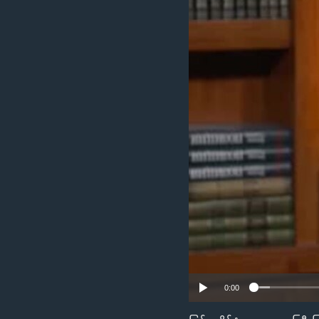
သုတပဒေသာ အင်္ဂလိပ်စာ
အ
ညွန်း
စာမျက်နှာ
သို့
ကျော်
ကြည့်
ရန်
ရှာဖွေ
ရန်
နေရာ
သို့
ကျော်
ရန်
0:00