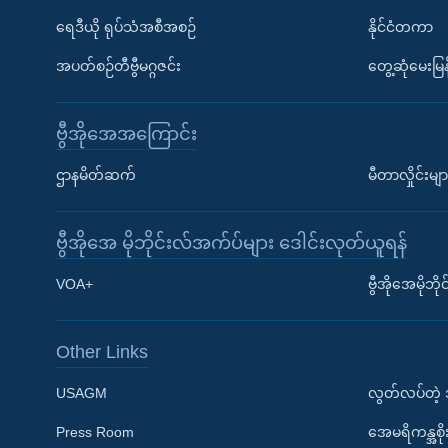
ရေဒီယို ရုပ်သံအစီအစဉ်
နိုင်ငံတကာ
အပတ်စဉ်တီဗွီမဂ္ဂဇင်း
တွေ့ဆုံမေးမြန
ဗွီအိုအေအကြောင်း
ဌာနမိတ်ဆက်
မီတာလှိုင်းမျာ
ဗွီအိုအေ မိုဘိုင်းလ်အက်ပ်များ ဒေါင်းလုတ်ယူရန်
Learning English
VOA+
ဗွီအိုအေမိုဘ
ဗွီအိုအေ လူမှုကွန်ယက်များ
Other Links
USAGM
လွတ်လပ်တဲ့
Press Room
အေမရိကန္အစိ
ဘာသာစကားများ