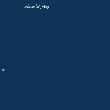
နော်သဇင်ရဲ့ Vlog
droid