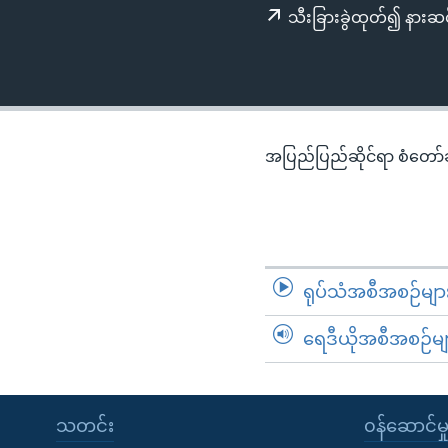
သုတပဒေသာ အင်္ဂလိပ်စာ
အ
သီးခြားခွဲထုတ်၍ နားဆင
ညွန်း
စာမျက်နှာ
သို့
ကျော်
ကြည့်
အပြည်ပြည်ဆိုင်ရာ စံတော်ချိ
ရန်
ရှာဖွေ
ရန်
နေရာ
သို့
ရုပ်သံအစီအစဉ်မျာ
ကျော်
ရန်
ရေဒီယိုအစီအစဉ်မျ
သတင်း
၀န်ဆောင်မှ