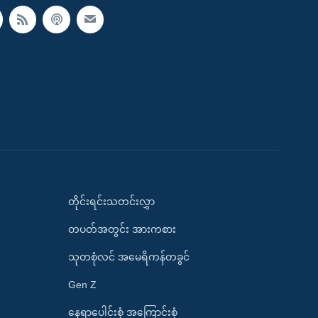
တိုင်းရင်းသတင်းလွှာ
တပတ်အတွင်း အားကစား
သုတစုံလင် အမေရိကန်တခွင်
Gen Z
နေရာပေါင်းစုံ အကြောင်းစုံ