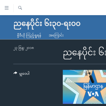
သုံး
ရ
ရှာဖွေ
လွယ်ကူ
မူလစာမျက်နှာ
ညနေပိုင်း ၆း၃၀-ရး၀၀
ရ
စေ
မြန်မာ
လာ
ဗွီဒီယို ကြည့်ရှုရန်
အကြောင်း
သည့်
ဒ်
ကမ္ဘာ့သတင်းများ
Link
ဗွီဒီယို
နိုင်ငံတကာ
၂၃ ဇြန္၊ ၂၀၁၈
ညနေပိုင်း 
များ
သတင်းလွတ်လပ်ခွင့်
အမေရိကန်
ပင်မ
ရပ်ဝန်းတခု လမ်းတခု အလွန်
တရုတ်
အကြောင်းအရာ
အင်္ဂလိပ်စာလေ့လာမယ်
အစ္စရေး-ပါလက်စတိုင်း
မျှဝေပါ
သို့
အပတ်စဉ်ကဏ္ဍများ
အမေရိကန်သုံးအီဒီယံ
ကျော်
ကြည့်
ရေဒီယိုနှင့်ရုပ်သံ အချက်အလက်များ
မကြေးမုံရဲ့ အင်္ဂလိပ်စာ
ရေဒီယို
ရန်
ရေဒီယို/တီဗွီအစီအစဉ်
ရုပ်ရှင်ထဲက အင်္ဂလိပ်စာ
တီဗွီ
ပင်မ