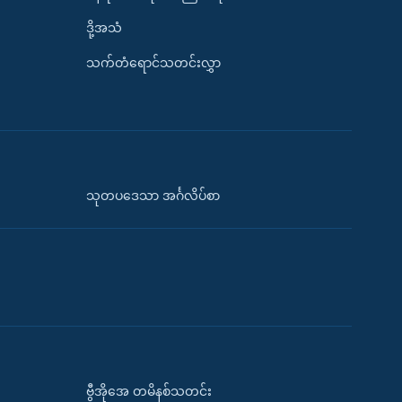
ဒို့အသံ
သက်တံရောင်သတင်းလွှာ
သုတပဒေသာ အင်္ဂလိပ်စာ
ဗွီအိုအေ တမိနစ်သတင်း