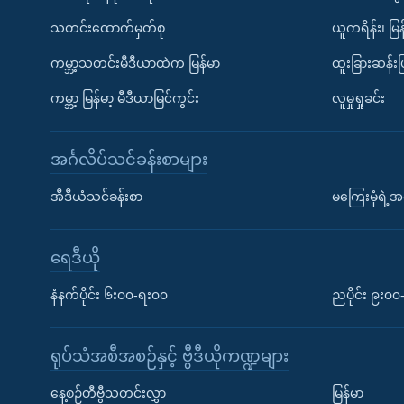
သတင်းထောက်မှတ်စု
ယူကရိန်း၊ မြန
ကမ္ဘာ့သတင်းမီဒီယာထဲက မြန်မာ
ထူးခြားဆန်း
ကမ္ဘာ့ မြန်မာ့ မီဒီယာမြင်ကွင်း
လူမှုရှုခင်း
အင်္ဂလိပ်သင်ခန်းစာများ
အီဒီယံသင်ခန်းစာ
မကြေးမုံရဲ့အင
ရေဒီယို
နံနက်ပိုင်း ၆း၀၀-ရး၀၀
ညပိုင်း ၉း၀
ရုပ်သံအစီအစဉ်နှင့် ဗွီဒီယိုကဏ္ဍများ
နေ့စဉ်တီဗွီသတင်းလွှာ
မြန်မာ