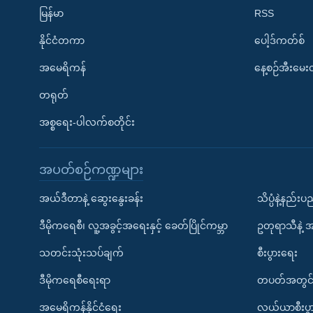
မြန်မာ
RSS
နိုင်ငံတကာ
ပေါ့ဒ်ကတ်စ်
အမေရိကန်
နေ့စဉ်အီးမေ
တရုတ်
အစ္စရေး-ပါလက်စတိုင်း
အပတ်စဉ်ကဏ္ဍများ
အယ်ဒီတာနဲ့ ဆွေးနွေးခန်း
သိပ္ပံနဲ့နည်း
ဒီမိုကရေစီ၊ လူ့အခွင့်အရေးနှင့် ခေတ်ပြိုင်ကမ္ဘာ
ဥတုရာသီနဲ့ 
သတင်းသုံးသပ်ချက်
စီးပွားရေး
ဒီမိုကရေစီရေးရာ
တပတ်အတွင်
အမေရိကန်နိုင်ငံရေး
လယ်ယာစီးပွ