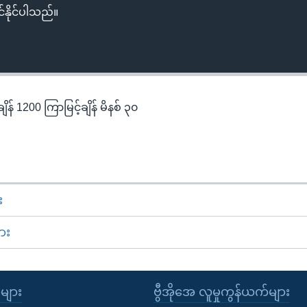
်နိုင်ပါသည်။
န် 1200 ကြာမြင့်ချိန် မိနစ် ၃၀
း
ား
ုများ
ဗွီအိုအေ လူမှုကွန်ယက်များ