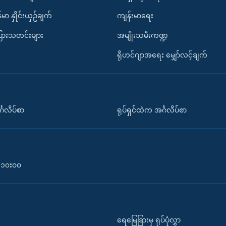
်မာ နှိုင်းယှဉ်ချက်
ကျန်းမာရေး
ပြားသတင်းများ
အမျိုးသမီးကဏ္ဍ
ရိုဟင်ဂျာအရေး မျှော်လင့်ချက်
်္ဂလိပ်စာ
ရုပ်ရှင်ထဲက အင်္ဂလိပ်စာ
၀-၁၀း၀၀
ရေမြေခြားမှ ရုပ်ပုံလွှာ