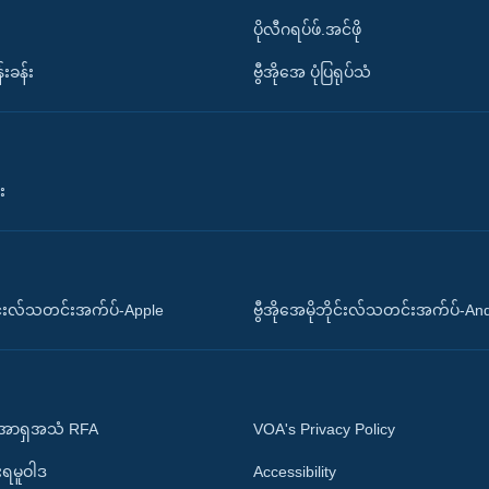
ပိုလီဂရပ်ဖ်.အင်ဖို
်းခန်း
ဗွီအိုအေ ပုံပြရုပ်သံ
း
ိုင်းလ်သတင်းအက်ပ်-Apple
ဗွီအိုအေမိုဘိုင်းလ်သတင်းအက်ပ်-An
 အာရှအသံ RFA
VOA's Privacy Policy
ုးရမူဝါဒ
Accessibility