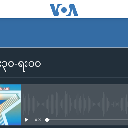
၆း၃၀-ရး၀၀
No media source currently availa
0:00