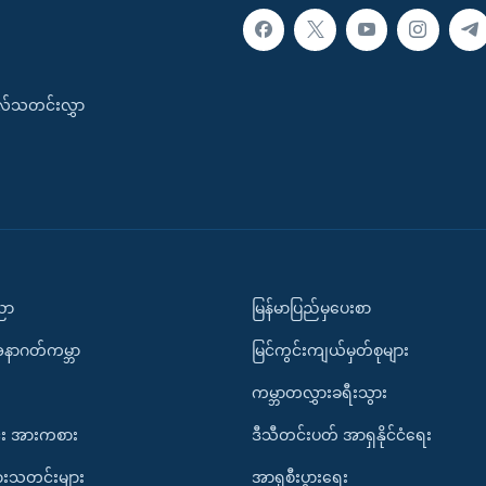
းလ်သတင်းလွှာ
ပညာ
မြန်မာပြည်မှပေးစာ
အနာဂတ်ကမ္ဘာ
မြင်ကွင်းကျယ်မှတ်စုများ
ကမ္ဘာတလွှားခရီးသွား
း အားကစား
ဒီသီတင်းပတ် အာရှနိုင်ငံရေး
ားသတင်းများ
အာရှစီးပွားရေး