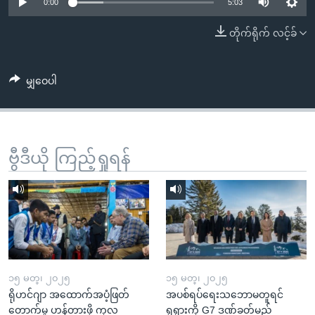
အ
0:00
5:03
သုတပဒေသာ အင်္ဂလိပ်စာ
ညွန်း
Learning English
တိုက်ရိုက် လင့်ခ်
စာမျက်နှာ
သို့
ဗွီအိုအေ လူမှုကွန်ယက်များ
ကျော်
မျှဝေပါ
ကြည့်
ရန်
ဘာသာစကားများ
ရှာဖွေ
ဗွီဒီယို ကြည့်ရှုရန်
ရန်
နေရာ
သို့
ကျော်
ရန်
၁၅ မတ္၊ ၂၀၂၅
၁၅ မတ္၊ ၂၀၂၅
ရိုဟင်ဂျာ အထောက်အပံ့ဖြတ်
အပစ်ရပ်ရေးသဘောမတူရင်
တောက်မှု ဟန့်တားဖို့ ကုလ
ရုရှားကို G7 ဒဏ်ခတ်မည်