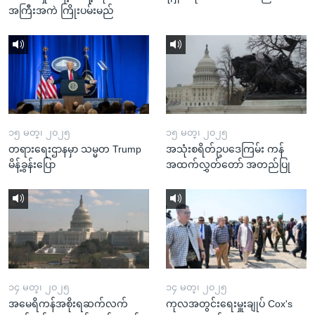
အကြီးအကဲ ကြိုးပမ်းမည်
၁၅ မတ္၊ ၂၀၂၅
၁၅ မတ္၊ ၂၀၂၅
တရားရေးဌာနမှာ သမ္မတ Trump
အသုံးစရိတ်ဥပဒေကြမ်း ကန်
မိန့်ခွန်းပြော
အထက်လွှတ်တော် အတည်ပြု
၁၄ မတ္၊ ၂၀၂၅
၁၄ မတ္၊ ၂၀၂၅
အမေရိကန်အစိုးရဆက်လက်
ကုလအတွင်းရေးမှူးချုပ် Cox's