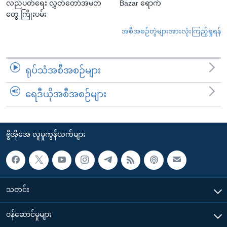
လည်ပတ်ရေး လွှတ်တော်အမတ်
Bazar ရောက်
တွေ ကြိုးပမ်း
အစီအစဉ်တွဲများအားလုံးကြည့်ရှုရန်
ရုပ်သံအစီအစဉ်များ
ရေဒီယိုအစီအစဉ်များ
ဗွီအိုအေ လူမှုကွန်ယက်များ
သတင်း
၀န်ဆောင်မှုများ