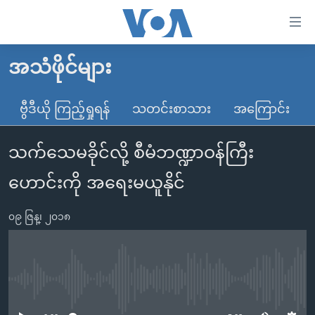
သုံး
ရ
လွယ်ကူ
အသံဖိုင်များ
မူလစာမျက်နှာ
စေ
မြန်မာ
ဗွီဒီယို ကြည့်ရှုရန်
သတင်းစာသား
အကြောင်း
သည့်
ကမ္ဘာ့သတင်းများ
Link
သက်သေမခိုင်လို့ စီမံဘဏ္ဍာဝန်ကြီး
ဗွီဒီယို
နိုင်ငံတကာ
များ
သတင်းလွတ်လပ်ခွင့်
အမေရိကန်
ဟောင်းကို အရေးမယူနိုင်
ပင်မ
ရပ်ဝန်းတခု လမ်းတခု အလွန်
တရုတ်
အကြောင်းအရာ
၀၉ ဇြန္၊ ၂၀၁၈
သို့
အင်္ဂလိပ်စာလေ့လာမယ်
အစ္စရေး-ပါလက်စတိုင်း
ကျော်
အပတ်စဉ်ကဏ္ဍများ
အမေရိကန်သုံးအီဒီယံ
ကြည့်
ရေဒီယိုနှင့်ရုပ်သံ အချက်အလက်များ
မကြေးမုံရဲ့ အင်္ဂလိပ်စာ
ရေဒီယို
ရန်
No media source currently available
ပင်မ
ရေဒီယို/တီဗွီအစီအစဉ်
ရုပ်ရှင်ထဲက အင်္ဂလိပ်စာ
တီဗွီ