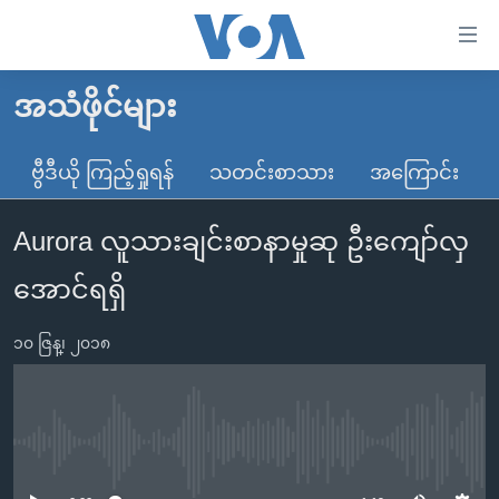
သုံး
ရ
လွယ်ကူ
အသံဖိုင်များ
မူလစာမျက်နှာ
စေ
မြန်မာ
ဗွီဒီယို ကြည့်ရှုရန်
သတင်းစာသား
အကြောင်း
သည့်
ကမ္ဘာ့သတင်းများ
Link
Aurora လူသားချင်းစာနာမှုဆု ဦးကျော်လှ
ဗွီဒီယို
နိုင်ငံတကာ
များ
သတင်းလွတ်လပ်ခွင့်
အမေရိကန်
အောင်ရရှိ
ပင်မ
ရပ်ဝန်းတခု လမ်းတခု အလွန်
တရုတ်
အကြောင်းအရာ
၁၀ ဇြန္၊ ၂၀၁၈
သို့
အင်္ဂလိပ်စာလေ့လာမယ်
အစ္စရေး-ပါလက်စတိုင်း
ကျော်
အပတ်စဉ်ကဏ္ဍများ
အမေရိကန်သုံးအီဒီယံ
ကြည့်
ရေဒီယိုနှင့်ရုပ်သံ အချက်အလက်များ
မကြေးမုံရဲ့ အင်္ဂလိပ်စာ
ရေဒီယို
ရန်
No media source currently available
ပင်မ
ရေဒီယို/တီဗွီအစီအစဉ်
ရုပ်ရှင်ထဲက အင်္ဂလိပ်စာ
တီဗွီ