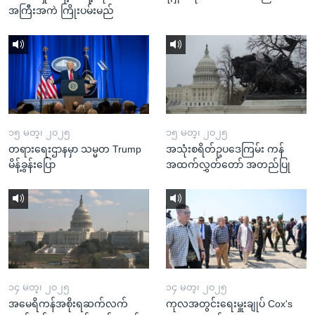
အကြီးအကဲ ကြိုးပမ်းမည်
၁၅ မတ္၊ ၂၀၂၅
၁၅ မတ္၊ ၂၀၂၅
တရားရေးဌာနမှာ သမ္မတ Trump
အသုံးစရိတ်ဥပဒေကြမ်း ကန်
မိန့်ခွန်းပြော
အထက်လွှတ်တော် အတည်ပြု
၁၄ မတ္၊ ၂၀၂၅
၁၄ မတ္၊ ၂၀၂၅
အမေရိကန်အစိုးရဆက်လက်
ကုလအတွင်းရေးမှူးချုပ် Cox's