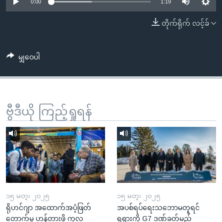
အ
0:00
1:19
သုတပဒေသာ အင်္ဂလိပ်စာ
ညွန်း
Learning English
တိုက်ရိုက် လင့်ခ်
စာမျက်နှာ
သို့
ဗွီအိုအေ လူမှုကွန်ယက်များ
ကျော်
မျှဝေပါ
ကြည့်
ရန်
ဘာသာစကားများ
ရှာဖွေ
ဗွီဒီယို ကြည့်ရှုရန်
ရန်
နေရာ
သို့
ကျော်
ရန်
၁၅ မတ္၊ ၂၀၂၅
၁၅ မတ္၊ ၂၀၂၅
ရိုဟင်ဂျာ အထောက်အပံ့ဖြတ်
အပစ်ရပ်ရေးသဘောမတူရင်
တောက်မှု ဟန့်တားဖို့ ကုလ
ရုရှားကို G7 ဒဏ်ခတ်မည်