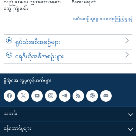
လည်ပတ်ရေး လွှတ်တော်အမတ်
Bazar ရောက်
တွေ ကြိုးပမ်း
အစီအစဉ်တွဲများအားလုံးကြည့်ရှုရန်
ရုပ်သံအစီအစဉ်များ
ရေဒီယိုအစီအစဉ်များ
ဗွီအိုအေ လူမှုကွန်ယက်များ
သတင်း
၀န်ဆောင်မှုများ