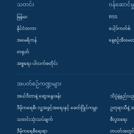
သတင်း
၀န်ဆောင်မှ
မြန်မာ
RSS
နိုင်ငံတကာ
ပေါ့ဒ်ကတ်စ်
အမေရိကန်
နေ့စဉ်အီးမေ
တရုတ်
အစ္စရေး-ပါလက်စတိုင်း
အပတ်စဉ်ကဏ္ဍများ
အယ်ဒီတာနဲ့ ဆွေးနွေးခန်း
သိပ္ပံနဲ့နည်း
ဒီမိုကရေစီ၊ လူ့အခွင့်အရေးနှင့် ခေတ်ပြိုင်ကမ္ဘာ
ဥတုရာသီနဲ့ 
သတင်းသုံးသပ်ချက်
စီးပွားရေး
ဒီမိုကရေစီရေးရာ
တပတ်အတွင်