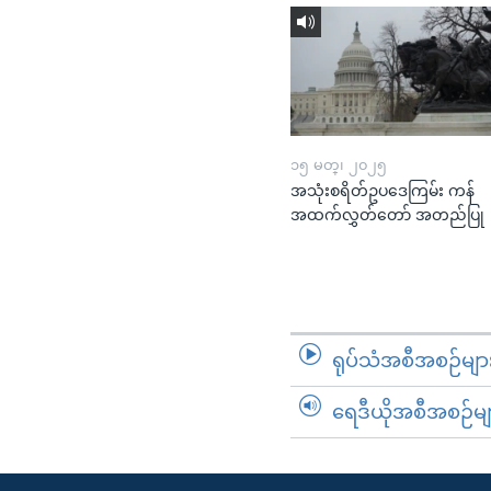
၁၅ မတ္၊ ၂၀၂၅
အသုံးစရိတ်ဥပဒေကြမ်း ကန်
အထက်လွှတ်တော် အတည်ပြု
ရုပ်သံအစီအစဉ်မျာ
ရေဒီယိုအစီအစဉ်မျ