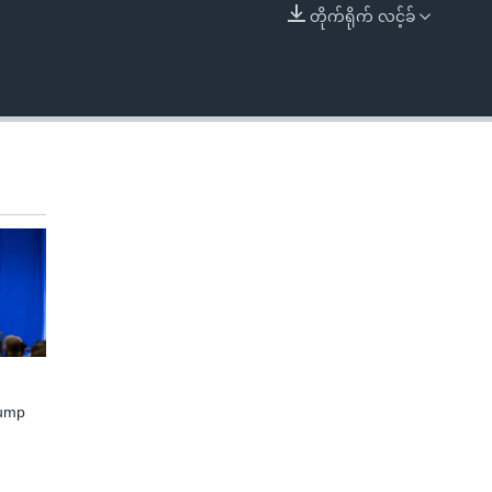
တိုက်ရိုက် လင့်ခ်
EMBED
rump