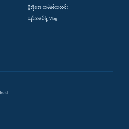
ဗွီအိုအေ တမိနစ်သတင်း
နော်သဇင်ရဲ့ Vlog
droid