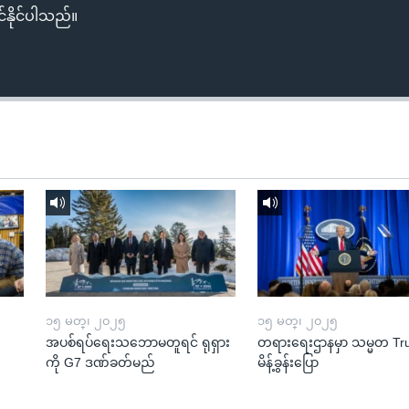
်နိုင်ပါသည်။
၁၅ မတ္၊ ၂၀၂၅
၁၅ မတ္၊ ၂၀၂၅
အပစ်ရပ်ရေးသဘောမတူရင် ရုရှား
တရားရေးဌာနမှာ သမ္မတ T
ကို G7 ဒဏ်ခတ်မည်
မိန့်ခွန်းပြော