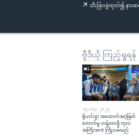
သုတပဒေသာ အင်္ဂလိပ်စာ
အ
သီးခြားခွဲထုတ်၍ နားဆင
ညွန်း
စာမျက်နှာ
သို့
ကျော်
ကြည့်
ရန်
ဗွီဒီယို ကြည့်ရှုရန်
ရှာဖွေ
ရန်
နေရာ
သို့
ကျော်
ရန်
၁၅ မတ္၊ ၂၀၂၅
ရိုဟင်ဂျာ အထောက်အပံ့ဖြတ်
တောက်မှု ဟန့်တားဖို့ ကုလ
အကြီးအကဲ ကြိုးပမ်းမည်