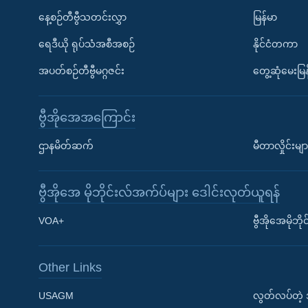
နေ့စဉ်တီဗွီသတင်းလွှာ
မြန်မာ
ရေဒီယို ရုပ်သံအစီအစဉ်
နိုင်ငံတကာ
အပတ်စဉ်တီဗွီမဂ္ဂဇင်း
တွေ့ဆုံမေးမြန
ဗွီအိုအေအကြောင်း
ဌာနမိတ်ဆက်
မီတာလှိုင်းမျာ
ဗွီအိုအေ မိုဘိုင်းလ်အက်ပ်များ ဒေါင်းလုတ်ယူရန်
Learning English
VOA+
ဗွီအိုအေမိုဘ
ဗွီအိုအေ လူမှုကွန်ယက်များ
Other Links
USAGM
လွတ်လပ်တဲ့