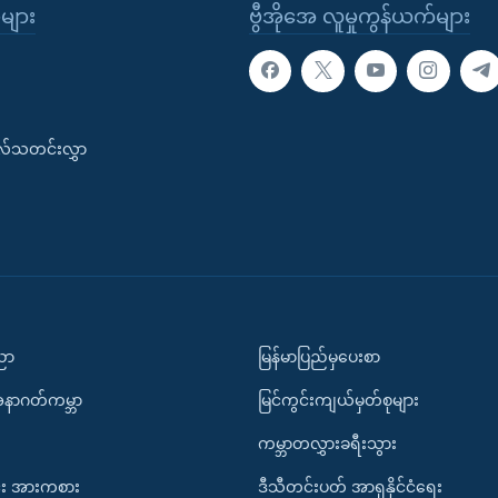
ုများ
ဗွီအိုအေ လူမှုကွန်ယက်များ
းလ်သတင်းလွှာ
ပညာ
မြန်မာပြည်မှပေးစာ
အနာဂတ်ကမ္ဘာ
မြင်ကွင်းကျယ်မှတ်စုများ
ကမ္ဘာတလွှားခရီးသွား
း အားကစား
ဒီသီတင်းပတ် အာရှနိုင်ငံရေး