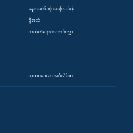
နေရာပေါင်းစုံ အကြောင်းစုံ
ဒို့အသံ
သက်တံရောင်သတင်းလွှာ
သုတပဒေသာ အင်္ဂလိပ်စာ