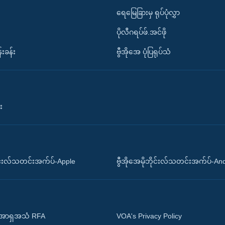
ရေမြေခြားမှ ရုပ်ပုံလွှာ
ပိုလီဂရပ်ဖ်.အင်ဖို
်းခန်း
ဗွီအိုအေ ပုံပြရုပ်သံ
း
ိုင်းလ်သတင်းအက်ပ်-Apple
ဗွီအိုအေမိုဘိုင်းလ်သတင်းအက်ပ်-An
 အာရှအသံ RFA
VOA's Privacy Policy