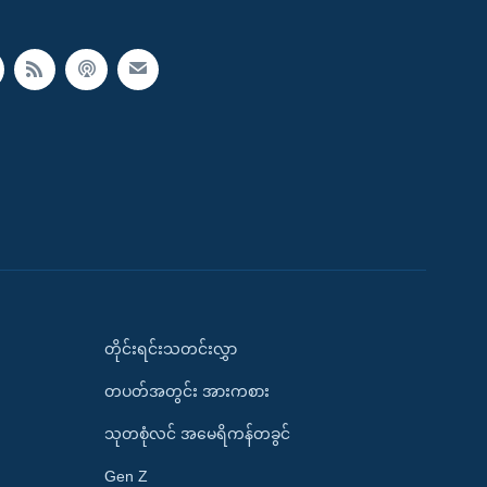
တိုင်းရင်းသတင်းလွှာ
တပတ်အတွင်း အားကစား
သုတစုံလင် အမေရိကန်တခွင်
Gen Z