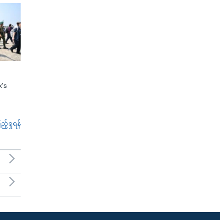
x's
်ရှုရန်