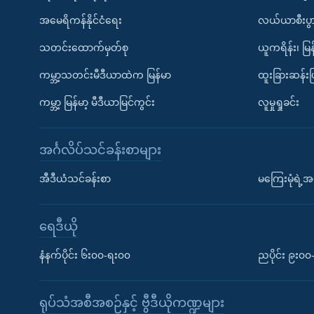
အမေရိကန်နိုင်ငံရေး
လယ်ယာစီးပွ
သတင်းထောက်မှတ်စု
ယူကရိန်း၊ မြန
ကမ္ဘာ့သတင်းမီဒီယာထဲက မြန်မာ
ထူးခြားဆန်း
ကမ္ဘာ့ မြန်မာ့ မီဒီယာမြင်ကွင်း
လူမှုရှုခင်း
အင်္ဂလိပ်သင်ခန်းစာများ
အီဒီယံသင်ခန်းစာ
မကြေးမုံရဲ့အင
ရေဒီယို
နံနက်ပိုင်း ၆း၀၀-ရး၀၀
ညပိုင်း ၉း၀
ရုပ်သံအစီအစဉ်နှင့် ဗွီဒီယိုကဏ္ဍများ