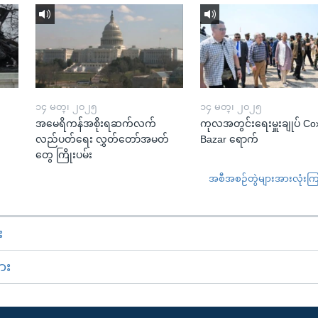
၁၄ မတ္၊ ၂၀၂၅
၁၄ မတ္၊ ၂၀၂၅
အမေရိကန်အစိုးရဆက်လက်
ကုလအတွင်းရေးမှူးချုပ် Co
လည်ပတ်ရေး လွှတ်တော်အမတ်
Bazar ရောက်
တွေ ကြိုးပမ်း
အစီအစဉ်တွဲများအားလုံးကြည့
း
ား