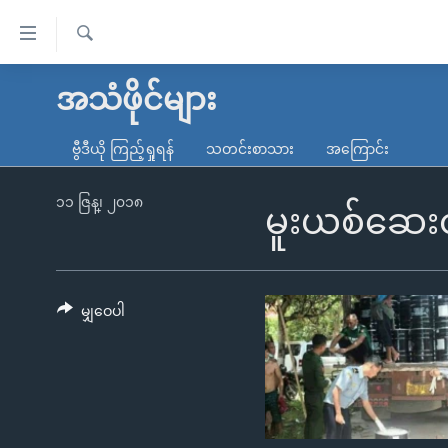
သုံး
ရ
ရှာဖွေ
လွယ်ကူ
မူလစာမျက်နှာ
အသံဖိုင်များ
ရ
စေ
မြန်မာ
လာ
ဗွီဒီယို ကြည့်ရှုရန်
သတင်းစာသား
အကြောင်း
သည့်
ဒ်
ကမ္ဘာ့သတင်းများ
Link
ဗွီဒီယို
နိုင်ငံတကာ
၁၁ ဇြန္၊ ၂၀၁၈
မူးယစ်ဆေးထ
များ
သတင်းလွတ်လပ်ခွင့်
အမေရိကန်
ပင်မ
ရပ်ဝန်းတခု လမ်းတခု အလွန်
တရုတ်
အကြောင်းအရာ
အင်္ဂလိပ်စာလေ့လာမယ်
အစ္စရေး-ပါလက်စတိုင်း
မျှဝေပါ
သို့
အပတ်စဉ်ကဏ္ဍများ
အမေရိကန်သုံးအီဒီယံ
ကျော်
ကြည့်
ရေဒီယိုနှင့်ရုပ်သံ အချက်အလက်များ
မကြေးမုံရဲ့ အင်္ဂလိပ်စာ
ရေဒီယို
ရန်
ရေဒီယို/တီဗွီအစီအစဉ်
ရုပ်ရှင်ထဲက အင်္ဂလိပ်စာ
တီဗွီ
ပင်မ