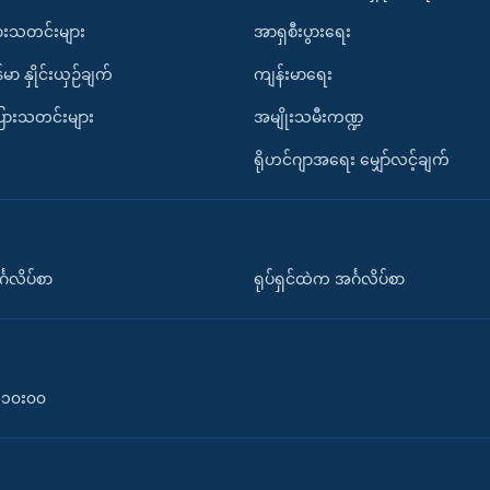
ားသတင်းများ
အာရှစီးပွားရေး
်မာ နှိုင်းယှဉ်ချက်
ကျန်းမာရေး
ပြားသတင်းများ
အမျိုးသမီးကဏ္ဍ
ရိုဟင်ဂျာအရေး မျှော်လင့်ချက်
်္ဂလိပ်စာ
ရုပ်ရှင်ထဲက အင်္ဂလိပ်စာ
၀-၁၀း၀၀