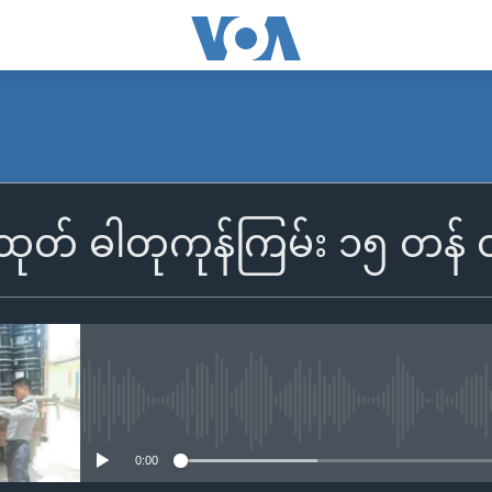
ုတ် ဓါတုကုန်ကြမ်း ၁၅ တန် တာ
No media source currently availa
0:00