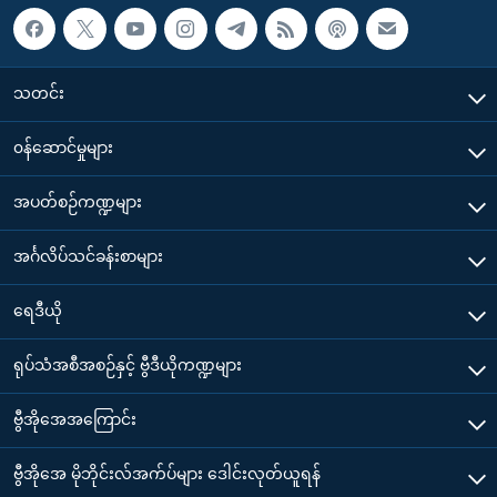
သတင်း
၀န်ဆောင်မှုများ
အပတ်စဉ်ကဏ္ဍများ
အင်္ဂလိပ်သင်ခန်းစာများ
ရေဒီယို
ရုပ်သံအစီအစဉ်နှင့် ဗွီဒီယိုကဏ္ဍများ
ဗွီအိုအေအကြောင်း
ဗွီအိုအေ မိုဘိုင်းလ်အက်ပ်များ ဒေါင်းလုတ်ယူရန်