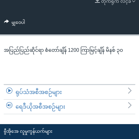
တိုက်ရိုက် လင့်ခ်
အ
သုတပဒေသာ အင်္ဂလိပ်စာ
ညွန်း
Learning English
စာမျက်နှာ
မျှဝေပါ
သို့
ဗွီအိုအေ လူမှုကွန်ယက်များ
ကျော်
ကြည့်
အပြည်ပြည်ဆိုင်ရာ စံတော်ချိန် 1200 ကြာမြင့်ချိန် မိနစ် ၃၀
ရန်
ဘာသာစကားများ
ရှာဖွေ
ရန်
နေရာ
သို့
ရုပ်သံအစီအစဉ်များ
ကျော်
ရန်
ရေဒီယိုအစီအစဉ်များ
ဗွီအိုအေ လူမှုကွန်ယက်များ