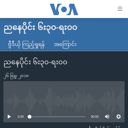
သုံး
ရ
လွယ်ကူ
ညနေပိုင်း ၆း၃၀-ရး၀၀
မူလစာမျက်နှာ
စေ
မြန်မာ
ဗွီဒီယို ကြည့်ရှုရန်
အကြောင်း
သည့်
ကမ္ဘာ့သတင်းများ
Link
ညနေပိုင်း ၆း၃၀-ရး၀၀
ဗွီဒီယို
နိုင်ငံတကာ
များ
သတင်းလွတ်လပ်ခွင့်
အမေရိကန်
ပင်မ
၂၆ ဇြန္၊ ၂၀၁၈
ရပ်ဝန်းတခု လမ်းတခု အလွန်
တရုတ်
အကြောင်းအရာ
သို့
အင်္ဂလိပ်စာလေ့လာမယ်
အစ္စရေး-ပါလက်စတိုင်း
ကျော်
အပတ်စဉ်ကဏ္ဍများ
အမေရိကန်သုံးအီဒီယံ
No media source currently available
ကြည့်
ရေဒီယိုနှင့်ရုပ်သံ အချက်အလက်များ
မကြေးမုံရဲ့ အင်္ဂလိပ်စာ
ရေဒီယို
ရန်
0:00
30:00
ပင်မ
ရေဒီယို/တီဗွီအစီအစဉ်
ရုပ်ရှင်ထဲက အင်္ဂလိပ်စာ
တီဗွီ