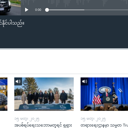
0:00
်နိုင်ပါသည်။
၁၅ မတ္၊ ၂၀၂၅
၁၅ မတ္၊ ၂၀၂၅
အပစ်ရပ်ရေးသဘောမတူရင် ရုရှား
တရားရေးဌာနမှာ သမ္မတ T