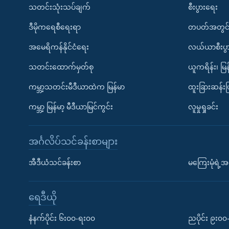
သတင်းသုံးသပ်ချက်
စီးပွားရေး
ဒီမိုကရေစီရေးရာ
တပတ်အတွင်
အမေရိကန်နိုင်ငံရေး
လယ်ယာစီးပွ
သတင်းထောက်မှတ်စု
ယူကရိန်း၊ မြန
ကမ္ဘာ့သတင်းမီဒီယာထဲက မြန်မာ
ထူးခြားဆန်း
ကမ္ဘာ့ မြန်မာ့ မီဒီယာမြင်ကွင်း
လူမှုရှုခင်း
အင်္ဂလိပ်သင်ခန်းစာများ
အီဒီယံသင်ခန်းစာ
မကြေးမုံရဲ့အင
ရေဒီယို
နံနက်ပိုင်း ၆း၀၀-ရး၀၀
ညပိုင်း ၉း၀