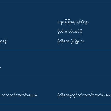
ရေမြေခြားမှ ရုပ်ပုံလွှာ
ပိုလီဂရပ်ဖ်.အင်ဖို
်းခန်း
ဗွီအိုအေ ပုံပြရုပ်သံ
း
ိုင်းလ်သတင်းအက်ပ်-Apple
ဗွီအိုအေမိုဘိုင်းလ်သတင်းအက်ပ်-An