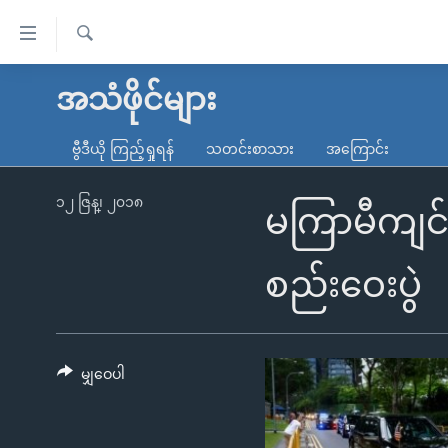
သုံး
ရ
ရှာဖွေ
လွယ်ကူ
မူလစာမျက်နှာ
အသံဖိုင်များ
ရ
စေ
မြန်မာ
လာ
ဗွီဒီယို ကြည့်ရှုရန်
သတင်းစာသား
အကြောင်း
သည့်
ဒ်
ကမ္ဘာ့သတင်းများ
Link
ဗွီဒီယို
နိုင်ငံတကာ
၁၂ ဇြန္၊ ၂၀၁၈
မကြာမီကျင်း
များ
သတင်းလွတ်လပ်ခွင့်
အမေရိကန်
ပင်မ
ရပ်ဝန်းတခု လမ်းတခု အလွန်
တရုတ်
စည်းဝေးပွဲ
အကြောင်းအရာ
အင်္ဂလိပ်စာလေ့လာမယ်
အစ္စရေး-ပါလက်စတိုင်း
သို့
အပတ်စဉ်ကဏ္ဍများ
အမေရိကန်သုံးအီဒီယံ
ကျော်
ကြည့်
မျှဝေပါ
ရေဒီယိုနှင့်ရုပ်သံ အချက်အလက်များ
မကြေးမုံရဲ့ အင်္ဂလိပ်စာ
ရေဒီယို
ရန်
ရေဒီယို/တီဗွီအစီအစဉ်
ရုပ်ရှင်ထဲက အင်္ဂလိပ်စာ
တီဗွီ
ပင်မ