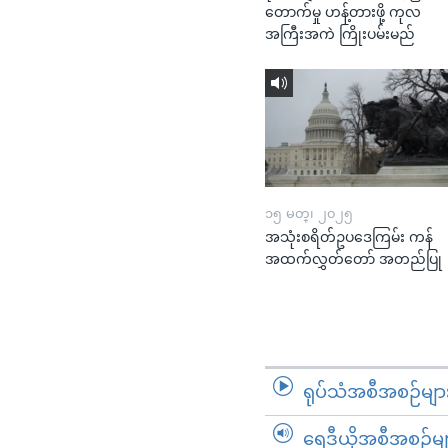
တောက်မှု ဟန့်တားဖို့ ကုလ
အကြီးအကဲ ကြိုးပမ်းမည်
၁၅ မတ္၊ ၂၀၂၅
အသုံးစရိတ်ဥပဒေကြမ်း ကန်
အထက်လွှတ်တော် အတည်ပြု
ရုပ်သံအစီအစဉ်မျာ
ရေဒီယိုအစီအစဉ်မျ