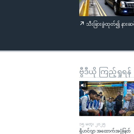
သုတပဒေသာ အင်္ဂလိပ်စာ
အ
ညွန်း
စာမျက်နှာ
သီးခြားခွဲထုတ်၍ နားဆင
သို့
ကျော်
ကြည့်
ရန်
ရှာဖွေ
ရန်
ဗွီဒီယို ကြည့်ရှုရန်
နေရာ
သို့
ကျော်
ရန်
၁၅ မတ္၊ ၂၀၂၅
ရိုဟင်ဂျာ အထောက်အပံ့ဖြတ်