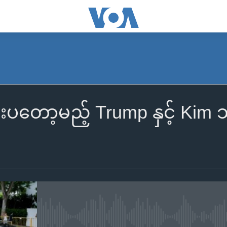
ပတော့မည့် Trump နှင့် Kim သမိ
No media source currently availa