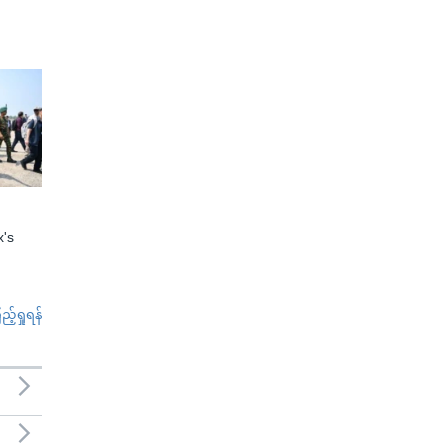
x's
်ရှုရန်