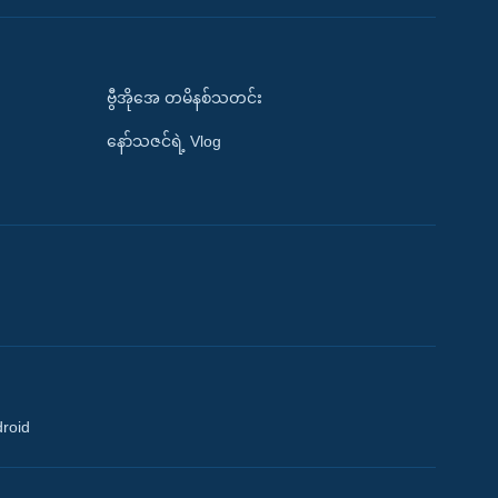
ဗွီအိုအေ တမိနစ်သတင်း
နော်သဇင်ရဲ့ Vlog
droid