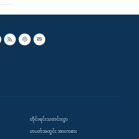
တိုင်းရင်းသတင်းလွှာ
တပတ်အတွင်း အားကစား