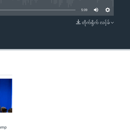
5:09
တိုက်ရိုက် လင့်ခ်
EMBED
rump