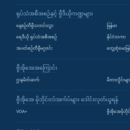
ရုပ်သံအစီအစဉ်နှင့် ဗွီဒီယိုကဏ္ဍများ
နေ့စဉ်တီဗွီသတင်းလွှာ
မြန်မာ
ရေဒီယို ရုပ်သံအစီအစဉ်
နိုင်ငံတကာ
အပတ်စဉ်တီဗွီမဂ္ဂဇင်း
တွေ့ဆုံမေးမြန
ဗွီအိုအေအကြောင်း
ဌာနမိတ်ဆက်
မီတာလှိုင်းမျာ
ဗွီအိုအေ မိုဘိုင်းလ်အက်ပ်များ ဒေါင်းလုတ်ယူရန်
Learning English
VOA+
ဗွီအိုအေမိုဘ
ဗွီအိုအေ လူမှုကွန်ယက်များ