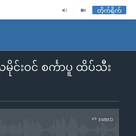
တိုက်ရိုက်
ုင်းဝင် စင်္ကာပူ ထိပ်သီး
EMBED
ble