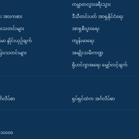
ကမ္ဘာတလွှားခရီးသွား
း အားကစား
ဒီသီတင်းပတ် အာရှနိုင်ငံရေး
ားသတင်းများ
အာရှစီးပွားရေး
်မာ နှိုင်းယှဉ်ချက်
ကျန်းမာရေး
ပြားသတင်းများ
အမျိုးသမီးကဏ္ဍ
ရိုဟင်ဂျာအရေး မျှော်လင့်ချက်
်္ဂလိပ်စာ
ရုပ်ရှင်ထဲက အင်္ဂလိပ်စာ
၀-၁၀း၀၀