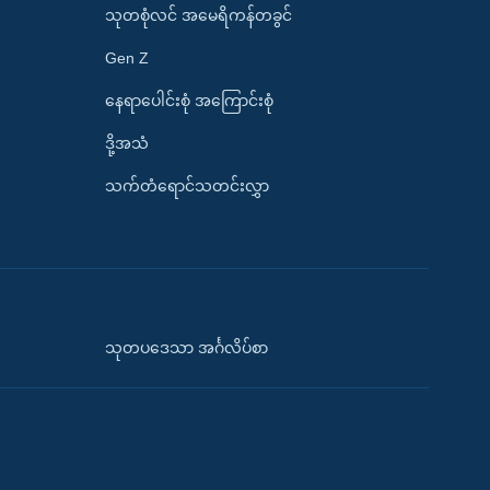
သုတစုံလင် အမေရိကန်တခွင်
Gen Z
နေရာပေါင်းစုံ အကြောင်းစုံ
ဒို့အသံ
သက်တံရောင်သတင်းလွှာ
သုတပဒေသာ အင်္ဂလိပ်စာ