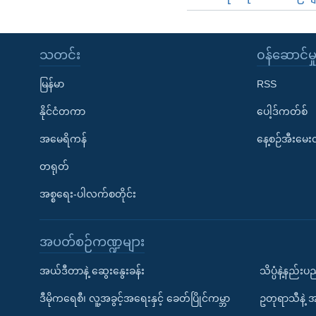
သတင်း
၀န်ဆောင်မှ
မြန်မာ
RSS
နိုင်ငံတကာ
ပေါ့ဒ်ကတ်စ်
အမေရိကန်
နေ့စဉ်အီးမေ
တရုတ်
အစ္စရေး-ပါလက်စတိုင်း
အပတ်စဉ်ကဏ္ဍများ
အယ်ဒီတာနဲ့ ဆွေးနွေးခန်း
သိပ္ပံနဲ့နည်း
ဒီမိုကရေစီ၊ လူ့အခွင့်အရေးနှင့် ခေတ်ပြိုင်ကမ္ဘာ
ဥတုရာသီနဲ့ 