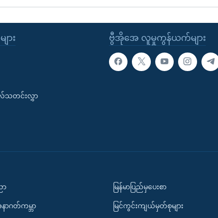
ုများ
ဗွီအိုအေ လူမှုကွန်ယက်များ
းလ်သတင်းလွှာ
ပညာ
မြန်မာပြည်မှပေးစာ
အနာဂတ်ကမ္ဘာ
မြင်ကွင်းကျယ်မှတ်စုများ