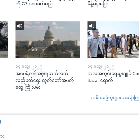
ကို G7 ဒဏ်ခတ်မည်
မိန့်ခွန်းပြော
၁၄ မတ္၊ ၂၀၂၅
၁၄ မတ္၊ ၂၀၂၅
အမေရိကန်အစိုးရဆက်လက်
ကုလအတွင်းရေးမှူးချုပ် Co
လည်ပတ်ရေး လွှတ်တော်အမတ်
Bazar ရောက်
တွေ ကြိုးပမ်း
အစီအစဉ်တွဲများအားလုံးကြည့
း
ား