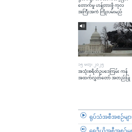
တောက်မှု ဟန့်တားဖို့ ကုလ
အကြီးအကဲ ကြိုးပမ်းမည်
၁၅ မတ္၊ ၂၀၂၅
အသုံးစရိတ်ဥပဒေကြမ်း ကန်
အထက်လွှတ်တော် အတည်ပြု
ရုပ်သံအစီအစဉ်မျာ
ရေဒီယိုအစီအစဉ်မျ