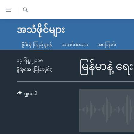
သုံး
ရ
ရှာဖွေ
လွယ်ကူ
မူလစာမျက်နှာ
အသံဖိုင်များ
ရ
စေ
မြန်မာ
လာ
ဗွီဒီယို ကြည့်ရှုရန်
သတင်းစာသား
အကြောင်း
သည့်
ဒ်
ကမ္ဘာ့သတင်းများ
Link
ဗွီဒီယို
နိုင်ငံတကာ
၁၄ ဇြန္၊ ၂၀၁၈
မြန်မာနဲ့ ရေ
များ
ဗွီအိုအေ (မြန်မာပိုင်း)
သတင်းလွတ်လပ်ခွင့်
အမေရိကန်
ပင်မ
ရပ်ဝန်းတခု လမ်းတခု အလွန်
တရုတ်
အကြောင်းအရာ
အင်္ဂလိပ်စာလေ့လာမယ်
အစ္စရေး-ပါလက်စတိုင်း
မျှဝေပါ
သို့
အပတ်စဉ်ကဏ္ဍများ
အမေရိကန်သုံးအီဒီယံ
ကျော်
ကြည့်
ရေဒီယိုနှင့်ရုပ်သံ အချက်အလက်များ
မကြေးမုံရဲ့ အင်္ဂလိပ်စာ
ရေဒီယို
ရန်
ရေဒီယို/တီဗွီအစီအစဉ်
ရုပ်ရှင်ထဲက အင်္ဂလိပ်စာ
တီဗွီ
ပင်မ