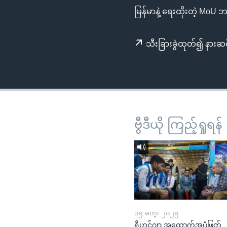
သုတပဒေသာ အင်္ဂလိပ်စာ
အ
မြန်မာနဲ့ ရေးထိုးတဲ့ MoU ဘင
ညွန်း
စာမျက်နှာ
သီးခြားခွဲထုတ်၍ နားဆင
သို့
ကျော်
ကြည့်
ရန်
ရှာဖွေ
ရန်
ဗွီဒီယို ကြည့်ရှုရန်
နေရာ
သို့
ကျော်
ရန်
၁၅ မတ္၊ ၂၀၂၅
ရိုဟင်ဂျာ အထောက်အပံ့ဖြတ်