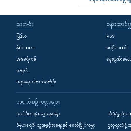
သတင်း
၀န်ဆောင်မှ
မြန်မာ
RSS
နိုင်ငံတကာ
ပေါ့ဒ်ကတ်စ်
အမေရိကန်
နေ့စဉ်အီးမေ
တရုတ်
အစ္စရေး-ပါလက်စတိုင်း
အပတ်စဉ်ကဏ္ဍများ
အယ်ဒီတာနဲ့ ဆွေးနွေးခန်း
သိပ္ပံနဲ့နည်း
ဒီမိုကရေစီ၊ လူ့အခွင့်အရေးနှင့် ခေတ်ပြိုင်ကမ္ဘာ
ဥတုရာသီနဲ့ 