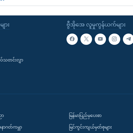
ုများ
ဗွီအိုအေ လူမှုကွန်ယက်များ
းလ်သတင်းလွှာ
ပညာ
မြန်မာပြည်မှပေးစာ
အနာဂတ်ကမ္ဘာ
မြင်ကွင်းကျယ်မှတ်စုများ