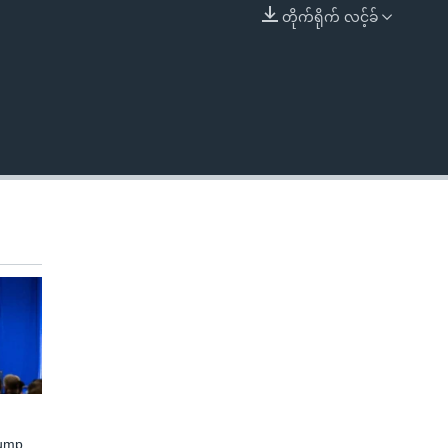
တိုက်ရိုက် လင့်ခ်
EMBED
rump