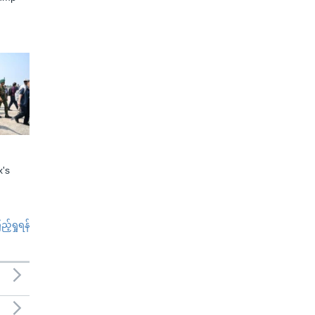
x's
်ရှုရန်