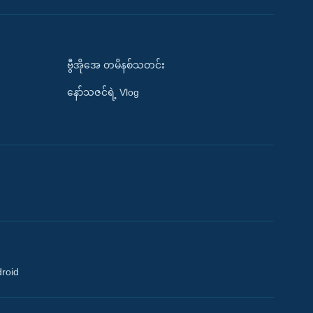
ဗွီအိုအေ တမိနစ်သတင်း
နော်သဇင်ရဲ့ Vlog
droid