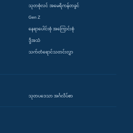
သုတစုံလင် အမေရိကန်တခွင်
Gen Z
နေရာပေါင်းစုံ အကြောင်းစုံ
ဒို့အသံ
သက်တံရောင်သတင်းလွှာ
သုတပဒေသာ အင်္ဂလိပ်စာ