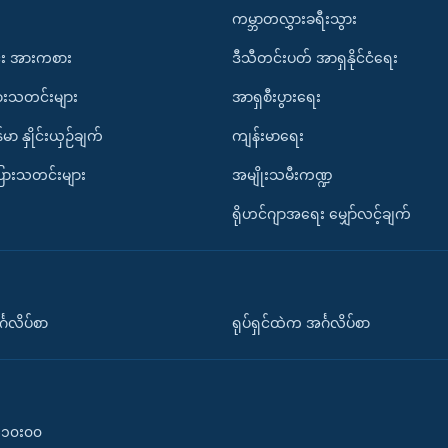
ကမ္ဘာတလွှားခရီးသွား
း အားကစား
ဒီသီတင်းပတ် အာရှနိုင်ငံရေး
ားသတင်းများ
အာရှစီးပွားရေး
်မာ နှိုင်းယှဉ်ချက်
ကျန်းမာရေး
ပြားသတင်းများ
အမျိုးသမီးကဏ္ဍ
ရိုဟင်ဂျာအရေး မျှော်လင့်ချက်
်္ဂလိပ်စာ
ရုပ်ရှင်ထဲက အင်္ဂလိပ်စာ
၀-၁၀း၀၀