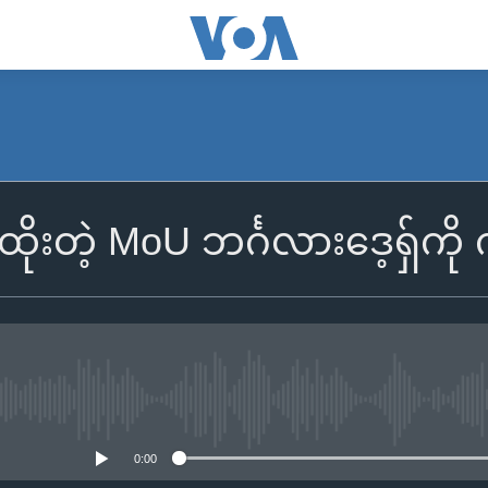
းထိုးတဲ့ MoU ဘင်္ဂလားဒေ့ရှ်ကို
No media source currently availa
0:00