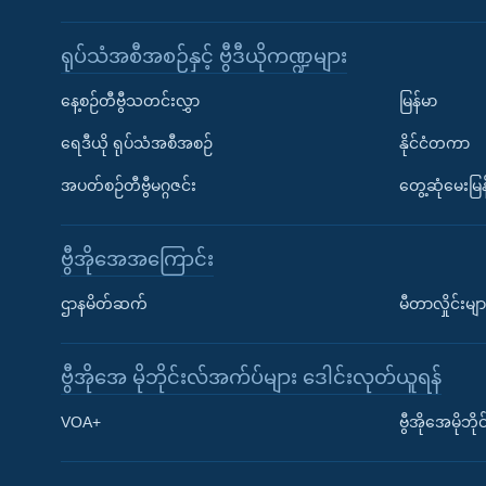
ရုပ်သံအစီအစဉ်နှင့် ဗွီဒီယိုကဏ္ဍများ
နေ့စဉ်တီဗွီသတင်းလွှာ
မြန်မာ
ရေဒီယို ရုပ်သံအစီအစဉ်
နိုင်ငံတကာ
အပတ်စဉ်တီဗွီမဂ္ဂဇင်း
တွေ့ဆုံမေးမြန
ဗွီအိုအေအကြောင်း
ဌာနမိတ်ဆက်
မီတာလှိုင်းမျာ
ဗွီအိုအေ မိုဘိုင်းလ်အက်ပ်များ ဒေါင်းလုတ်ယူရန်
Learning English
VOA+
ဗွီအိုအေမိုဘ
ဗွီအိုအေ လူမှုကွန်ယက်များ