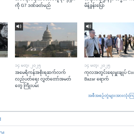
ကို G7 ဒဏ်ခတ်မည်
မိန့်ခွန်းပြော
၁၄ မတ္၊ ၂၀၂၅
၁၄ မတ္၊ ၂၀၂၅
အမေရိကန်အစိုးရဆက်လက်
ကုလအတွင်းရေးမှူးချုပ် Co
လည်ပတ်ရေး လွှတ်တော်အမတ်
Bazar ရောက်
တွေ ကြိုးပမ်း
အစီအစဉ်တွဲများအားလုံးကြည့
း
ား