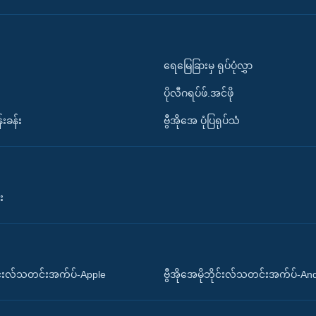
ရေမြေခြားမှ ရုပ်ပုံလွှာ
ပိုလီဂရပ်ဖ်.အင်ဖို
်းခန်း
ဗွီအိုအေ ပုံပြရုပ်သံ
း
ိုင်းလ်သတင်းအက်ပ်-Apple
ဗွီအိုအေမိုဘိုင်းလ်သတင်းအက်ပ်-An