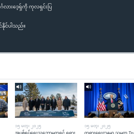
်္ဂလားဒေ့ရှ်ကို ကုလရှင်းပြ
်နိုင်ပါသည်။
၁၅ မတ္၊ ၂၀၂၅
၁၅ မတ္၊ ၂၀၂၅
အပစ်ရပ်ရေးသဘောမတူရင် ရုရှား
တရားရေးဌာနမှာ သမ္မတ T