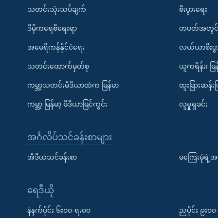
သတင်းသုံးသပ်ချက်
စီးပွားရေး
ဒီမိုကရေစီရေးရာ
တပတ်အတွင်
အမေရိကန်နိုင်ငံရေး
လယ်ယာစီးပွ
သတင်းထောက်မှတ်စု
ယူကရိန်း၊ မြန
ကမ္ဘာ့သတင်းမီဒီယာထဲက မြန်မာ
ထူးခြားဆန်း
ကမ္ဘာ့ မြန်မာ့ မီဒီယာမြင်ကွင်း
လူမှုရှုခင်း
အင်္ဂလိပ်သင်ခန်းစာများ
အီဒီယံသင်ခန်းစာ
မကြေးမုံရဲ့အင
ရေဒီယို
နံနက်ပိုင်း ၆း၀၀-ရး၀၀
ညပိုင်း ၉း၀