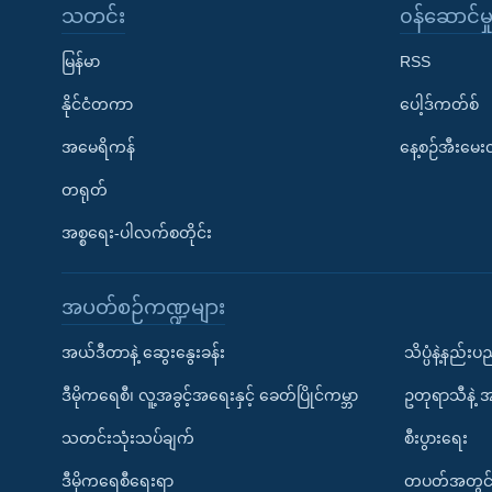
သတင်း
၀န်ဆောင်မှ
မြန်မာ
RSS
နိုင်ငံတကာ
ပေါ့ဒ်ကတ်စ်
အမေရိကန်
နေ့စဉ်အီးမေ
တရုတ်
အစ္စရေး-ပါလက်စတိုင်း
အပတ်စဉ်ကဏ္ဍများ
အယ်ဒီတာနဲ့ ဆွေးနွေးခန်း
သိပ္ပံနဲ့နည်း
ဒီမိုကရေစီ၊ လူ့အခွင့်အရေးနှင့် ခေတ်ပြိုင်ကမ္ဘာ
ဥတုရာသီနဲ့ 
သတင်းသုံးသပ်ချက်
စီးပွားရေး
ဒီမိုကရေစီရေးရာ
တပတ်အတွင်