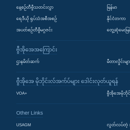
နေ့စဉ်တီဗွီသတင်းလွှာ
မြန်မာ
ရေဒီယို ရုပ်သံအစီအစဉ်
နိုင်ငံတကာ
အပတ်စဉ်တီဗွီမဂ္ဂဇင်း
တွေ့ဆုံမေးမြန
ဗွီအိုအေအကြောင်း
ဌာနမိတ်ဆက်
မီတာလှိုင်းမျာ
ဗွီအိုအေ မိုဘိုင်းလ်အက်ပ်များ ဒေါင်းလုတ်ယူရန်
Learning English
VOA+
ဗွီအိုအေမိုဘ
ဗွီအိုအေ လူမှုကွန်ယက်များ
Other Links
USAGM
လွတ်လပ်တဲ့