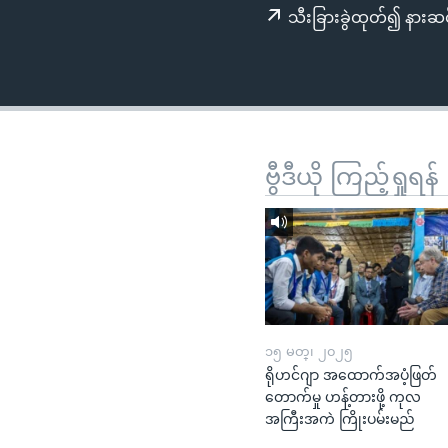
သုတပဒေသာ အင်္ဂလိပ်စာ
အ
သီးခြားခွဲထုတ်၍ နားဆင
ညွန်း
စာမျက်နှာ
သို့
ကျော်
ကြည့်
ရန်
ဗွီဒီယို ကြည့်ရှုရန်
ရှာဖွေ
ရန်
နေရာ
သို့
ကျော်
ရန်
၁၅ မတ္၊ ၂၀၂၅
ရိုဟင်ဂျာ အထောက်အပံ့ဖြတ်
တောက်မှု ဟန့်တားဖို့ ကုလ
အကြီးအကဲ ကြိုးပမ်းမည်