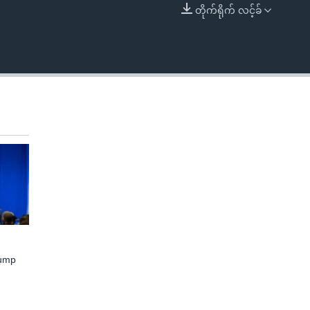
တိုက်ရိုက် လင့်ခ်
EMBED
rump