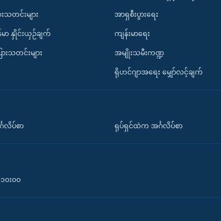
ားသတင်းများ
အာရှစီးပွားရေး
်မာ နှိုင်းယှဉ်ချက်
ကျန်းမာရေး
ပြားသတင်းများ
အမျိုးသမီးကဏ္ဍ
ရိုဟင်ဂျာအရေး မျှော်လင့်ချက်
်္ဂလိပ်စာ
ရုပ်ရှင်ထဲက အင်္ဂလိပ်စာ
၀-၁၀း၀၀