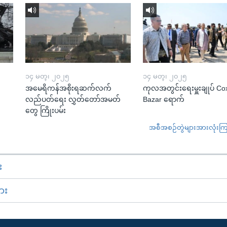
၁၄ မတ္၊ ၂၀၂၅
၁၄ မတ္၊ ၂၀၂၅
အမေရိကန်အစိုးရဆက်လက်
ကုလအတွင်းရေးမှူးချုပ် Co
လည်ပတ်ရေး လွှတ်တော်အမတ်
Bazar ရောက်
တွေ ကြိုးပမ်း
အစီအစဉ်တွဲများအားလုံးကြည့
း
ား