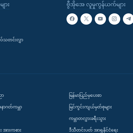
ုများ
ဗွီအိုအေ လူမှုကွန်ယက်များ
းလ်သတင်းလွှာ
ပညာ
မြန်မာပြည်မှပေးစာ
အနာဂတ်ကမ္ဘာ
မြင်ကွင်းကျယ်မှတ်စုများ
ကမ္ဘာတလွှားခရီးသွား
း အားကစား
ဒီသီတင်းပတ် အာရှနိုင်ငံရေး