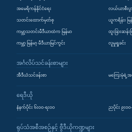
အမေရိကန်နိုင်ငံရေး
လယ်ယာစီးပွ
သတင်းထောက်မှတ်စု
ယူကရိန်း၊ မြန
ကမ္ဘာ့သတင်းမီဒီယာထဲက မြန်မာ
ထူးခြားဆန်း
ကမ္ဘာ့ မြန်မာ့ မီဒီယာမြင်ကွင်း
လူမှုရှုခင်း
အင်္ဂလိပ်သင်ခန်းစာများ
အီဒီယံသင်ခန်းစာ
မကြေးမုံရဲ့အင
ရေဒီယို
နံနက်ပိုင်း ၆း၀၀-ရး၀၀
ညပိုင်း ၉း၀
ရုပ်သံအစီအစဉ်နှင့် ဗွီဒီယိုကဏ္ဍများ