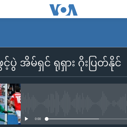
်ပွဲ အိမ်ရှင် ရုရှား ဂိုးပြတ်နိုင်
No media source currently availa
0:00