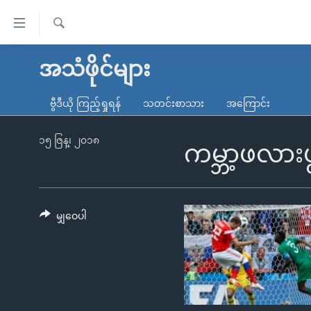
သုံး
ရ
ရှာဖွေ
လွယ်ကူ
မူလစာမျက်နှာ
အသံဖိုင်များ
ရ
စေ
မြန်မာ
လာ
ဗွီဒီယို ကြည့်ရှုရန်
သတင်းစာသား
အကြောင်း
သည့်
ဒ်
ကမ္ဘာ့သတင်းများ
Link
ဗွီဒီယို
နိုင်ငံတကာ
၁၅ ဇြန္၊ ၂၀၁၈
ကမ္ဘာ့ဖလားဖွင့
များ
သတင်းလွတ်လပ်ခွင့်
အမေရိကန်
ပင်မ
ရပ်ဝန်းတခု လမ်းတခု အလွန်
တရုတ်
အကြောင်းအရာ
အင်္ဂလိပ်စာလေ့လာမယ်
အစ္စရေး-ပါလက်စတိုင်း
မျှဝေပါ
သို့
အပတ်စဉ်ကဏ္ဍများ
အမေရိကန်သုံးအီဒီယံ
ကျော်
ကြည့်
ရေဒီယိုနှင့်ရုပ်သံ အချက်အလက်များ
မကြေးမုံရဲ့ အင်္ဂလိပ်စာ
ရေဒီယို
ရန်
ရေဒီယို/တီဗွီအစီအစဉ်
ရုပ်ရှင်ထဲက အင်္ဂလိပ်စာ
တီဗွီ
ပင်မ