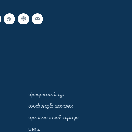
တိုင်းရင်းသတင်းလွှာ
တပတ်အတွင်း အားကစား
သုတစုံလင် အမေရိကန်တခွင်
Gen Z