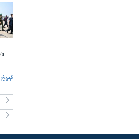
x's
်ရှုရန်