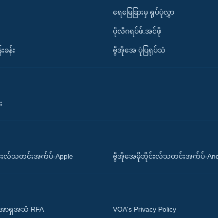
ရေမြေခြားမှ ရုပ်ပုံလွှာ
ပိုလီဂရပ်ဖ်.အင်ဖို
်းခန်း
ဗွီအိုအေ ပုံပြရုပ်သံ
း
ိုင်းလ်သတင်းအက်ပ်-Apple
ဗွီအိုအေမိုဘိုင်းလ်သတင်းအက်ပ်-An
 အာရှအသံ RFA
VOA's Privacy Policy