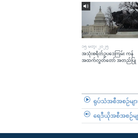
၁၅ မတ္၊ ၂၀၂၅
အသုံးစရိတ်ဥပဒေကြမ်း ကန်
အထက်လွှတ်တော် အတည်ပြု
ရုပ်သံအစီအစဉ်မျာ
ရေဒီယိုအစီအစဉ်မျ