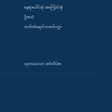
နေရာပေါင်းစုံ အကြောင်းစုံ
ဒို့အသံ
သက်တံရောင်သတင်းလွှာ
သုတပဒေသာ အင်္ဂလိပ်စာ