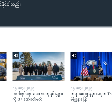
်နိုင်ပါသည်။
၁၅ မတ္၊ ၂၀၂၅
၁၅ မတ္၊ ၂၀၂၅
အပစ်ရပ်ရေးသဘောမတူရင် ရုရှား
တရားရေးဌာနမှာ သမ္မတ T
ကို G7 ဒဏ်ခတ်မည်
မိန့်ခွန်းပြော