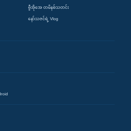
ဗွီအိုအေ တမိနစ်သတင်း
နော်သဇင်ရဲ့ Vlog
droid