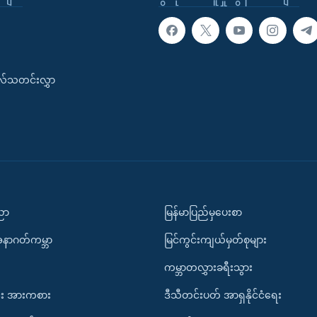
းလ်သတင်းလွှာ
ပညာ
မြန်မာပြည်မှပေးစာ
အနာဂတ်ကမ္ဘာ
မြင်ကွင်းကျယ်မှတ်စုများ
ကမ္ဘာတလွှားခရီးသွား
း အားကစား
ဒီသီတင်းပတ် အာရှနိုင်ငံရေး