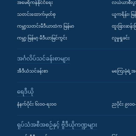
အမေရိကန်နိုင်ငံရေး
လယ်ယာစီးပွ
သတင်းထောက်မှတ်စု
ယူကရိန်း၊ မြန
ကမ္ဘာ့သတင်းမီဒီယာထဲက မြန်မာ
ထူးခြားဆန်း
ကမ္ဘာ့ မြန်မာ့ မီဒီယာမြင်ကွင်း
လူမှုရှုခင်း
အင်္ဂလိပ်သင်ခန်းစာများ
အီဒီယံသင်ခန်းစာ
မကြေးမုံရဲ့အင
ရေဒီယို
နံနက်ပိုင်း ၆း၀၀-ရး၀၀
ညပိုင်း ၉း၀
ရုပ်သံအစီအစဉ်နှင့် ဗွီဒီယိုကဏ္ဍများ