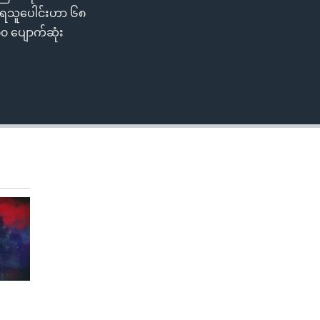
ြေးရသူပေါင်းဟာ ၆၈
၈၀ ပျောက်ဆုံး