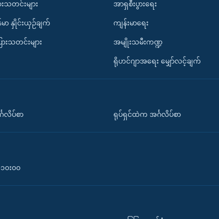
ားသတင်းများ
အာရှစီးပွားရေး
်မာ နှိုင်းယှဉ်ချက်
ကျန်းမာရေး
ပြားသတင်းများ
အမျိုးသမီးကဏ္ဍ
ရိုဟင်ဂျာအရေး မျှော်လင့်ချက်
်္ဂလိပ်စာ
ရုပ်ရှင်ထဲက အင်္ဂလိပ်စာ
၀-၁၀း၀၀