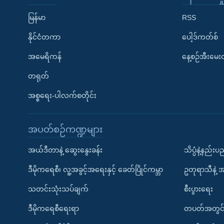
မြန်မာ
RSS
နိုင်ငံတကာ
ပေါ့ဒ်ကတ်စ်
အမေရိကန်
နေ့စဉ်အီးမေ
တရုတ်
အစ္စရေး-ပါလက်စတိုင်း
အပတ်စဉ်ကဏ္ဍများ
အယ်ဒီတာနဲ့ ဆွေးနွေးခန်း
သိပ္ပံနဲ့နည်း
ဒီမိုကရေစီ၊ လူ့အခွင့်အရေးနှင့် ခေတ်ပြိုင်ကမ္ဘာ
ဥတုရာသီနဲ့ 
သတင်းသုံးသပ်ချက်
စီးပွားရေး
ဒီမိုကရေစီရေးရာ
တပတ်အတွင်