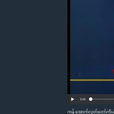
သုတပဒေသာ အင်္ဂလိပ်စာ
အ
ညွန်း
စာမျက်နှာ
သို့
ကျော်
ကြည့်
ရန်
ရှာဖွေ
ရန်
နေရာ
သို့
ကျော်
ရန်
0:00
ကန် အောက်လွှတ်တော်ကိုယ