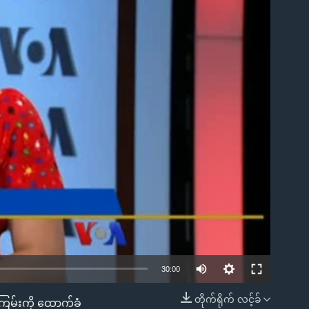
ble
30:00
တိုက်ရိုက် လင့်ခ်
ြမ်းကို ထောက်ခံ
EMBED