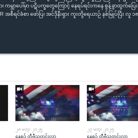
၊ ကမ္ဘာပေါ်မှာ ပဋိပက္ခတွေကြောင့် နေရပ်ရင်းကနေ စွန့်ခွာထွက်ပ
 အစီရင်ခံစာ ဖော်ပြ၊ အင်ဒိုနီးရှား ကူးတို့ရေယာဉ် နစ်မြုပ်ပြီး လူ ၁
၂၈ မတ္၊ ၂၀၂၅
၂၇ မတ္၊ ၂၀၂၅
နေ့စဉ် တီဗွီသတင်းလွှာ
နေ့စဉ် တီဗွီသတင်းလွှာ