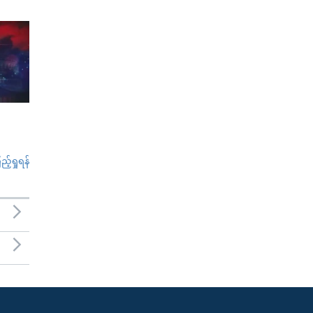
်ရှုရန်