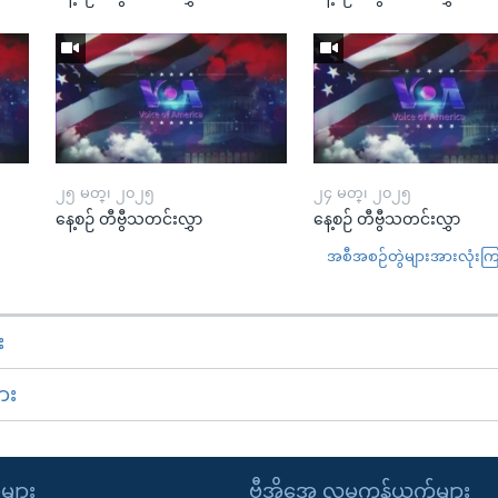
၂၅ မတ္၊ ၂၀၂၅
၂၄ မတ္၊ ၂၀၂၅
နေ့စဉ် တီဗွီသတင်းလွှာ
နေ့စဉ် တီဗွီသတင်းလွှာ
အစီအစဉ်တွဲများအားလုံးကြည့
း
ား
ုများ
ဗွီအိုအေ လူမှုကွန်ယက်များ