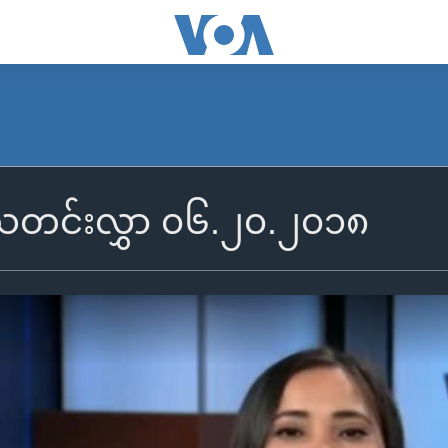
ွီသတင်းလွှာ ၀၆.၂၀.၂၀၁၈