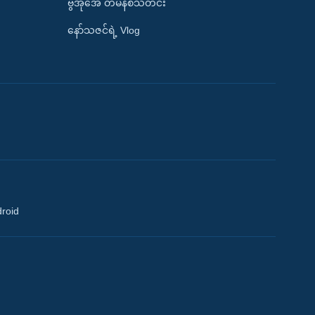
ဗွီအိုအေ တမိနစ်သတင်း
နော်သဇင်ရဲ့ Vlog
droid