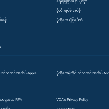
ရေမြေခြားမှ ရုပ်ပုံလွှာ
ပိုလီဂရပ်ဖ်.အင်ဖို
်းခန်း
ဗွီအိုအေ ပုံပြရုပ်သံ
း
ိုင်းလ်သတင်းအက်ပ်-Apple
ဗွီအိုအေမိုဘိုင်းလ်သတင်းအက်ပ်-An
 အာရှအသံ RFA
VOA's Privacy Policy