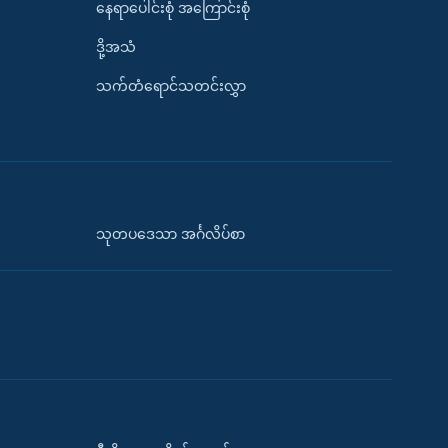
နေရာပေါင်းစုံ အကြောင်းစုံ
ဒို့အသံ
သက်တံရောင်သတင်းလွှာ
သုတပဒေသာ အင်္ဂလိပ်စာ