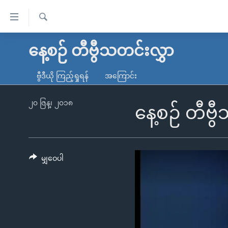
သုံး
ရ
ရှာဖွေ
လွယ်ကူ
မူလစာမျက်နှာ
နေ့စဉ် တီဗွီသတင်းလွှာ
ရ
စေ
မြန်မာ
လာ
ဗွီဒီယို ကြည့်ရှုရန်
အကြောင်း
သည့်
ဒ်
ကမ္ဘာ့သတင်းများ
Link
ဗွီဒီယို
နိုင်ငံတကာ
၂၀ ဇြန္၊ ၂၀၁၈
နေ့စဉ် တီဗ
များ
သတင်းလွတ်လပ်ခွင့်
အမေရိကန်
ပင်မ
ရပ်ဝန်းတခု လမ်းတခု အလွန်
တရုတ်
အကြောင်းအရာ
အင်္ဂလိပ်စာလေ့လာမယ်
အစ္စရေး-ပါလက်စတိုင်း
မျှဝေပါ
သို့
အပတ်စဉ်ကဏ္ဍများ
အမေရိကန်သုံးအီဒီယံ
ကျော်
ကြည့်
ရေဒီယိုနှင့်ရုပ်သံ အချက်အလက်များ
မကြေးမုံရဲ့ အင်္ဂလိပ်စာ
ရေဒီယို
ရန်
ရေဒီယို/တီဗွီအစီအစဉ်
ရုပ်ရှင်ထဲက အင်္ဂလိပ်စာ
တီဗွီ
ပင်မ