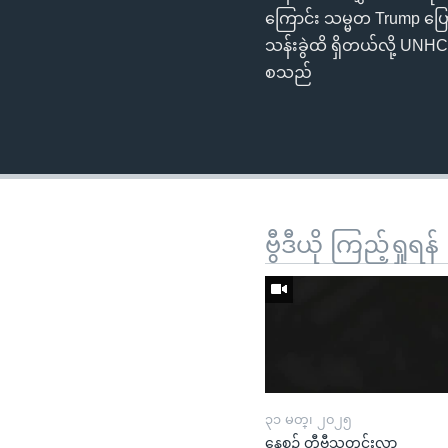
ကြောင်း သမ္မတ Trump ပြော
သန်းခွဲထိ ရှိတယ်လို့ UNHCR
စသည်
ဗွီဒီယို ကြည့်ရှုရန်
၃၁ မတ္၊ ၂၀၂၅
နေ့စဉ် တီဗွီသတင်းလွှာ