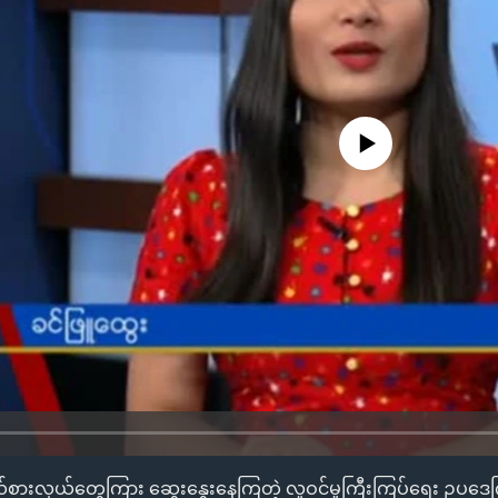
No media source currently availa
်စားလှယ်တွေကြား ဆွေးနွေးနေကြတဲ့ လူဝင်မှုကြီးကြပ်ရေး ဥပဒေက