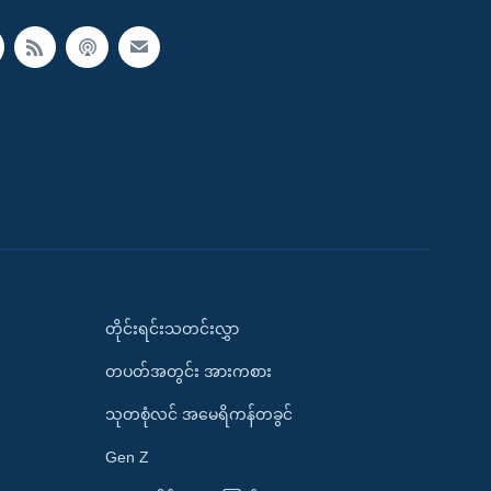
တိုင်းရင်းသတင်းလွှာ
တပတ်အတွင်း အားကစား
သုတစုံလင် အမေရိကန်တခွင်
Gen Z