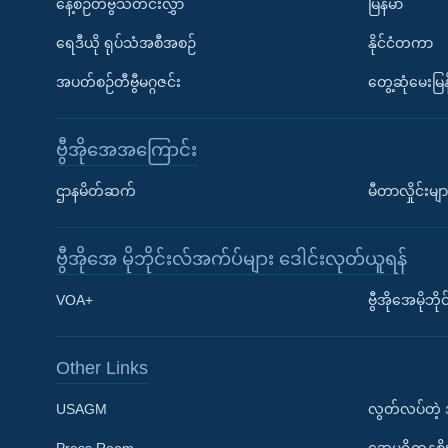
နေ့စဉ်တီဗွီသတင်းလွှာ
မြန်မာ
ရေဒီယို ရုပ်သံအစီအစဉ်
နိုင်ငံတကာ
အပတ်စဉ်တီဗွီမဂ္ဂဇင်း
တွေ့ဆုံမေးမြန
ဗွီအိုအေအကြောင်း
ဌာနမိတ်ဆက်
မီတာလှိုင်းမျာ
ဗွီအိုအေ မိုဘိုင်းလ်အက်ပ်များ ဒေါင်းလုတ်ယူရန်
Learning English
VOA+
ဗွီအိုအေမိုဘ
ဗွီအိုအေ လူမှုကွန်ယက်များ
Other Links
USAGM
လွတ်လပ်တဲ့