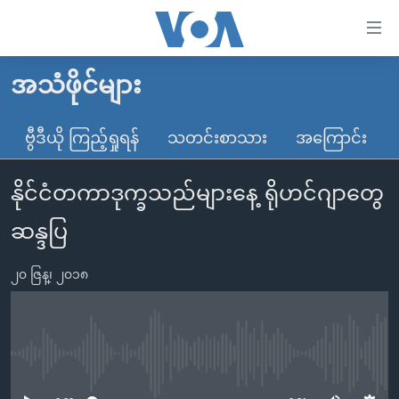
သုံး
ရ
လွယ်ကူ
အသံဖိုင်များ
မူလစာမျက်နှာ
စေ
မြန်မာ
ဗွီဒီယို ကြည့်ရှုရန်
သတင်းစာသား
အကြောင်း
သည့်
ကမ္ဘာ့သတင်းများ
Link
နိုင်ငံတကာဒုက္ခသည်များနေ့ ရိုဟင်ဂျာတွေ
ဗွီဒီယို
နိုင်ငံတကာ
များ
သတင်းလွတ်လပ်ခွင့်
အမေရိကန်
ဆန္ဒပြ
ပင်မ
ရပ်ဝန်းတခု လမ်းတခု အလွန်
တရုတ်
အကြောင်းအရာ
၂၀ ဇြန္၊ ၂၀၁၈
သို့
အင်္ဂလိပ်စာလေ့လာမယ်
အစ္စရေး-ပါလက်စတိုင်း
ကျော်
အပတ်စဉ်ကဏ္ဍများ
အမေရိကန်သုံးအီဒီယံ
ကြည့်
ရေဒီယိုနှင့်ရုပ်သံ အချက်အလက်များ
မကြေးမုံရဲ့ အင်္ဂလိပ်စာ
ရေဒီယို
ရန်
No media source currently available
ပင်မ
ရေဒီယို/တီဗွီအစီအစဉ်
ရုပ်ရှင်ထဲက အင်္ဂလိပ်စာ
တီဗွီ