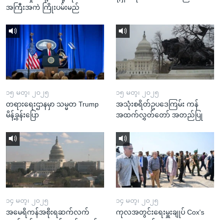
အကြီးအကဲ ကြိုးပမ်းမည်
၁၅ မတ္၊ ၂၀၂၅
၁၅ မတ္၊ ၂၀၂၅
တရားရေးဌာနမှာ သမ္မတ Trump
အသုံးစရိတ်ဥပဒေကြမ်း ကန်
မိန့်ခွန်းပြော
အထက်လွှတ်တော် အတည်ပြု
၁၄ မတ္၊ ၂၀၂၅
၁၄ မတ္၊ ၂၀၂၅
အမေရိကန်အစိုးရဆက်လက်
ကုလအတွင်းရေးမှူးချုပ် Cox's