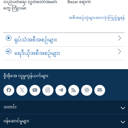
လည်ပတ်ရေး လွှတ်တော်အမတ်
Bazar ရောက်
တွေ ကြိုးပမ်း
အစီအစဉ်တွဲများအားလုံးကြည့်ရှုရန်
ရုပ်သံအစီအစဉ်များ
ရေဒီယိုအစီအစဉ်များ
ဗွီအိုအေ လူမှုကွန်ယက်များ
သတင်း
၀န်ဆောင်မှုများ