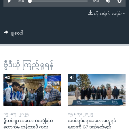
အ
0:00
0:31
သုတပဒေသာ အင်္ဂလိပ်စာ
ညွန်း
Learning English
တိုက်ရိုက် လင့်ခ်
စာမျက်နှာ
သို့
ဗွီအိုအေ လူမှုကွန်ယက်များ
ကျော်
မျှဝေပါ
ကြည့်
ရန်
ဘာသာစကားများ
ရှာဖွေ
ဗွီဒီယို ကြည့်ရှုရန်
ရန်
နေရာ
သို့
ကျော်
ရန်
၁၅ မတ္၊ ၂၀၂၅
၁၅ မတ္၊ ၂၀၂၅
ရိုဟင်ဂျာ အထောက်အပံ့ဖြတ်
အပစ်ရပ်ရေးသဘောမတူရင်
တောက်မှု ဟန့်တားဖို့ ကုလ
ရုရှားကို G7 ဒဏ်ခတ်မည်