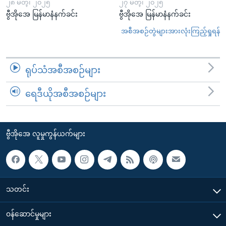
၂၈ မတ္၊ ၂၀၂၅
၂၇ မတ္၊ ၂၀၂၅
ဗွီအိုအေ မြန်မာနံနက်ခင်း
ဗွီအိုအေ မြန်မာနံနက်ခင်း
အစီအစဉ်တွဲများအားလုံးကြည့်ရှုရန်
ရုပ်သံအစီအစဉ်များ
ရေဒီယိုအစီအစဉ်များ
ဗွီအိုအေ လူမှုကွန်ယက်များ
သတင်း
၀န်ဆောင်မှုများ