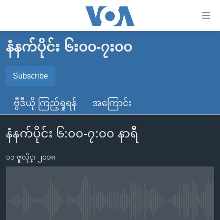
သုံး
ရ
လွယ်ကူ
နံနက်ပိုင်း ၆း၀၀-၇း၀၀
မူလစာမျက်နှာ
စေ
မြန်မာ
Subscribe
သည့်
SUBSCRIBE
ကမ္ဘာ့သတင်းများ
Link
ဗွီဒီယို ကြည့်ရှုရန်
အကြောင်း
ဗွီဒီယို
နိုင်ငံတကာ
များ
Spotify
သတင်းလွတ်လပ်ခွင့်
အမေရိကန်
ပင်မ
နံနက်ပိုင်း ၆:၀၀-၇:၀၀ နာရီ
ရပ်ဝန်းတခု လမ်းတခု အလွန်
တရုတ်
အကြောင်းအရာ
ရယူရန်
သို့
၁၁ ဇူလိုင္၊ ၂၀၁၈
အင်္ဂလိပ်စာလေ့လာမယ်
အစ္စရေး-ပါလက်စတိုင်း
ကျော်
အပတ်စဉ်ကဏ္ဍများ
အမေရိကန်သုံးအီဒီယံ
ကြည့်
ရေဒီယိုနှင့်ရုပ်သံ အချက်အလက်များ
မကြေးမုံရဲ့ အင်္ဂလိပ်စာ
ရေဒီယို
ရန်
No media source currently available
ပင်မ
ရေဒီယို/တီဗွီအစီအစဉ်
ရုပ်ရှင်ထဲက အင်္ဂလိပ်စာ
တီဗွီ