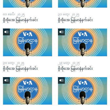
၀၁ ဧၿပီ၊ ၂၀၂၅
၃၁ မတ္၊ ၂၀၂၅
ဗွီအိုအေ မြန်မာနံနက်ခင်း
ဗွီအိုအေ မြန်မာနံနက်ခင်း
၃၀ မတ္၊ ၂၀၂၅
၂၉ မတ္၊ ၂၀၂၅
ဗွီအိုအေ မြန်မာနံနက်ခင်း
ဗွီအိုအေ မြန်မာနံနက်ခင်း