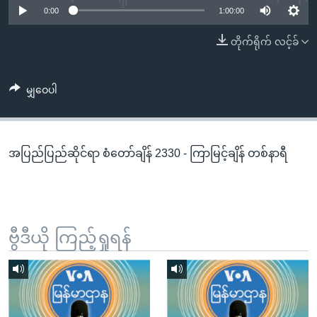
အ
0:00
1:00:00
သုတပဒေသာ အင်္ဂလိပ်စာ
ညွန်း
Learning English
တိုက်ရိုက် လင့်ခ်
စာမျက်နှာ
သို့
ဗွီအိုအေ လူမှုကွန်ယက်များ
ကျော်
မျှဝေပါ
ကြည့်
ရန်
ဘာသာစကားများ
ရှာဖွေ
အပြည်ပြည်ဆိုင်ရာ စံတော်ချိန် 2330 - ကြာမြင့်ချိန် တစ်နာရီ
ရန်
နေရာ
သို့
ကျော်
ရန်
ဗွီဒီယို ကြည့်ရှုရန်