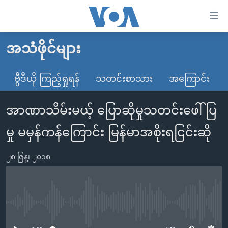
သုံး
ရ
လွယ်ကူ
အသံဖိုင်များ
မူလစာမျက်နှာ
စေ
မြန်မာ
ဗွီဒီယို ကြည့်ရှုရန်
သတင်းစာသား
အကြောင်း
သည့်
ကမ္ဘာ့သတင်းများ
Link
အာဏာသိမ်းမယ့် ပြောဆိုမှုသတင်းဖေါ်ပြ
ဗွီဒီယို
နိုင်ငံတကာ
များ
သတင်းလွတ်လပ်ခွင့်
အမေရိကန်
မှု မမှန်ကန်ကြောင်း မြန်မာအစိုးရငြင်းဆို
ပင်မ
ရပ်ဝန်းတခု လမ်းတခု အလွန်
တရုတ်
အကြောင်းအရာ
၂၈ ဇြန္၊ ၂၀၁၈
သို့
အင်္ဂလိပ်စာလေ့လာမယ်
အစ္စရေး-ပါလက်စတိုင်း
ကျော်
အပတ်စဉ်ကဏ္ဍများ
အမေရိကန်သုံးအီဒီယံ
ကြည့်
ရေဒီယိုနှင့်ရုပ်သံ အချက်အလက်များ
မကြေးမုံရဲ့ အင်္ဂလိပ်စာ
ရေဒီယို
ရန်
No media source currently available
ပင်မ
ရေဒီယို/တီဗွီအစီအစဉ်
ရုပ်ရှင်ထဲက အင်္ဂလိပ်စာ
တီဗွီ