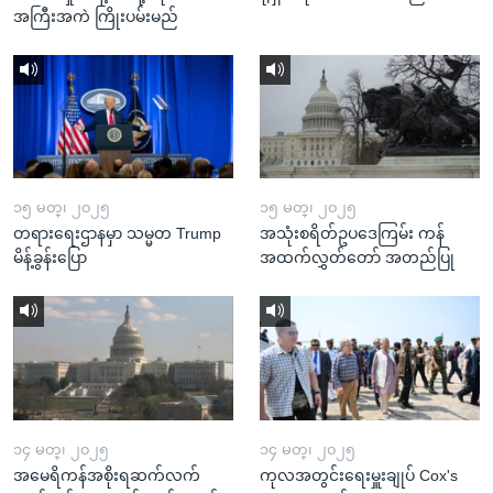
အကြီးအကဲ ကြိုးပမ်းမည်
၁၅ မတ္၊ ၂၀၂၅
၁၅ မတ္၊ ၂၀၂၅
တရားရေးဌာနမှာ သမ္မတ Trump
အသုံးစရိတ်ဥပဒေကြမ်း ကန်
မိန့်ခွန်းပြော
အထက်လွှတ်တော် အတည်ပြု
၁၄ မတ္၊ ၂၀၂၅
၁၄ မတ္၊ ၂၀၂၅
အမေရိကန်အစိုးရဆက်လက်
ကုလအတွင်းရေးမှူးချုပ် Cox's