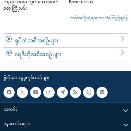
လည်ပတ်ရေး လွှတ်တော်အမတ်
Bazar ရောက်
တွေ ကြိုးပမ်း
အစီအစဉ်တွဲများအားလုံးကြည့်ရှုရန်
ရုပ်သံအစီအစဉ်များ
ရေဒီယိုအစီအစဉ်များ
ဗွီအိုအေ လူမှုကွန်ယက်များ
သတင်း
၀န်ဆောင်မှုများ