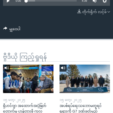
အ
0:00
4:39
သုတပဒေသာ အင်္ဂလိပ်စာ
ညွန်း
Learning English
တိုက်ရိုက် လင့်ခ်
စာမျက်နှာ
သို့
ဗွီအိုအေ လူမှုကွန်ယက်များ
ကျော်
မျှဝေပါ
ကြည့်
ရန်
ဘာသာစကားများ
ရှာဖွေ
ဗွီဒီယို ကြည့်ရှုရန်
ရန်
နေရာ
သို့
ကျော်
ရန်
၁၅ မတ္၊ ၂၀၂၅
၁၅ မတ္၊ ၂၀၂၅
ရိုဟင်ဂျာ အထောက်အပံ့ဖြတ်
အပစ်ရပ်ရေးသဘောမတူရင်
တောက်မှု ဟန့်တားဖို့ ကုလ
ရုရှားကို G7 ဒဏ်ခတ်မည်