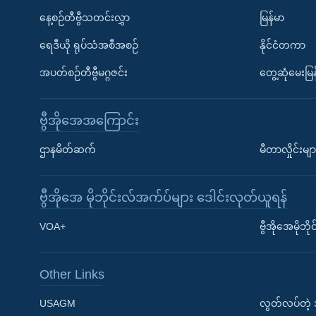
နေ့စဉ်တီဗွီသတင်းလွှာ
မြန်မာ
ရေဒီယို ရုပ်သံအစီအစဉ်
နိုင်ငံတကာ
အပတ်စဉ်တီဗွီမဂ္ဂဇင်း
တွေ့ဆုံမေးမြန
ဗွီအိုအေအကြောင်း
ဌာနမိတ်ဆက်
မီတာလှိုင်းမျာ
ဗွီအိုအေ မိုဘိုင်းလ်အက်ပ်များ ဒေါင်းလုတ်ယူရန်
Learning English
VOA+
ဗွီအိုအေမိုဘ
ဗွီအိုအေ လူမှုကွန်ယက်များ
Other Links
USAGM
လွတ်လပ်တဲ့