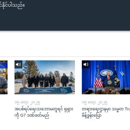
်နိုင်ပါသည်။
၁၅ မတ္၊ ၂၀၂၅
၁၅ မတ္၊ ၂၀၂၅
အပစ်ရပ်ရေးသဘောမတူရင် ရုရှား
တရားရေးဌာနမှာ သမ္မတ T
ကို G7 ဒဏ်ခတ်မည်
မိန့်ခွန်းပြော