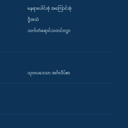
နေရာပေါင်းစုံ အကြောင်းစုံ
ဒို့အသံ
သက်တံရောင်သတင်းလွှာ
သုတပဒေသာ အင်္ဂလိပ်စာ