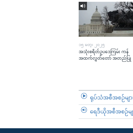
၁၅ မတ္၊ ၂၀၂၅
အသုံးစရိတ်ဥပဒေကြမ်း ကန်
အထက်လွှတ်တော် အတည်ပြု
ရုပ်သံအစီအစဉ်မျာ
ရေဒီယိုအစီအစဉ်မျ