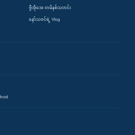
ဗွီအိုအေ တမိနစ်သတင်း
နော်သဇင်ရဲ့ Vlog
droid