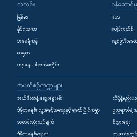
သတင်း
၀န်ဆောင်မှ
မြန်မာ
RSS
နိုင်ငံတကာ
ပေါ့ဒ်ကတ်စ်
အမေရိကန်
နေ့စဉ်အီးမေ
တရုတ်
အစ္စရေး-ပါလက်စတိုင်း
အပတ်စဉ်ကဏ္ဍများ
အယ်ဒီတာနဲ့ ဆွေးနွေးခန်း
သိပ္ပံနဲ့နည်း
ဒီမိုကရေစီ၊ လူ့အခွင့်အရေးနှင့် ခေတ်ပြိုင်ကမ္ဘာ
ဥတုရာသီနဲ့ 
သတင်းသုံးသပ်ချက်
စီးပွားရေး
ဒီမိုကရေစီရေးရာ
တပတ်အတွင်