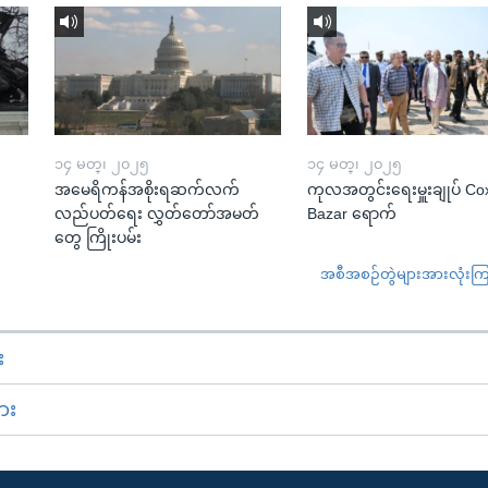
၁၄ မတ္၊ ၂၀၂၅
၁၄ မတ္၊ ၂၀၂၅
အမေရိကန်အစိုးရဆက်လက်
ကုလအတွင်းရေးမှူးချုပ် Co
လည်ပတ်ရေး လွှတ်တော်အမတ်
Bazar ရောက်
တွေ ကြိုးပမ်း
အစီအစဉ်တွဲများအားလုံးကြည့
း
ား