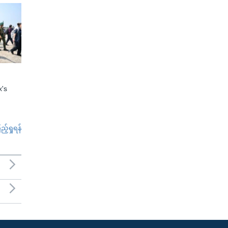
x's
်ရှုရန်