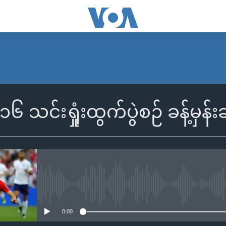
၆ သင်းရှုံးထွက်ပွဲစဉ် ခန့်မှန်း
No media source currently availa
0:00