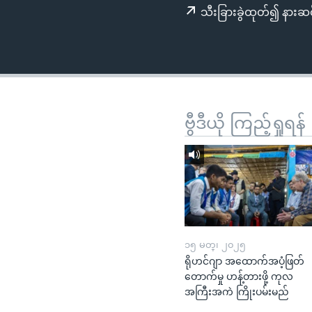
သုတပဒေသာ အင်္ဂလိပ်စာ
အ
သီးခြားခွဲထုတ်၍ နားဆင
ညွန်း
စာမျက်နှာ
သို့
ကျော်
ကြည့်
ရန်
ဗွီဒီယို ကြည့်ရှုရန်
ရှာဖွေ
ရန်
နေရာ
သို့
ကျော်
ရန်
၁၅ မတ္၊ ၂၀၂၅
ရိုဟင်ဂျာ အထောက်အပံ့ဖြတ်
တောက်မှု ဟန့်တားဖို့ ကုလ
အကြီးအကဲ ကြိုးပမ်းမည်