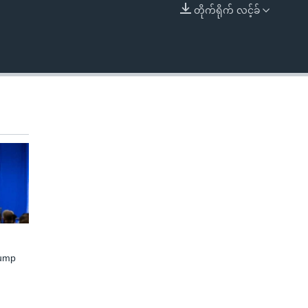
တိုက်ရိုက် လင့်ခ်
EMBED
rump