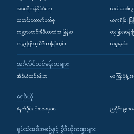
အမေရိကန်နိုင်ငံရေး
လယ်ယာစီးပွ
သတင်းထောက်မှတ်စု
ယူကရိန်း၊ မြန
ကမ္ဘာ့သတင်းမီဒီယာထဲက မြန်မာ
ထူးခြားဆန်း
ကမ္ဘာ့ မြန်မာ့ မီဒီယာမြင်ကွင်း
လူမှုရှုခင်း
အင်္ဂလိပ်သင်ခန်းစာများ
အီဒီယံသင်ခန်းစာ
မကြေးမုံရဲ့အင
ရေဒီယို
နံနက်ပိုင်း ၆း၀၀-ရး၀၀
ညပိုင်း ၉း၀
ရုပ်သံအစီအစဉ်နှင့် ဗွီဒီယိုကဏ္ဍများ