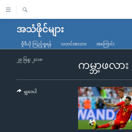
သုံး
ရ
ရှာဖွေ
လွယ်ကူ
မူလစာမျက်နှာ
အသံဖိုင်များ
ရ
စေ
မြန်မာ
လာ
ဗွီဒီယို ကြည့်ရှုရန်
သတင်းစာသား
အကြောင်း
သည့်
ဒ်
ကမ္ဘာ့သတင်းများ
Link
ဗွီဒီယို
နိုင်ငံတကာ
၂၉ ဇြန္၊ ၂၀၁၈
ကမ္ဘာ့ဖလား ၁
များ
သတင်းလွတ်လပ်ခွင့်
အမေရိကန်
ပင်မ
ရပ်ဝန်းတခု လမ်းတခု အလွန်
တရုတ်
အကြောင်းအရာ
အင်္ဂလိပ်စာလေ့လာမယ်
အစ္စရေး-ပါလက်စတိုင်း
မျှဝေပါ
သို့
အပတ်စဉ်ကဏ္ဍများ
အမေရိကန်သုံးအီဒီယံ
ကျော်
ကြည့်
ရေဒီယိုနှင့်ရုပ်သံ အချက်အလက်များ
မကြေးမုံရဲ့ အင်္ဂလိပ်စာ
ရေဒီယို
ရန်
ရေဒီယို/တီဗွီအစီအစဉ်
ရုပ်ရှင်ထဲက အင်္ဂလိပ်စာ
တီဗွီ
ပင်မ