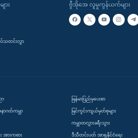
ုများ
ဗွီအိုအေ လူမှုကွန်ယက်များ
းလ်သတင်းလွှာ
ပညာ
မြန်မာပြည်မှပေးစာ
အနာဂတ်ကမ္ဘာ
မြင်ကွင်းကျယ်မှတ်စုများ
ကမ္ဘာတလွှားခရီးသွား
း အားကစား
ဒီသီတင်းပတ် အာရှနိုင်ငံရေး