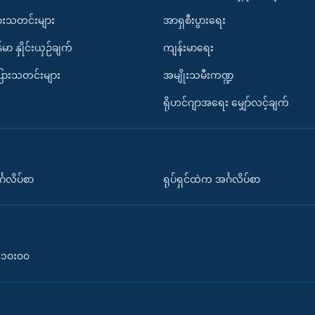
ားသတင်းများ
အာရှစီးပွားရေး
်မာ နှိုင်းယှဉ်ချက်
ကျန်းမာရေး
ပြားသတင်းများ
အမျိုးသမီးကဏ္ဍ
ရိုဟင်ဂျာအရေး မျှော်လင့်ချက်
်္ဂလိပ်စာ
ရုပ်ရှင်ထဲက အင်္ဂလိပ်စာ
၀-၁၀း၀၀