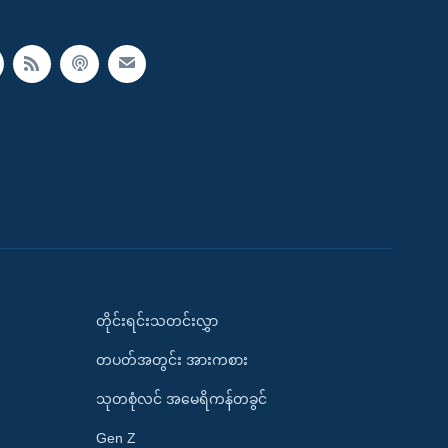
တိုင်းရင်းသတင်းလွှာ
တပတ်အတွင်း အားကစား
သုတစုံလင် အမေရိကန်တခွင်
Gen Z