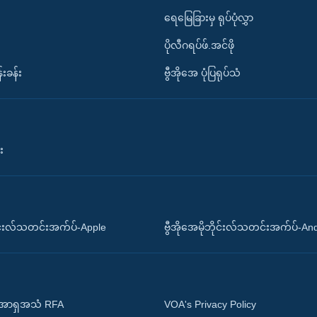
ရေမြေခြားမှ ရုပ်ပုံလွှာ
ပိုလီဂရပ်ဖ်.အင်ဖို
်းခန်း
ဗွီအိုအေ ပုံပြရုပ်သံ
း
ိုင်းလ်သတင်းအက်ပ်-Apple
ဗွီအိုအေမိုဘိုင်းလ်သတင်းအက်ပ်-An
 အာရှအသံ RFA
VOA's Privacy Policy