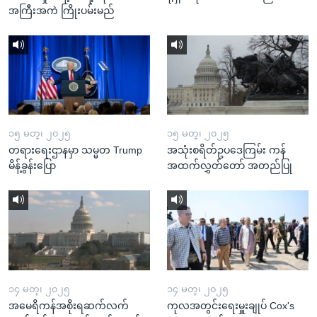
အကြီးအကဲ ကြိုးပမ်းမည်
၁၅ မတ္၊ ၂၀၂၅
၁၅ မတ္၊ ၂၀၂၅
တရားရေးဌာနမှာ သမ္မတ Trump
အသုံးစရိတ်ဥပဒေကြမ်း ကန်
မိန့်ခွန်းပြော
အထက်လွှတ်တော် အတည်ပြု
၁၄ မတ္၊ ၂၀၂၅
၁၄ မတ္၊ ၂၀၂၅
အမေရိကန်အစိုးရဆက်လက်
ကုလအတွင်းရေးမှူးချုပ် Cox's