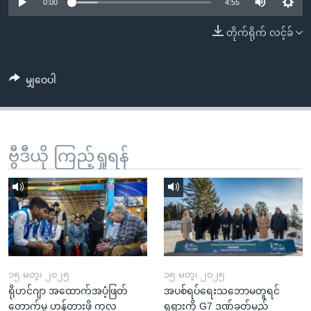
အ
0:00
4:55
သုတပဒေသာ အင်္ဂလိပ်စာ
ညွန်း
Learning English
တိုက်ရိုက် လင့်ခ်
စာမျက်နှာ
သို့
ဗွီအိုအေ လူမှုကွန်ယက်များ
ကျော်
မျှဝေပါ
ကြည့်
ရန်
ဘာသာစကားများ
ရှာဖွေ
ဗွီဒီယို ကြည့်ရှုရန်
ရန်
နေရာ
သို့
ကျော်
ရန်
၁၅ မတ္၊ ၂၀၂၅
၁၅ မတ္၊ ၂၀၂၅
ရိုဟင်ဂျာ အထောက်အပံ့ဖြတ်
အပစ်ရပ်ရေးသဘောမတူရင်
တောက်မှု ဟန့်တားဖို့ ကုလ
ရုရှားကို G7 ဒဏ်ခတ်မည်