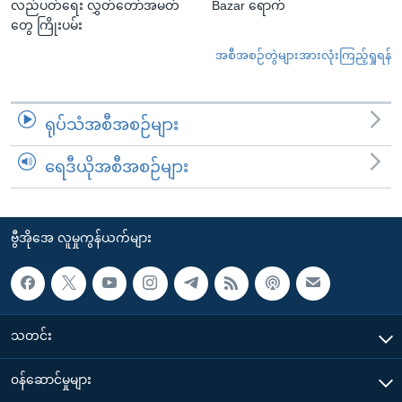
လည်ပတ်ရေး လွှတ်တော်အမတ်
Bazar ရောက်
တွေ ကြိုးပမ်း
အစီအစဉ်တွဲများအားလုံးကြည့်ရှုရန်
ရုပ်သံအစီအစဉ်များ
ရေဒီယိုအစီအစဉ်များ
ဗွီအိုအေ လူမှုကွန်ယက်များ
သတင်း
၀န်ဆောင်မှုများ