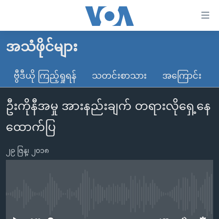
သုံး
ရ
လွယ်ကူ
အသံဖိုင်များ
မူလစာမျက်နှာ
စေ
မြန်မာ
ဗွီဒီယို ကြည့်ရှုရန်
သတင်းစာသား
အကြောင်း
သည့်
ကမ္ဘာ့သတင်းများ
Link
ဦးကိုနီအမှု အားနည်းချက် တရားလိုရှေ့နေ
ဗွီဒီယို
နိုင်ငံတကာ
များ
သတင်းလွတ်လပ်ခွင့်
အမေရိကန်
ထောက်ပြ
ပင်မ
ရပ်ဝန်းတခု လမ်းတခု အလွန်
တရုတ်
အကြောင်းအရာ
၂၉ ဇြန္၊ ၂၀၁၈
သို့
အင်္ဂလိပ်စာလေ့လာမယ်
အစ္စရေး-ပါလက်စတိုင်း
ကျော်
အပတ်စဉ်ကဏ္ဍများ
အမေရိကန်သုံးအီဒီယံ
ကြည့်
ရေဒီယိုနှင့်ရုပ်သံ အချက်အလက်များ
မကြေးမုံရဲ့ အင်္ဂလိပ်စာ
ရေဒီယို
ရန်
No media source currently available
ပင်မ
ရေဒီယို/တီဗွီအစီအစဉ်
ရုပ်ရှင်ထဲက အင်္ဂလိပ်စာ
တီဗွီ