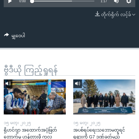
အ
0:00
1:17
သုတပဒေသာ အင်္ဂလိပ်စာ
ညွန်း
Learning English
တိုက်ရိုက် လင့်ခ်
စာမျက်နှာ
သို့
ဗွီအိုအေ လူမှုကွန်ယက်များ
ကျော်
မျှဝေပါ
ကြည့်
ရန်
ဘာသာစကားများ
ရှာဖွေ
ဗွီဒီယို ကြည့်ရှုရန်
ရန်
နေရာ
သို့
ကျော်
ရန်
၁၅ မတ္၊ ၂၀၂၅
၁၅ မတ္၊ ၂၀၂၅
ရိုဟင်ဂျာ အထောက်အပံ့ဖြတ်
အပစ်ရပ်ရေးသဘောမတူရင်
တောက်မှု ဟန့်တားဖို့ ကုလ
ရုရှားကို G7 ဒဏ်ခတ်မည်