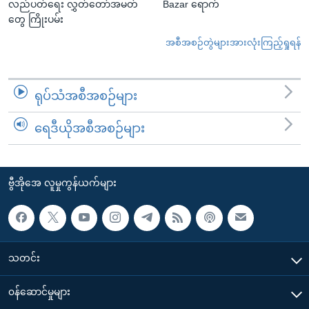
လည်ပတ်ရေး လွှတ်တော်အမတ်
Bazar ရောက်
တွေ ကြိုးပမ်း
အစီအစဉ်တွဲများအားလုံးကြည့်ရှုရန်
ရုပ်သံအစီအစဉ်များ
ရေဒီယိုအစီအစဉ်များ
ဗွီအိုအေ လူမှုကွန်ယက်များ
သတင်း
၀န်ဆောင်မှုများ