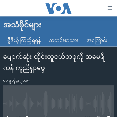
သုံး
ရ
လွယ်ကူ
အသံဖိုင်များ
မူလစာမျက်နှာ
စေ
မြန်မာ
ဗွီဒီယို ကြည့်ရှုရန်
သတင်းစာသား
အကြောင်း
သည့်
ကမ္ဘာ့သတင်းများ
Link
ပျောက်ဆုံး ထိုင်းလူငယ်တစုကို အမေရိ
ဗွီဒီယို
နိုင်ငံတကာ
များ
သတင်းလွတ်လပ်ခွင့်
အမေရိကန်
ကန် ကူညီရှာဖွေ
ပင်မ
ရပ်ဝန်းတခု လမ်းတခု အလွန်
တရုတ်
အကြောင်းအရာ
၀၁ ဇူလိုင္၊ ၂၀၁၈
သို့
အင်္ဂလိပ်စာလေ့လာမယ်
အစ္စရေး-ပါလက်စတိုင်း
ကျော်
အပတ်စဉ်ကဏ္ဍများ
အမေရိကန်သုံးအီဒီယံ
ကြည့်
ရေဒီယိုနှင့်ရုပ်သံ အချက်အလက်များ
မကြေးမုံရဲ့ အင်္ဂလိပ်စာ
ရေဒီယို
ရန်
No media source currently available
ပင်မ
ရေဒီယို/တီဗွီအစီအစဉ်
ရုပ်ရှင်ထဲက အင်္ဂလိပ်စာ
တီဗွီ