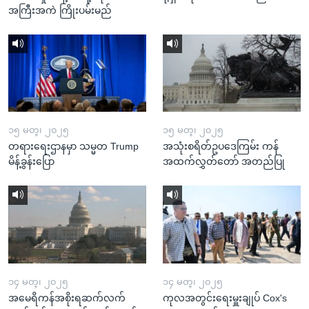
အကြီးအကဲ ကြိုးပမ်းမည်
၁၅ မတ္၊ ၂၀၂၅
၁၅ မတ္၊ ၂၀၂၅
တရားရေးဌာနမှာ သမ္မတ Trump
အသုံးစရိတ်ဥပဒေကြမ်း ကန်
မိန့်ခွန်းပြော
အထက်လွှတ်တော် အတည်ပြု
၁၄ မတ္၊ ၂၀၂၅
၁၄ မတ္၊ ၂၀၂၅
အမေရိကန်အစိုးရဆက်လက်
ကုလအတွင်းရေးမှူးချုပ် Cox's