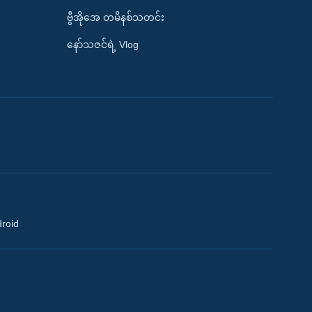
ဗွီအိုအေ တမိနစ်သတင်း
နော်သဇင်ရဲ့ Vlog
droid