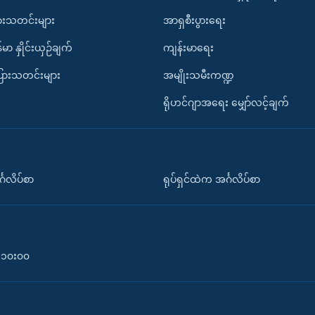
ားသတင်းများ
အာရှစီးပွားရေး
်မာ နှိုင်းယှဉ်ချက်
ကျန်းမာရေး
ပြားသတင်းများ
အမျိုးသမီးကဏ္ဍ
ရိုဟင်ဂျာအရေး မျှော်လင့်ချက်
်္ဂလိပ်စာ
ရုပ်ရှင်ထဲက အင်္ဂလိပ်စာ
၀-၁၀း၀၀