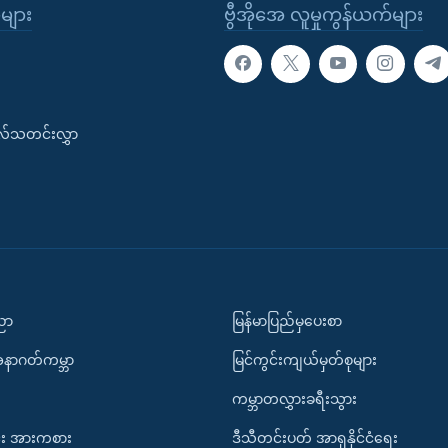
ုများ
ဗွီအိုအေ လူမှုကွန်ယက်များ
းလ်သတင်းလွှာ
ပညာ
မြန်မာပြည်မှပေးစာ
အနာဂတ်ကမ္ဘာ
မြင်ကွင်းကျယ်မှတ်စုများ
ကမ္ဘာတလွှားခရီးသွား
း အားကစား
ဒီသီတင်းပတ် အာရှနိုင်ငံရေး