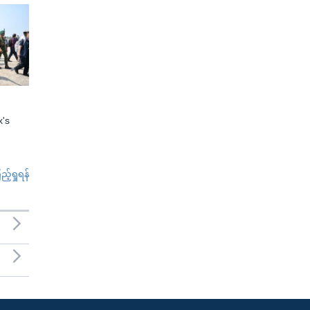
x's
်ရှုရန်