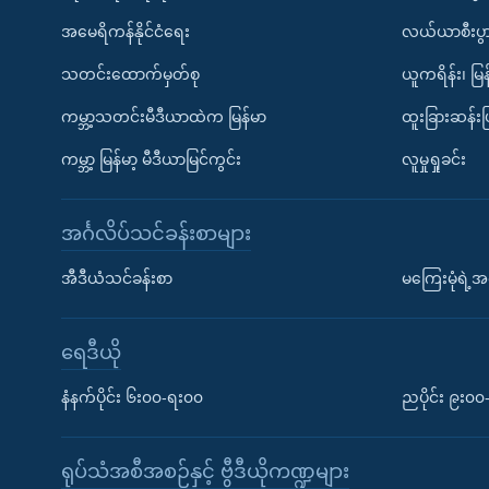
အမေရိကန်နိုင်ငံရေး
လယ်ယာစီးပွ
သတင်းထောက်မှတ်စု
ယူကရိန်း၊ မြန
ကမ္ဘာ့သတင်းမီဒီယာထဲက မြန်မာ
ထူးခြားဆန်း
ကမ္ဘာ့ မြန်မာ့ မီဒီယာမြင်ကွင်း
လူမှုရှုခင်း
အင်္ဂလိပ်သင်ခန်းစာများ
အီဒီယံသင်ခန်းစာ
မကြေးမုံရဲ့အင
ရေဒီယို
နံနက်ပိုင်း ၆း၀၀-ရး၀၀
ညပိုင်း ၉း၀
ရုပ်သံအစီအစဉ်နှင့် ဗွီဒီယိုကဏ္ဍများ