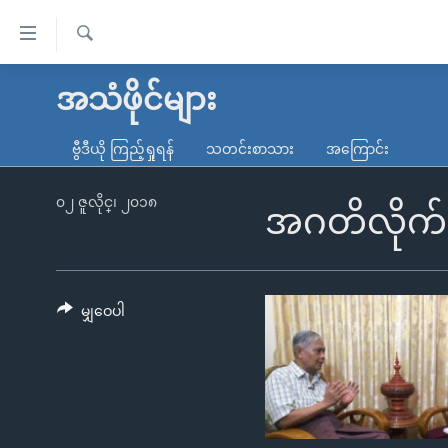
သုံး
ရ
ရှာဖွေ
လွယ်ကူ
မူလစာမျက်နှာ
အသံဖိုင်များ
ရ
စေ
မြန်မာ
လာ
ဗွီဒီယို ကြည့်ရှုရန်
သတင်းစာသား
အကြောင်း
သည့်
ဒ်
ကမ္ဘာ့သတင်းများ
Link
ဗွီဒီယို
နိုင်ငံတကာ
၀၂ ဇူလိုင္၊ ၂၀၁၈
အဂတိလိုက်စ
များ
သတင်းလွတ်လပ်ခွင့်
အမေရိကန်
ပင်မ
ရပ်ဝန်းတခု လမ်းတခု အလွန်
တရုတ်
အကြောင်းအရာ
အင်္ဂလိပ်စာလေ့လာမယ်
အစ္စရေး-ပါလက်စတိုင်း
မျှဝေပါ
သို့
အပတ်စဉ်ကဏ္ဍများ
အမေရိကန်သုံးအီဒီယံ
ကျော်
ကြည့်
ရေဒီယိုနှင့်ရုပ်သံ အချက်အလက်များ
မကြေးမုံရဲ့ အင်္ဂလိပ်စာ
ရေဒီယို
ရန်
ရေဒီယို/တီဗွီအစီအစဉ်
ရုပ်ရှင်ထဲက အင်္ဂလိပ်စာ
တီဗွီ
ပင်မ