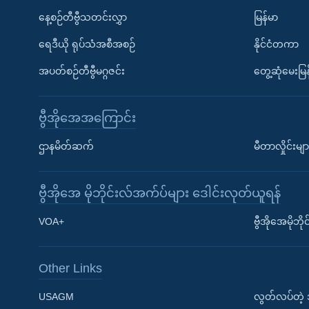
နေ့စဉ်တီဗွီသတင်းလွှာ
မြန်မာ
ရေဒီယို ရုပ်သံအစီအစဉ်
နိုင်ငံတကာ
အပတ်စဉ်တီဗွီမဂ္ဂဇင်း
တွေ့ဆုံမေးမြန
ဗွီအိုအေအကြောင်း
ဌာနမိတ်ဆက်
မီတာလှိုင်းမျာ
ဗွီအိုအေ မိုဘိုင်းလ်အက်ပ်များ ဒေါင်းလုတ်ယူရန်
Learning English
VOA+
ဗွီအိုအေမိုဘ
ဗွီအိုအေ လူမှုကွန်ယက်များ
Other Links
USAGM
လွတ်လပ်တဲ့