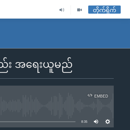
တိုက်ရိုက်
ိလည်း အရေးယူမည်
EMBED
ble
8:35