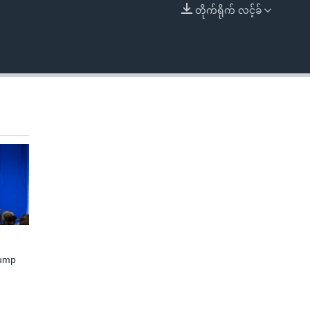
တိုက်ရိုက် လင့်ခ်
EMBED
rump