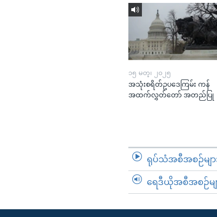
၁၅ မတ္၊ ၂၀၂၅
အသုံးစရိတ်ဥပဒေကြမ်း ကန်
အထက်လွှတ်တော် အတည်ပြု
ရုပ်သံအစီအစဉ်မျာ
ရေဒီယိုအစီအစဉ်မျ