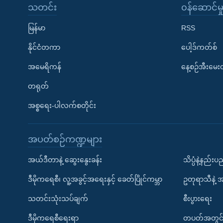
သတင်း
၀န်ဆောင်မှ
မြန်မာ
RSS
နိုင်ငံတကာ
ပေါ့ဒ်ကတ်စ်
အမေရိကန်
နေ့စဉ်အီးမေ
တရုတ်
အစ္စရေး-ပါလက်စတိုင်း
အပတ်စဉ်ကဏ္ဍများ
အယ်ဒီတာနဲ့ ဆွေးနွေးခန်း
သိပ္ပံနဲ့နည်း
ဒီမိုကရေစီ၊ လူ့အခွင့်အရေးနှင့် ခေတ်ပြိုင်ကမ္ဘာ
ဥတုရာသီနဲ့ 
သတင်းသုံးသပ်ချက်
စီးပွားရေး
ဒီမိုကရေစီရေးရာ
တပတ်အတွင်