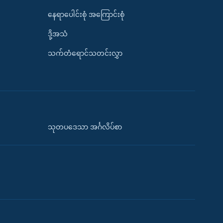
နေရာပေါင်းစုံ အကြောင်းစုံ
ဒို့အသံ
သက်တံရောင်သတင်းလွှာ
သုတပဒေသာ အင်္ဂလိပ်စာ