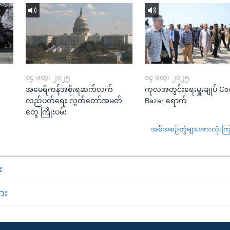
၁၄ မတ္၊ ၂၀၂၅
၁၄ မတ္၊ ၂၀၂၅
အမေရိကန်အစိုးရဆက်လက်
ကုလအတွင်းရေးမှူးချုပ် Co
လည်ပတ်ရေး လွှတ်တော်အမတ်
Bazar ရောက်
တွေ ကြိုးပမ်း
အစီအစဉ်တွဲများအားလုံးကြည့
း
ား