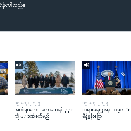
်နိုင်ပါသည်။
၁၅ မတ္၊ ၂၀၂၅
၁၅ မတ္၊ ၂၀၂၅
အပစ်ရပ်ရေးသဘောမတူရင် ရုရှား
တရားရေးဌာနမှာ သမ္မတ T
ကို G7 ဒဏ်ခတ်မည်
မိန့်ခွန်းပြော