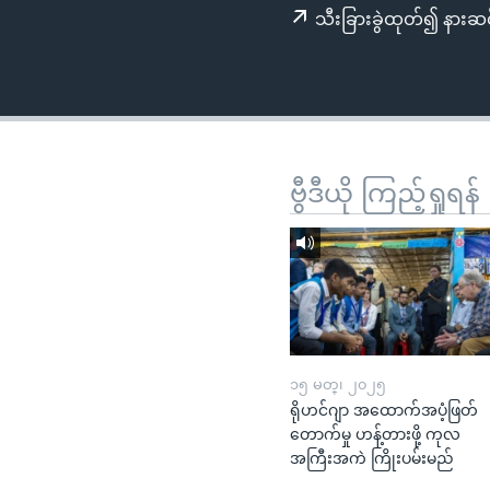
သုတပဒေသာ အင်္ဂလိပ်စာ
အ
သီးခြားခွဲထုတ်၍ နားဆင
ညွန်း
စာမျက်နှာ
သို့
ကျော်
ကြည့်
ရန်
ဗွီဒီယို ကြည့်ရှုရန်
ရှာဖွေ
ရန်
နေရာ
သို့
ကျော်
ရန်
၁၅ မတ္၊ ၂၀၂၅
ရိုဟင်ဂျာ အထောက်အပံ့ဖြတ်
တောက်မှု ဟန့်တားဖို့ ကုလ
အကြီးအကဲ ကြိုးပမ်းမည်