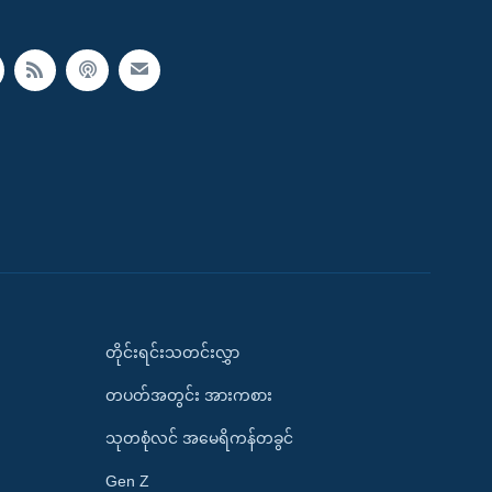
တိုင်းရင်းသတင်းလွှာ
တပတ်အတွင်း အားကစား
သုတစုံလင် အမေရိကန်တခွင်
Gen Z