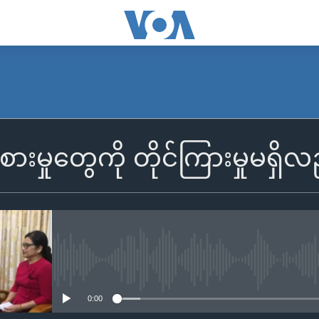
ားမှုတွေကို တိုင်ကြားမှုမရှ
No media source currently availa
0:00