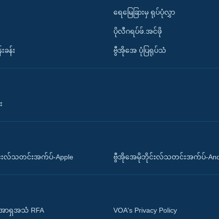
ရေမြေခြားမှ ရုပ်ပုံလွှာ
ပိုလီဂရပ်ဖ်.အင်ဖို
်းခန်း
ဗွီအိုအေ ပုံပြရုပ်သံ
း
ိုင်းလ်သတင်းအက်ပ်-Apple
ဗွီအိုအေမိုဘိုင်းလ်သတင်းအက်ပ်-An
 အာရှအသံ RFA
VOA's Privacy Policy