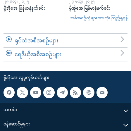
၂၈ မတ္၊ ၂၀၂၅
၂၇ မတ္၊ ၂၀၂၅
ဗွီအိုအေ မြန်မာနံနက်ခင်း
ဗွီအိုအေ မြန်မာနံနက်ခင်း
အစီအစဉ်တွဲများအားလုံးကြည့်ရှုရန်
ရုပ်သံအစီအစဉ်များ
ရေဒီယိုအစီအစဉ်များ
ဗွီအိုအေ လူမှုကွန်ယက်များ
သတင်း
၀န်ဆောင်မှုများ