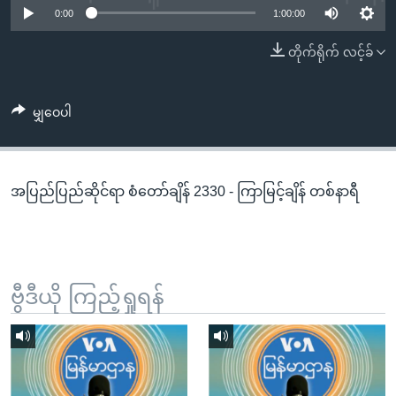
အ
0:00
1:00:00
သုတပဒေသာ အင်္ဂလိပ်စာ
ညွန်း
Learning English
တိုက်ရိုက် လင့်ခ်
စာမျက်နှာ
သို့
ဗွီအိုအေ လူမှုကွန်ယက်များ
ကျော်
မျှဝေပါ
ကြည့်
ရန်
ဘာသာစကားများ
ရှာဖွေ
အပြည်ပြည်ဆိုင်ရာ စံတော်ချိန် 2330 - ကြာမြင့်ချိန် တစ်နာရီ
ရန်
နေရာ
သို့
ကျော်
ရန်
ဗွီဒီယို ကြည့်ရှုရန်