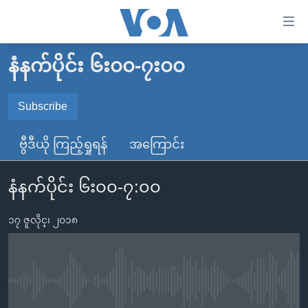
သုံး
ရ
လွယ်ကူ
နံနက်ပိုင်း ၆း၀၀-၇း၀၀
မူလစာမျက်နှာ
စေ
မြန်မာ
Subscribe
သည့်
SUBSCRIBE
ကမ္ဘာ့သတင်းများ
Link
ဗွီဒီယို ကြည့်ရှုရန်
အကြောင်း
ဗွီဒီယို
နိုင်ငံတကာ
များ
Spotify
သတင်းလွတ်လပ်ခွင့်
အမေရိကန်
ပင်မ
နံနက်ပိုင်း ၆း၀၀-၇:၀၀
ရပ်ဝန်းတခု လမ်းတခု အလွန်
တရုတ်
အကြောင်းအရာ
ရယူရန်
သို့
၁၇ ဇူလိုင္၊ ၂၀၁၈
အင်္ဂလိပ်စာလေ့လာမယ်
အစ္စရေး-ပါလက်စတိုင်း
ကျော်
အပတ်စဉ်ကဏ္ဍများ
အမေရိကန်သုံးအီဒီယံ
ကြည့်
ရေဒီယိုနှင့်ရုပ်သံ အချက်အလက်များ
မကြေးမုံရဲ့ အင်္ဂလိပ်စာ
ရေဒီယို
ရန်
No media source currently available
ပင်မ
ရေဒီယို/တီဗွီအစီအစဉ်
ရုပ်ရှင်ထဲက အင်္ဂလိပ်စာ
တီဗွီ