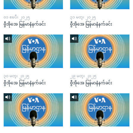
၀၁ ဧၿပီ၊ ၂၀၂၅
၃၁ မတ္၊ ၂၀၂၅
ဗွီအိုအေ မြန်မာနံနက်ခင်း
ဗွီအိုအေ မြန်မာနံနက်ခင်း
၃၀ မတ္၊ ၂၀၂၅
၂၉ မတ္၊ ၂၀၂၅
ဗွီအိုအေ မြန်မာနံနက်ခင်း
ဗွီအိုအေ မြန်မာနံနက်ခင်း