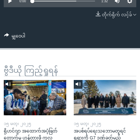
အ
0:00
1:32
သုတပဒေသာ အင်္ဂလိပ်စာ
ညွန်း
Learning English
တိုက်ရိုက် လင့်ခ်
စာမျက်နှာ
သို့
ဗွီအိုအေ လူမှုကွန်ယက်များ
ကျော်
မျှဝေပါ
ကြည့်
ရန်
ဘာသာစကားများ
ရှာဖွေ
ဗွီဒီယို ကြည့်ရှုရန်
ရန်
နေရာ
သို့
ကျော်
ရန်
၁၅ မတ္၊ ၂၀၂၅
၁၅ မတ္၊ ၂၀၂၅
ရိုဟင်ဂျာ အထောက်အပံ့ဖြတ်
အပစ်ရပ်ရေးသဘောမတူရင်
တောက်မှု ဟန့်တားဖို့ ကုလ
ရုရှားကို G7 ဒဏ်ခတ်မည်