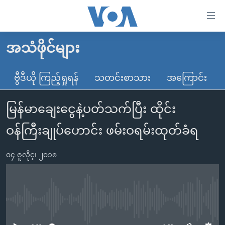
သုံး
ရ
လွယ်ကူ
အသံဖိုင်များ
မူလစာမျက်နှာ
စေ
မြန်မာ
ဗွီဒီယို ကြည့်ရှုရန်
သတင်းစာသား
အကြောင်း
သည့်
ကမ္ဘာ့သတင်းများ
Link
မြန်မာချေးငွေနဲ့ပတ်သက်ပြီး ထိုင်း
ဗွီဒီယို
နိုင်ငံတကာ
များ
သတင်းလွတ်လပ်ခွင့်
အမေရိကန်
ဝန်ကြီးချုပ်ဟောင်း ဖမ်းဝရမ်းထုတ်ခံရ
ပင်မ
ရပ်ဝန်းတခု လမ်းတခု အလွန်
တရုတ်
အကြောင်းအရာ
၀၄ ဇူလိုင္၊ ၂၀၁၈
သို့
အင်္ဂလိပ်စာလေ့လာမယ်
အစ္စရေး-ပါလက်စတိုင်း
ကျော်
အပတ်စဉ်ကဏ္ဍများ
အမေရိကန်သုံးအီဒီယံ
ကြည့်
ရေဒီယိုနှင့်ရုပ်သံ အချက်အလက်များ
မကြေးမုံရဲ့ အင်္ဂလိပ်စာ
ရေဒီယို
ရန်
No media source currently available
ပင်မ
ရေဒီယို/တီဗွီအစီအစဉ်
ရုပ်ရှင်ထဲက အင်္ဂလိပ်စာ
တီဗွီ