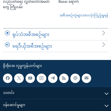
လည်ပတ်ရေး လွှတ်တော်အမတ်
Bazar ရောက်
တွေ ကြိုးပမ်း
အစီအစဉ်တွဲများအားလုံးကြည့်ရှုရန်
ရုပ်သံအစီအစဉ်များ
ရေဒီယိုအစီအစဉ်များ
ဗွီအိုအေ လူမှုကွန်ယက်များ
သတင်း
၀န်ဆောင်မှုများ