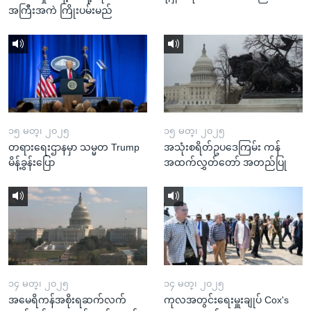
အကြီးအကဲ ကြိုးပမ်းမည်
၁၅ မတ္၊ ၂၀၂၅
၁၅ မတ္၊ ၂၀၂၅
တရားရေးဌာနမှာ သမ္မတ Trump
အသုံးစရိတ်ဥပဒေကြမ်း ကန်
မိန့်ခွန်းပြော
အထက်လွှတ်တော် အတည်ပြု
၁၄ မတ္၊ ၂၀၂၅
၁၄ မတ္၊ ၂၀၂၅
အမေရိကန်အစိုးရဆက်လက်
ကုလအတွင်းရေးမှူးချုပ် Cox's