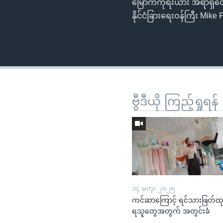
မြောက်ကိုရီးယား အရာရှိတွေန
နိုင်ငံခြားရေးဝန်ကြီး Mik
ဗွီဒီယို ကြည့်ရှုရန်
၁၄ မတ္၊ ၂၀၂၅
ကင်ဆာကြောင့် ရင်သားဖြတ်ထ
ရသူတွေအတွက် အတွင်းခံ