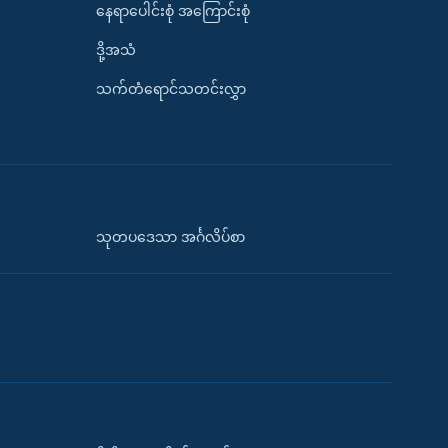
နေရာပေါင်းစုံ အကြောင်းစုံ
ဒို့အသံ
သက်တံရောင်သတင်းလွှာ
သုတပဒေသာ အင်္ဂလိပ်စာ