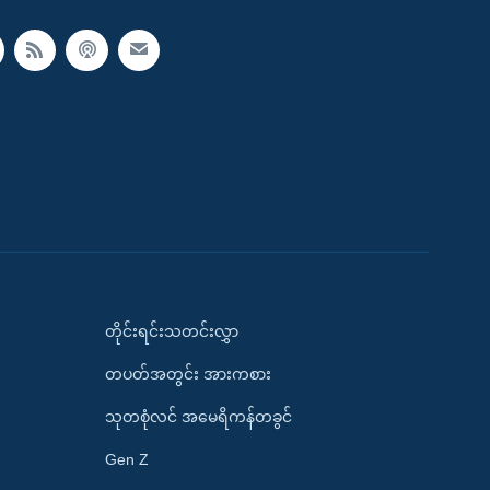
တိုင်းရင်းသတင်းလွှာ
တပတ်အတွင်း အားကစား
သုတစုံလင် အမေရိကန်တခွင်
Gen Z