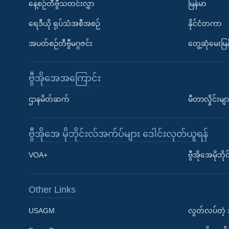
နေ့စဉ်တီဗွီသတင်းလွှာ
မြန်မာ
ရေဒီယို ရုပ်သံအစီအစဉ်
နိုင်ငံတကာ
အပတ်စဉ်တီဗွီမဂ္ဂဇင်း
တွေ့ဆုံမေးမြန
ဗွီအိုအေအကြောင်း
ဌာနမိတ်ဆက်
မီတာလှိုင်းမျာ
ဗွီအိုအေ မိုဘိုင်းလ်အက်ပ်များ ဒေါင်းလုတ်ယူရန်
Learning English
VOA+
ဗွီအိုအေမိုဘ
ဗွီအိုအေ လူမှုကွန်ယက်များ
Other Links
USAGM
လွတ်လပ်တဲ့