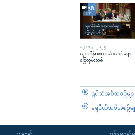
၁၂ မတ္၊ ၂၀၂၅
ယူကရိန်းစစ် အဆုံးသတ်ရေး
ခြေလှမ်းသစ်
ရုပ်သံအစီအစဉ်မျာ
ရေဒီယိုအစီအစဉ်မျ
သတင်း
၀န်ဆောင်မှ