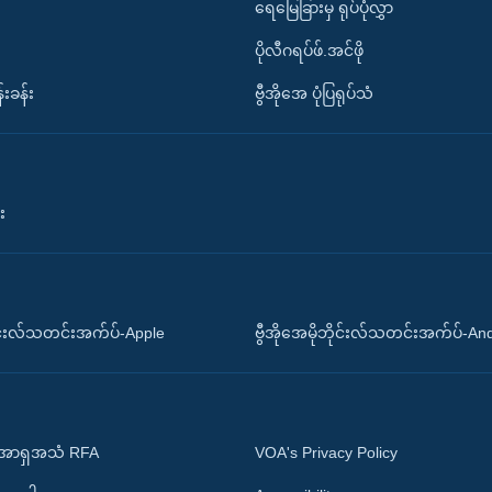
ရေမြေခြားမှ ရုပ်ပုံလွှာ
ပိုလီဂရပ်ဖ်.အင်ဖို
်းခန်း
ဗွီအိုအေ ပုံပြရုပ်သံ
း
ိုင်းလ်သတင်းအက်ပ်-Apple
ဗွီအိုအေမိုဘိုင်းလ်သတင်းအက်ပ်-An
 အာရှအသံ RFA
VOA's Privacy Policy