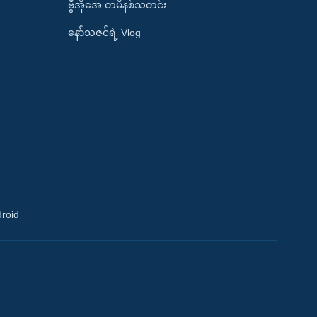
ဗွီအိုအေ တမိနစ်သတင်း
နော်သဇင်ရဲ့ Vlog
droid