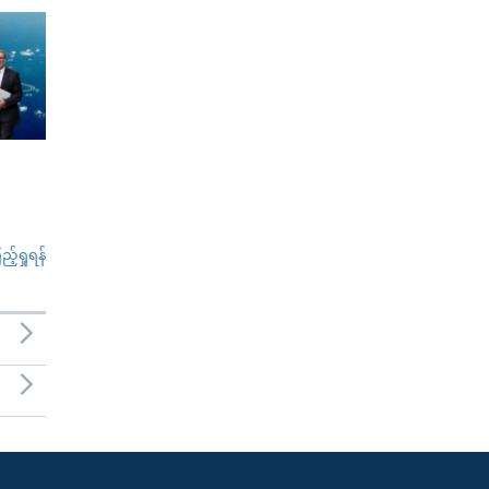
်ရှုရန်