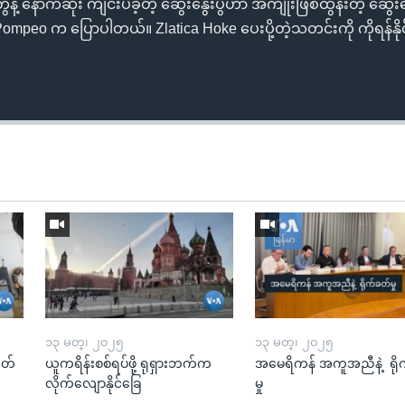
ဲ့ နောက်ဆုံး ကျင်းပခဲ့တဲ့ ဆွေးနွေးပွဲဟာ အကျိုးဖြစ်ထွန်းတဲ့ ဆွေးန
e Pompeo က ပြောပါတယ်။ Zlatica Hoke ပေးပို့တဲ့သတင်းကို ကိုရန်နိ
၁၃ မတ္၊ ၂၀၂၅
၁၃ မတ္၊ ၂၀၂၅
ုတ်
ယူကရိန်းစစ်ရပ်ဖို့ ရုရှားဘက်က
အမေရိကန် အကူအညီနဲ့ ရို
လိုက်လျောနိုင်ခြေ
မှု