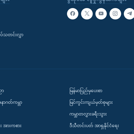
းလ်သတင်းလွှာ
ပညာ
မြန်မာပြည်မှပေးစာ
အနာဂတ်ကမ္ဘာ
မြင်ကွင်းကျယ်မှတ်စုများ
ကမ္ဘာတလွှားခရီးသွား
း အားကစား
ဒီသီတင်းပတ် အာရှနိုင်ငံရေး