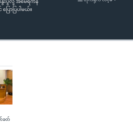
ွေးပွဲလို့ အမေရိကန်
EMBED
ုင် ပြောပြပါမယ်။
က်ခတ်