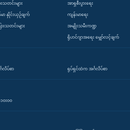
ားသတင်းများ
အာရှစီးပွားရေး
်မာ နှိုင်းယှဉ်ချက်
ကျန်းမာရေး
ပြားသတင်းများ
အမျိုးသမီးကဏ္ဍ
ရိုဟင်ဂျာအရေး မျှော်လင့်ချက်
်္ဂလိပ်စာ
ရုပ်ရှင်ထဲက အင်္ဂလိပ်စာ
၀-၁၀း၀၀