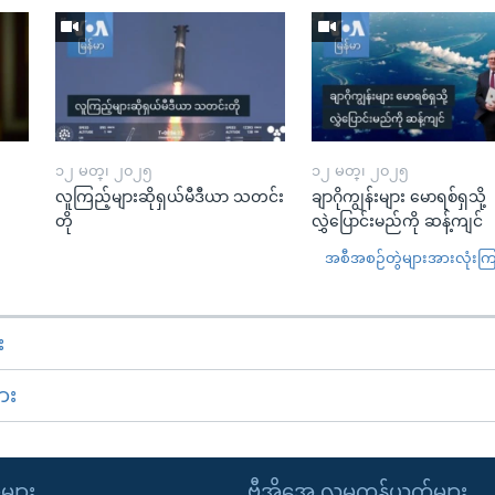
၁၂ မတ္၊ ၂၀၂၅
၁၂ မတ္၊ ၂၀၂၅
လူကြည့်များဆိုရှယ်မီဒီယာ သတင်း
ချာဂိုကျွန်းများ မောရစ်ရှသို့
တို
လွှဲပြောင်းမည်ကို ဆန့်ကျင်
အစီအစဉ်တွဲများအားလုံးကြည့
း
ား
ုများ
ဗွီအိုအေ လူမှုကွန်ယက်များ