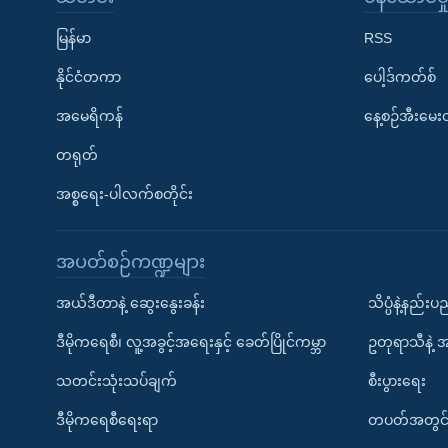
မြန်မာ
RSS
နိုင်ငံတကာ
ပေါ့ဒ်ကတ်စ်
အမေရိကန်
နေ့စဉ်အီးမေ
တရုတ်
အစ္စရေး-ပါလက်စတိုင်း
အပတ်စဉ်ကဏ္ဍများ
အယ်ဒီတာနဲ့ ဆွေးနွေးခန်း
သိပ္ပံနဲ့နည်း
ဒီမိုကရေစီ၊ လူ့အခွင့်အရေးနှင့် ခေတ်ပြိုင်ကမ္ဘာ
ဥတုရာသီနဲ့ 
သတင်းသုံးသပ်ချက်
စီးပွားရေး
ဒီမိုကရေစီရေးရာ
တပတ်အတွင်