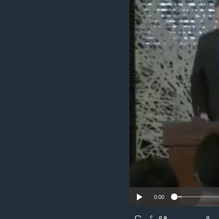
သုတပဒေသာ အင်္ဂလိပ်စာ
အ
ညွန်း
စာမျက်နှာ
သို့
ကျော်
ကြည့်
ရန်
ရှာဖွေ
ရန်
နေရာ
သို့
ကျော်
ရန်
0:00