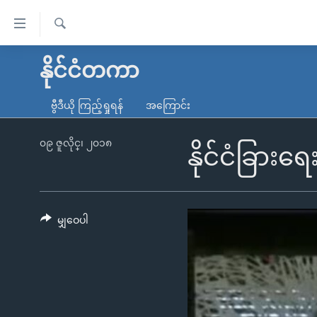
သုံး
ရ
ရှာဖွေ
လွယ်ကူ
မူလစာမျက်နှာ
နိုင်ငံတကာ
ရ
စေ
မြန်မာ
လာ
ဗွီဒီယို ကြည့်ရှုရန်
အကြောင်း
သည့်
ဒ်
ကမ္ဘာ့သတင်းများ
Link
ဗွီဒီယို
နိုင်ငံတကာ
၀၉ ဇူလိုင္၊ ၂၀၁၈
နိုင်ငံခြား
များ
သတင်းလွတ်လပ်ခွင့်
အမေရိကန်
ပင်မ
ရပ်ဝန်းတခု လမ်းတခု အလွန်
တရုတ်
အကြောင်းအရာ
အင်္ဂလိပ်စာလေ့လာမယ်
အစ္စရေး-ပါလက်စတိုင်း
မျှဝေပါ
သို့
အပတ်စဉ်ကဏ္ဍများ
အမေရိကန်သုံးအီဒီယံ
ကျော်
ကြည့်
ရေဒီယိုနှင့်ရုပ်သံ အချက်အလက်များ
မကြေးမုံရဲ့ အင်္ဂလိပ်စာ
ရေဒီယို
ရန်
ရေဒီယို/တီဗွီအစီအစဉ်
ရုပ်ရှင်ထဲက အင်္ဂလိပ်စာ
တီဗွီ
ပင်မ