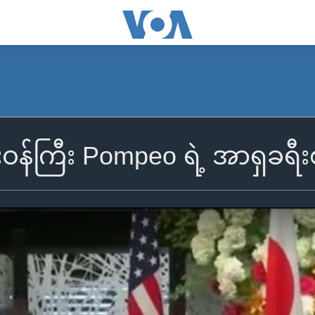
ရေးဝန်ကြီး Pompeo ရဲ့ အာရှခရီး