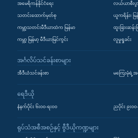
အမေရိကန်နိုင်ငံရေး
လယ်ယာစီးပွ
သတင်းထောက်မှတ်စု
ယူကရိန်း၊ မြန
ကမ္ဘာ့သတင်းမီဒီယာထဲက မြန်မာ
ထူးခြားဆန်း
ကမ္ဘာ့ မြန်မာ့ မီဒီယာမြင်ကွင်း
လူမှုရှုခင်း
အင်္ဂလိပ်သင်ခန်းစာများ
အီဒီယံသင်ခန်းစာ
မကြေးမုံရဲ့အင
ရေဒီယို
နံနက်ပိုင်း ၆း၀၀-ရး၀၀
ညပိုင်း ၉း၀
ရုပ်သံအစီအစဉ်နှင့် ဗွီဒီယိုကဏ္ဍများ