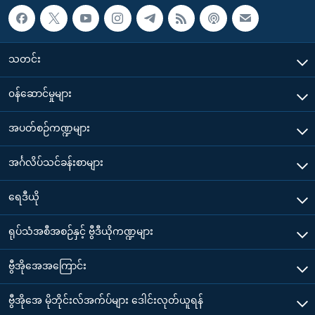
သတင်း
၀န်ဆောင်မှုများ
အပတ်စဉ်ကဏ္ဍများ
အင်္ဂလိပ်သင်ခန်းစာများ
ရေဒီယို
ရုပ်သံအစီအစဉ်နှင့် ဗွီဒီယိုကဏ္ဍများ
ဗွီအိုအေအကြောင်း
ဗွီအိုအေ မိုဘိုင်းလ်အက်ပ်များ ဒေါင်းလုတ်ယူရန်