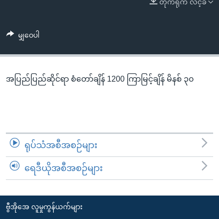
တိုက်ရိုက် လင့်ခ်
အ
သုတပဒေသာ အင်္ဂလိပ်စာ
ညွန်း
Learning English
စာမျက်နှာ
မျှဝေပါ
သို့
ဗွီအိုအေ လူမှုကွန်ယက်များ
ကျော်
ကြည့်
အပြည်ပြည်ဆိုင်ရာ စံတော်ချိန် 1200 ကြာမြင့်ချိန် မိနစ် ၃၀
ရန်
ဘာသာစကားများ
ရှာဖွေ
ရန်
နေရာ
သို့
ရုပ်သံအစီအစဉ်များ
ကျော်
ရန်
ရေဒီယိုအစီအစဉ်များ
ဗွီအိုအေ လူမှုကွန်ယက်များ