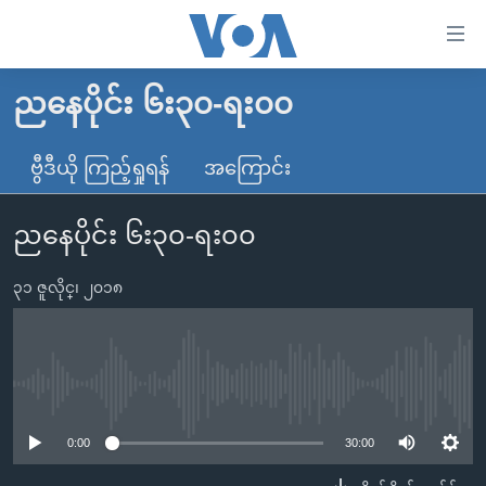
သုံး
ရ
လွယ်ကူ
ညနေပိုင်း ၆း၃၀-ရး၀၀
မူလစာမျက်နှာ
စေ
မြန်မာ
ဗွီဒီယို ကြည့်ရှုရန်
အကြောင်း
သည့်
ကမ္ဘာ့သတင်းများ
Link
ညနေပိုင်း ၆း၃၀-ရး၀၀
ဗွီဒီယို
နိုင်ငံတကာ
များ
သတင်းလွတ်လပ်ခွင့်
အမေရိကန်
ပင်မ
၃၁ ဇူလိုင္၊ ၂၀၁၈
ရပ်ဝန်းတခု လမ်းတခု အလွန်
တရုတ်
အကြောင်းအရာ
သို့
အင်္ဂလိပ်စာလေ့လာမယ်
အစ္စရေး-ပါလက်စတိုင်း
ကျော်
အပတ်စဉ်ကဏ္ဍများ
အမေရိကန်သုံးအီဒီယံ
No media source currently available
ကြည့်
ရေဒီယိုနှင့်ရုပ်သံ အချက်အလက်များ
မကြေးမုံရဲ့ အင်္ဂလိပ်စာ
ရေဒီယို
ရန်
0:00
30:00
ပင်မ
ရေဒီယို/တီဗွီအစီအစဉ်
ရုပ်ရှင်ထဲက အင်္ဂလိပ်စာ
တီဗွီ