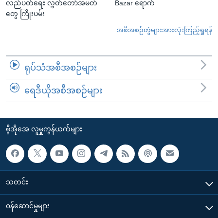
လည်ပတ်ရေး လွှတ်တော်အမတ်
Bazar ရောက်
တွေ ကြိုးပမ်း
အစီအစဉ်တွဲများအားလုံးကြည့်ရှုရန်
ရုပ်သံအစီအစဉ်များ
ရေဒီယိုအစီအစဉ်များ
ဗွီအိုအေ လူမှုကွန်ယက်များ
သတင်း
၀န်ဆောင်မှုများ