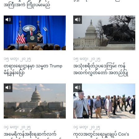
အကြီးအကဲ ကြိုးပမ်းမည်
၁၅ မတ္၊ ၂၀၂၅
၁၅ မတ္၊ ၂၀၂၅
တရားရေးဌာနမှာ သမ္မတ Trump
အသုံးစရိတ်ဥပဒေကြမ်း ကန်
မိန့်ခွန်းပြော
အထက်လွှတ်တော် အတည်ပြု
၁၄ မတ္၊ ၂၀၂၅
၁၄ မတ္၊ ၂၀၂၅
အမေရိကန်အစိုးရဆက်လက်
ကုလအတွင်းရေးမှူးချုပ် Cox's