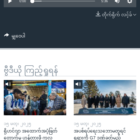
အ
0:00
5:36
သုတပဒေသာ အင်္ဂလိပ်စာ
ညွန်း
Learning English
တိုက်ရိုက် လင့်ခ်
စာမျက်နှာ
သို့
ဗွီအိုအေ လူမှုကွန်ယက်များ
ကျော်
မျှဝေပါ
ကြည့်
ရန်
ဘာသာစကားများ
ရှာဖွေ
ဗွီဒီယို ကြည့်ရှုရန်
ရန်
နေရာ
သို့
ကျော်
ရန်
၁၅ မတ္၊ ၂၀၂၅
၁၅ မတ္၊ ၂၀၂၅
ရိုဟင်ဂျာ အထောက်အပံ့ဖြတ်
အပစ်ရပ်ရေးသဘောမတူရင်
တောက်မှု ဟန့်တားဖို့ ကုလ
ရုရှားကို G7 ဒဏ်ခတ်မည်