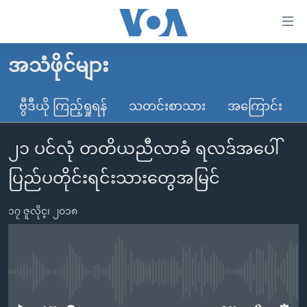
သုံး
ရ
လွယ်ကူ
အသံဖိုင်များ
မူလစာမျက်နှာ
စေ
မြန်မာ
ဗွီဒီယို ကြည့်ရှုရန်
သတင်းစာသား
အကြောင်း
သည့်
ကမ္ဘာ့သတင်းများ
Link
၂၁ ပင်လုံ တတိယညီလာခံ ရလဒ်အပေါ်
ဗွီဒီယို
နိုင်ငံတကာ
များ
သတင်းလွတ်လပ်ခွင့်
အမေရိကန်
ပြည်ပတိုင်းရင်းသားတွေအမြင်
ပင်မ
ရပ်ဝန်းတခု လမ်းတခု အလွန်
တရုတ်
အကြောင်းအရာ
၁၇ ဇူလိုင္၊ ၂၀၁၈
သို့
အင်္ဂလိပ်စာလေ့လာမယ်
အစ္စရေး-ပါလက်စတိုင်း
ကျော်
အပတ်စဉ်ကဏ္ဍများ
အမေရိကန်သုံးအီဒီယံ
ကြည့်
ရေဒီယိုနှင့်ရုပ်သံ အချက်အလက်များ
မကြေးမုံရဲ့ အင်္ဂလိပ်စာ
ရေဒီယို
ရန်
No media source currently available
ပင်မ
ရေဒီယို/တီဗွီအစီအစဉ်
ရုပ်ရှင်ထဲက အင်္ဂလိပ်စာ
တီဗွီ