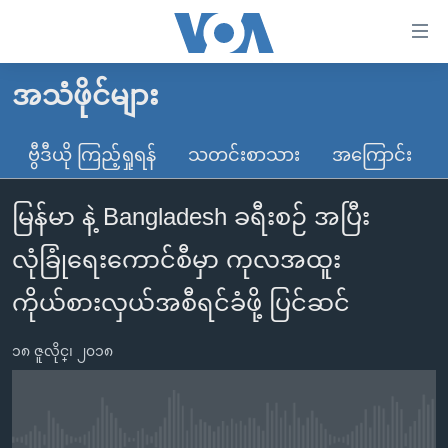
သုံး
ရ
လွယ်ကူ
အသံဖိုင်များ
မူလစာမျက်နှာ
စေ
မြန်မာ
ဗွီဒီယို ကြည့်ရှုရန်
သတင်းစာသား
အကြောင်း
သည့်
ကမ္ဘာ့သတင်းများ
Link
မြန်မာ နဲ့ Bangladesh ခရီးစဉ် အပြီး
ဗွီဒီယို
နိုင်ငံတကာ
များ
သတင်းလွတ်လပ်ခွင့်
အမေရိကန်
လုံခြုံရေးကောင်စီမှာ ကုလအထူး
ပင်မ
ရပ်ဝန်းတခု လမ်းတခု အလွန်
တရုတ်
အကြောင်းအရာ
ကိုယ်စားလှယ်အစီရင်ခံဖို့ ပြင်ဆင်
သို့
အင်္ဂလိပ်စာလေ့လာမယ်
အစ္စရေး-ပါလက်စတိုင်း
ကျော်
၁၈ ဇူလိုင္၊ ၂၀၁၈
အပတ်စဉ်ကဏ္ဍများ
အမေရိကန်သုံးအီဒီယံ
ကြည့်
ရေဒီယိုနှင့်ရုပ်သံ အချက်အလက်များ
မကြေးမုံရဲ့ အင်္ဂလိပ်စာ
ရေဒီယို
ရန်
ပင်မ
ရေဒီယို/တီဗွီအစီအစဉ်
ရုပ်ရှင်ထဲက အင်္ဂလိပ်စာ
တီဗွီ