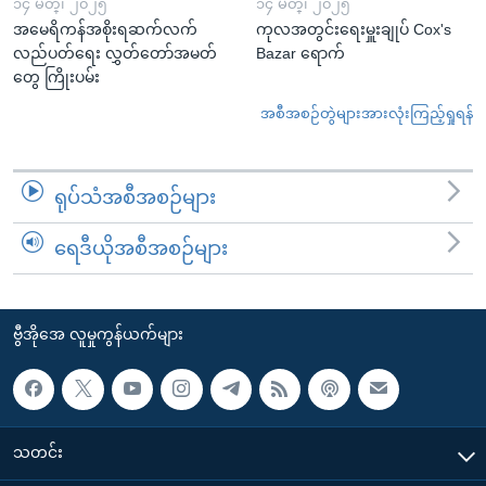
၁၄ မတ္၊ ၂၀၂၅
၁၄ မတ္၊ ၂၀၂၅
အမေရိကန်အစိုးရဆက်လက်
ကုလအတွင်းရေးမှူးချုပ် Cox's
လည်ပတ်ရေး လွှတ်တော်အမတ်
Bazar ရောက်
တွေ ကြိုးပမ်း
အစီအစဉ်တွဲများအားလုံးကြည့်ရှုရန်
ရုပ်သံအစီအစဉ်များ
ရေဒီယိုအစီအစဉ်များ
ဗွီအိုအေ လူမှုကွန်ယက်များ
သတင်း