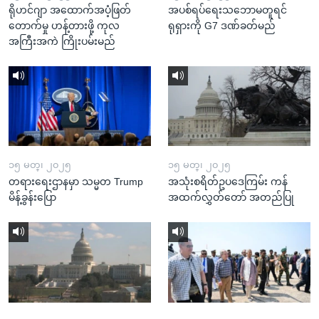
ရိုဟင်ဂျာ အထောက်အပံ့ဖြတ်
အပစ်ရပ်ရေးသဘောမတူရင်
တောက်မှု ဟန့်တားဖို့ ကုလ
ရုရှားကို G7 ဒဏ်ခတ်မည်
အကြီးအကဲ ကြိုးပမ်းမည်
၁၅ မတ္၊ ၂၀၂၅
၁၅ မတ္၊ ၂၀၂၅
တရားရေးဌာနမှာ သမ္မတ Trump
အသုံးစရိတ်ဥပဒေကြမ်း ကန်
မိန့်ခွန်းပြော
အထက်လွှတ်တော် အတည်ပြု