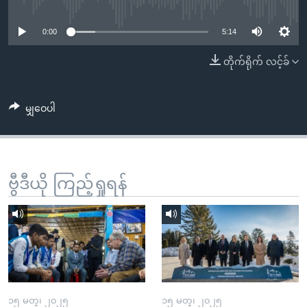
No media source currently available
အ
သုတပဒေသာ အင်္ဂလိပ်စာ
ညွန်း
Learning English
0:00
5:14
စာမျက်နှာ
သို့
ဗွီအိုအေ လူမှုကွန်ယက်များ
တိုက်ရိုက် လင့်ခ်
ကျော်
ကြည့်
မျှဝေပါ
ရန်
ဘာသာစကားများ
ရှာဖွေ
ရန်
နေရာ
ဗွီဒီယို ကြည့်ရှုရန်
သို့
ကျော်
ရန်
၁၅ မတ္၊ ၂၀၂၅
၁၅ မတ္၊ ၂၀၂၅