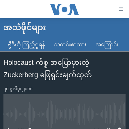
သုံး
ရ
လွယ်ကူ
အသံဖိုင်များ
မူလစာမျက်နှာ
စေ
မြန်မာ
ဗွီဒီယို ကြည့်ရှုရန်
သတင်းစာသား
အကြောင်း
သည့်
ကမ္ဘာ့သတင်းများ
Link
Holocaust ကိစ္စ အပြောမှားတဲ့
ဗွီဒီယို
နိုင်ငံတကာ
များ
သတင်းလွတ်လပ်ခွင့်
အမေရိကန်
Zuckerberg ဖြေရှင်းချက်ထုတ်
ပင်မ
ရပ်ဝန်းတခု လမ်းတခု အလွန်
တရုတ်
အကြောင်းအရာ
၂၀ ဇူလိုင္၊ ၂၀၁၈
သို့
အင်္ဂလိပ်စာလေ့လာမယ်
အစ္စရေး-ပါလက်စတိုင်း
ကျော်
အပတ်စဉ်ကဏ္ဍများ
အမေရိကန်သုံးအီဒီယံ
ကြည့်
ရေဒီယိုနှင့်ရုပ်သံ အချက်အလက်များ
မကြေးမုံရဲ့ အင်္ဂလိပ်စာ
ရေဒီယို
ရန်
No media source currently available
ပင်မ
ရေဒီယို/တီဗွီအစီအစဉ်
ရုပ်ရှင်ထဲက အင်္ဂလိပ်စာ
တီဗွီ