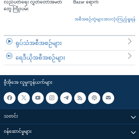
လည်ပတ်ရေး လွှတ်တော်အမတ်
Bazar ရောက်
တွေ ကြိုးပမ်း
အစီအစဉ်တွဲများအားလုံးကြည့်ရှုရန်
ရုပ်သံအစီအစဉ်များ
ရေဒီယိုအစီအစဉ်များ
ဗွီအိုအေ လူမှုကွန်ယက်များ
သတင်း
၀န်ဆောင်မှုများ