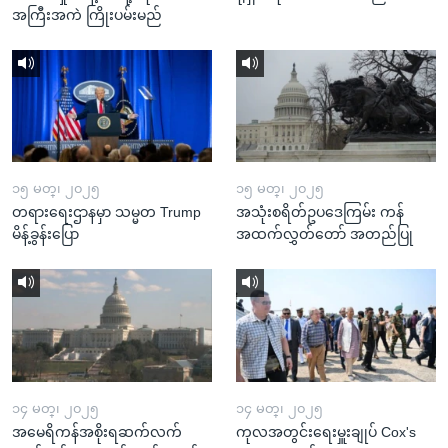
အကြီးအကဲ ကြိုးပမ်းမည်
၁၅ မတ္၊ ၂၀၂၅
၁၅ မတ္၊ ၂၀၂၅
တရားရေးဌာနမှာ သမ္မတ Trump
အသုံးစရိတ်ဥပဒေကြမ်း ကန်
မိန့်ခွန်းပြော
အထက်လွှတ်တော် အတည်ပြု
၁၄ မတ္၊ ၂၀၂၅
၁၄ မတ္၊ ၂၀၂၅
အမေရိကန်အစိုးရဆက်လက်
ကုလအတွင်းရေးမှူးချုပ် Cox's