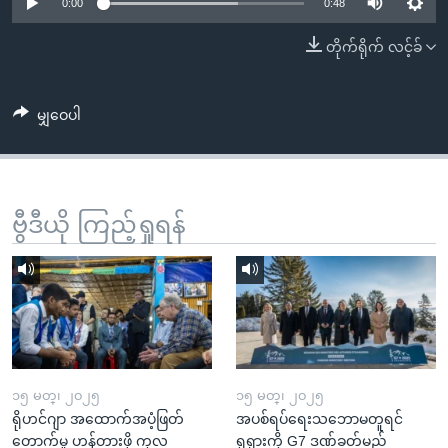
အ
0:00
0:48
သုတပဒေသာ အင်္ဂလိပ်စာ
ညွန်း
Learning English
တိုက်ရိုက် လင့်ခ်
စာမျက်နှာ
သို့
ဗွီအိုအေ လူမှုကွန်ယက်များ
ကျော်
မျှဝေပါ
ကြည့်
ရန်
ဘာသာစကားများ
ရှာဖွေ
ဗွီဒီယို ကြည့်ရှုရန်
ရန်
နေရာ
သို့
ကျော်
ရန်
၁၅ မတ္၊ ၂၀၂၅
၁၅ မတ္၊ ၂၀၂၅
ရိုဟင်ဂျာ အထောက်အပံ့ဖြတ်
အပစ်ရပ်ရေးသဘောမတူရင်
တောက်မှု ဟန့်တားဖို့ ကုလ
ရုရှားကို G7 ဒဏ်ခတ်မည်