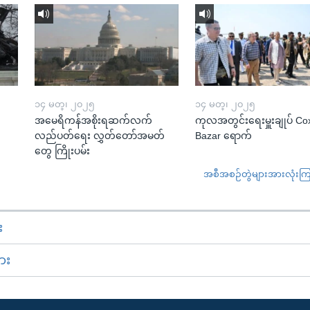
၁၄ မတ္၊ ၂၀၂၅
၁၄ မတ္၊ ၂၀၂၅
အမေရိကန်အစိုးရဆက်လက်
ကုလအတွင်းရေးမှူးချုပ် Co
လည်ပတ်ရေး လွှတ်တော်အမတ်
Bazar ရောက်
တွေ ကြိုးပမ်း
အစီအစဉ်တွဲများအားလုံးကြည့
း
ား