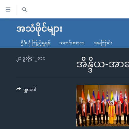
သုံး
ရ
ရှာဖွေ
လွယ်ကူ
မူလစာမျက်နှာ
အသံဖိုင်များ
ရ
စေ
မြန်မာ
လာ
ဗွီဒီယို ကြည့်ရှုရန်
သတင်းစာသား
အကြောင်း
သည့်
ဒ်
ကမ္ဘာ့သတင်းများ
Link
ဗွီဒီယို
နိုင်ငံတကာ
၂၀ ဇူလိုင္၊ ၂၀၁၈
အိန္ဒိယ-အာဆီ
များ
သတင်းလွတ်လပ်ခွင့်
အမေရိကန်
ပင်မ
ရပ်ဝန်းတခု လမ်းတခု အလွန်
တရုတ်
အကြောင်းအရာ
အင်္ဂလိပ်စာလေ့လာမယ်
အစ္စရေး-ပါလက်စတိုင်း
မျှဝေပါ
သို့
အပတ်စဉ်ကဏ္ဍများ
အမေရိကန်သုံးအီဒီယံ
ကျော်
ကြည့်
ရေဒီယိုနှင့်ရုပ်သံ အချက်အလက်များ
မကြေးမုံရဲ့ အင်္ဂလိပ်စာ
ရေဒီယို
ရန်
ရေဒီယို/တီဗွီအစီအစဉ်
ရုပ်ရှင်ထဲက အင်္ဂလိပ်စာ
တီဗွီ
ပင်မ