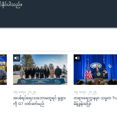
်နိုင်ပါသည်။
၁၅ မတ္၊ ၂၀၂၅
၁၅ မတ္၊ ၂၀၂၅
အပစ်ရပ်ရေးသဘောမတူရင် ရုရှား
တရားရေးဌာနမှာ သမ္မတ T
ကို G7 ဒဏ်ခတ်မည်
မိန့်ခွန်းပြော