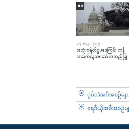
၁၅ မတ္၊ ၂၀၂၅
အသုံးစရိတ်ဥပဒေကြမ်း ကန်
အထက်လွှတ်တော် အတည်ပြု
ရုပ်သံအစီအစဉ်မျာ
ရေဒီယိုအစီအစဉ်မျ