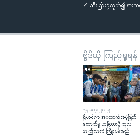
သုတပဒေသာ အင်္ဂလိပ်စာ
အ
သီးခြားခွဲထုတ်၍ နားဆင
ညွန်း
စာမျက်နှာ
သို့
ကျော်
ကြည့်
ရန်
ဗွီဒီယို ကြည့်ရှုရန်
ရှာဖွေ
ရန်
နေရာ
သို့
ကျော်
ရန်
၁၅ မတ္၊ ၂၀၂၅
ရိုဟင်ဂျာ အထောက်အပံ့ဖြတ်
တောက်မှု ဟန့်တားဖို့ ကုလ
အကြီးအကဲ ကြိုးပမ်းမည်