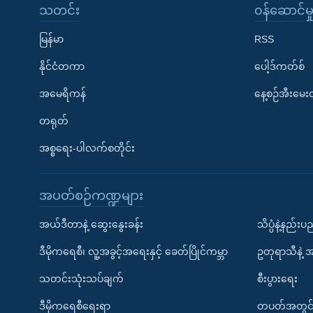
သတင်း
၀န်ဆောင်မှ
မြန်မာ
RSS
နိုင်ငံတကာ
ပေါ့ဒ်ကတ်စ်
အမေရိကန်
နေ့စဉ်အီးမေ
တရုတ်
အစ္စရေး-ပါလက်စတိုင်း
အပတ်စဉ်ကဏ္ဍများ
အယ်ဒီတာနဲ့ ဆွေးနွေးခန်း
သိပ္ပံနဲ့နည်း
ဒီမိုကရေစီ၊ လူ့အခွင့်အရေးနှင့် ခေတ်ပြိုင်ကမ္ဘာ
ဥတုရာသီနဲ့ 
သတင်းသုံးသပ်ချက်
စီးပွားရေး
ဒီမိုကရေစီရေးရာ
တပတ်အတွင်