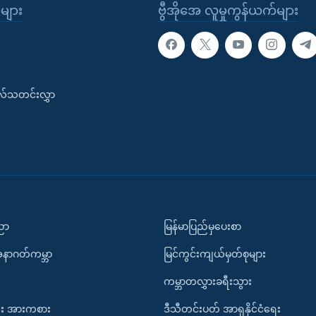
ုများ
ဗွီအိုအေ လူမှုကွန်ယက်များ
းလ်သတင်းလွှာ
ပညာ
မြန်မာပြည်မှပေးစာ
အနာဂတ်ကမ္ဘာ
မြင်ကွင်းကျယ်မှတ်စုများ
ကမ္ဘာတလွှားခရီးသွား
း အားကစား
ဒီသီတင်းပတ် အာရှနိုင်ငံရေး