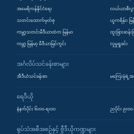
အမေရိကန်နိုင်ငံရေး
လယ်ယာစီးပွ
သတင်းထောက်မှတ်စု
ယူကရိန်း၊ မြန
ကမ္ဘာ့သတင်းမီဒီယာထဲက မြန်မာ
ထူးခြားဆန်း
ကမ္ဘာ့ မြန်မာ့ မီဒီယာမြင်ကွင်း
လူမှုရှုခင်း
အင်္ဂလိပ်သင်ခန်းစာများ
အီဒီယံသင်ခန်းစာ
မကြေးမုံရဲ့အင
ရေဒီယို
နံနက်ပိုင်း ၆း၀၀-ရး၀၀
ညပိုင်း ၉း၀
ရုပ်သံအစီအစဉ်နှင့် ဗွီဒီယိုကဏ္ဍများ