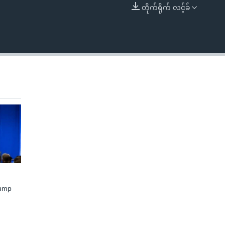
တိုက်ရိုက် လင့်ခ်
EMBED
rump