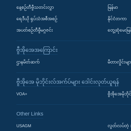
နေ့စဉ်တီဗွီသတင်းလွှာ
မြန်မာ
ရေဒီယို ရုပ်သံအစီအစဉ်
နိုင်ငံတကာ
အပတ်စဉ်တီဗွီမဂ္ဂဇင်း
တွေ့ဆုံမေးမြန
ဗွီအိုအေအကြောင်း
ဌာနမိတ်ဆက်
မီတာလှိုင်းမျာ
ဗွီအိုအေ မိုဘိုင်းလ်အက်ပ်များ ဒေါင်းလုတ်ယူရန်
Learning English
VOA+
ဗွီအိုအေမိုဘ
ဗွီအိုအေ လူမှုကွန်ယက်များ
Other Links
USAGM
လွတ်လပ်တဲ့