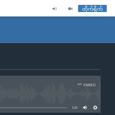
တိုက်ရိုက်
း
EMBED
ble
1:23