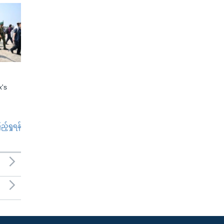
x's
်ရှုရန်