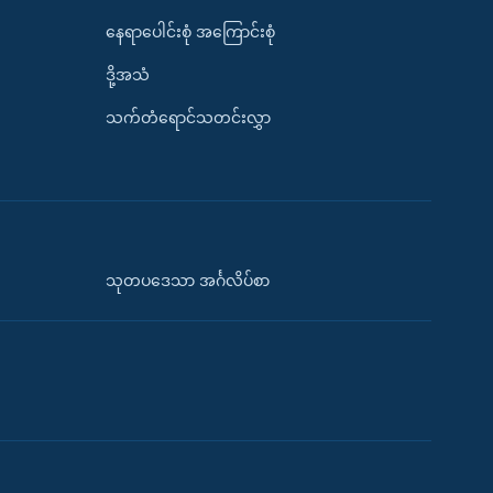
နေရာပေါင်းစုံ အကြောင်းစုံ
ဒို့အသံ
သက်တံရောင်သတင်းလွှာ
သုတပဒေသာ အင်္ဂလိပ်စာ