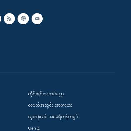
တိုင်းရင်းသတင်းလွှာ
တပတ်အတွင်း အားကစား
သုတစုံလင် အမေရိကန်တခွင်
Gen Z