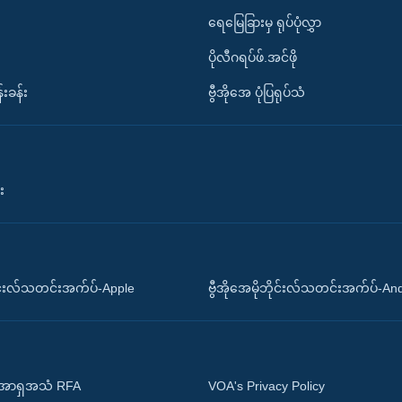
ရေမြေခြားမှ ရုပ်ပုံလွှာ
ပိုလီဂရပ်ဖ်.အင်ဖို
်းခန်း
ဗွီအိုအေ ပုံပြရုပ်သံ
း
ိုင်းလ်သတင်းအက်ပ်-Apple
ဗွီအိုအေမိုဘိုင်းလ်သတင်းအက်ပ်-An
 အာရှအသံ RFA
VOA's Privacy Policy