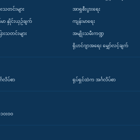
ားသတင်းများ
အာရှစီးပွားရေး
်မာ နှိုင်းယှဉ်ချက်
ကျန်းမာရေး
ပြားသတင်းများ
အမျိုးသမီးကဏ္ဍ
ရိုဟင်ဂျာအရေး မျှော်လင့်ချက်
်္ဂလိပ်စာ
ရုပ်ရှင်ထဲက အင်္ဂလိပ်စာ
၀-၁၀း၀၀