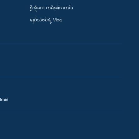
ဗွီအိုအေ တမိနစ်သတင်း
နော်သဇင်ရဲ့ Vlog
droid