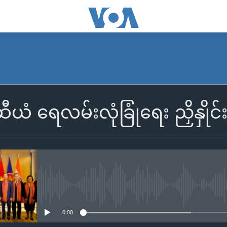
ယံ ရေလမ်းလုံခြုံရေး ညှိနှိုင်
No media source currently availa
0:00