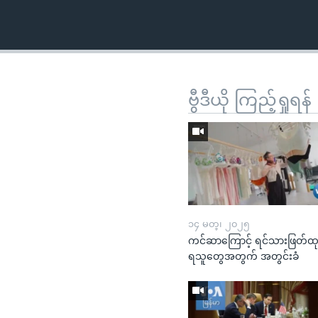
ဗွီဒီယို ကြည့်ရှုရန်
၁၄ မတ္၊ ၂၀၂၅
ကင်ဆာကြောင့် ရင်သားဖြတ်ထ
ရသူတွေအတွက် အတွင်းခံ