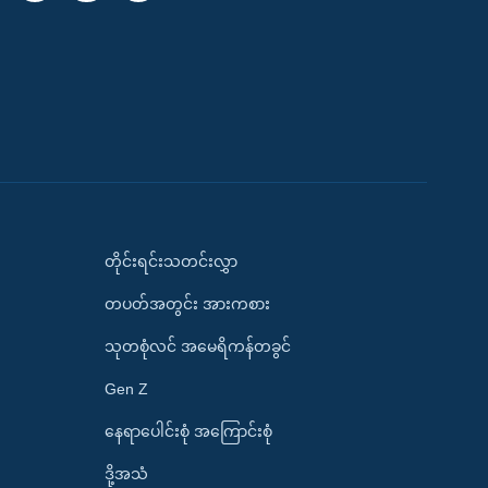
တိုင်းရင်းသတင်းလွှာ
တပတ်အတွင်း အားကစား
သုတစုံလင် အမေရိကန်တခွင်
Gen Z
နေရာပေါင်းစုံ အကြောင်းစုံ
ဒို့အသံ