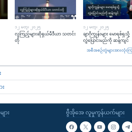
၁၂ မတ္၊ ၂၀၂၅
၁၂ မတ္၊ ၂၀၂၅
လူကြည့်များဆိုရှယ်မီဒီယာ သတင်း
ချာဂိုကျွန်းများ မောရစ်ရှသို့
တို
လွှဲပြောင်းမည်ကို ဆန့်ကျင်
အစီအစဉ်တွဲများအားလုံးကြည့
း
ား
ုများ
ဗွီအိုအေ လူမှုကွန်ယက်များ