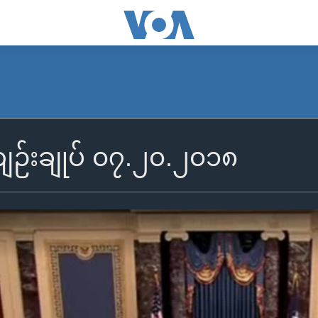
်းချုပ် ၀၇.၂၀.၂၀၁၈