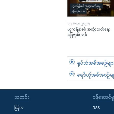
၁၂ မတ္၊ ၂၀၂၅
ယူကရိန်းစစ် အဆုံးသတ်ရေး
ခြေလှမ်းသစ်
ရုပ်သံအစီအစဉ်မျာ
ရေဒီယိုအစီအစဉ်မျ
သတင်း
၀န်ဆောင်မှ
မြန်မာ
RSS