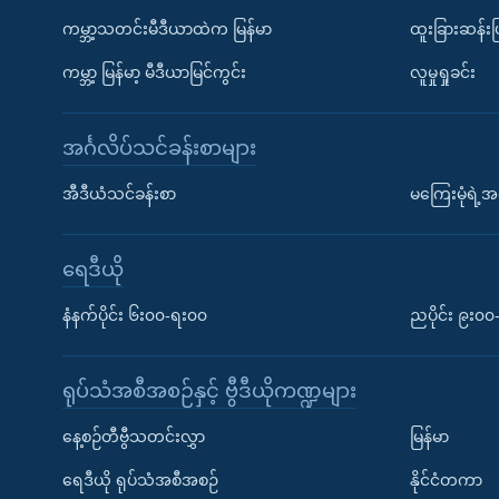
ကမ္ဘာ့သတင်းမီဒီယာထဲက မြန်မာ
ထူးခြားဆန်း
ကမ္ဘာ့ မြန်မာ့ မီဒီယာမြင်ကွင်း
လူမှုရှုခင်း
အင်္ဂလိပ်သင်ခန်းစာများ
အီဒီယံသင်ခန်းစာ
မကြေးမုံရဲ့အင
ရေဒီယို
နံနက်ပိုင်း ၆း၀၀-ရး၀၀
ညပိုင်း ၉း၀
ရုပ်သံအစီအစဉ်နှင့် ဗွီဒီယိုကဏ္ဍများ
နေ့စဉ်တီဗွီသတင်းလွှာ
မြန်မာ
ရေဒီယို ရုပ်သံအစီအစဉ်
နိုင်ငံတကာ