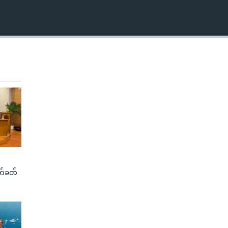
က်ခတ်