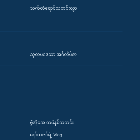
သက်တံရောင်သတင်းလွှာ
သုတပဒေသာ အင်္ဂလိပ်စာ
ဗွီအိုအေ တမိနစ်သတင်း
နော်သဇင်ရဲ့ Vlog