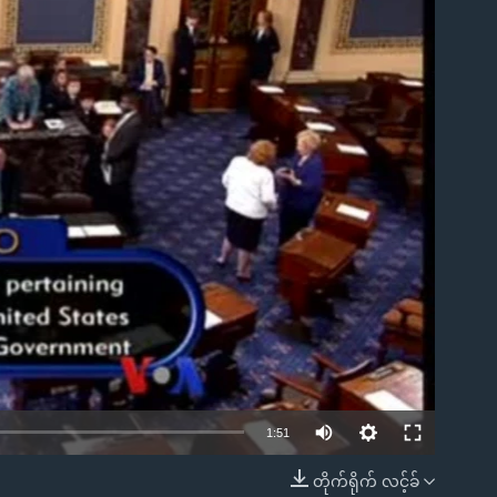
ble
1:51
တိုက်ရိုက် လင့်ခ်
EMBED