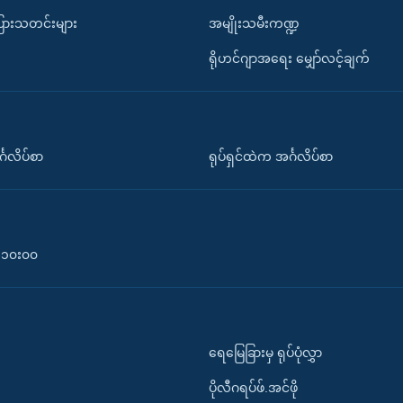
ပြားသတင်းများ
အမျိုးသမီးကဏ္ဍ
ရိုဟင်ဂျာအရေး မျှော်လင့်ချက်
်္ဂလိပ်စာ
ရုပ်ရှင်ထဲက အင်္ဂလိပ်စာ
၀-၁၀း၀၀
ရေမြေခြားမှ ရုပ်ပုံလွှာ
ပိုလီဂရပ်ဖ်.အင်ဖို