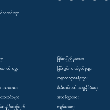
းလ်သတင်းလွှာ
ပညာ
မြန်မာပြည်မှပေးစာ
အနာဂတ်ကမ္ဘာ
မြင်ကွင်းကျယ်မှတ်စုများ
ကမ္ဘာတလွှားခရီးသွား
း အားကစား
ဒီသီတင်းပတ် အာရှနိုင်ငံရေး
ားသတင်းများ
အာရှစီးပွားရေး
်မာ နှိုင်းယှဉ်ချက်
ကျန်းမာရေး