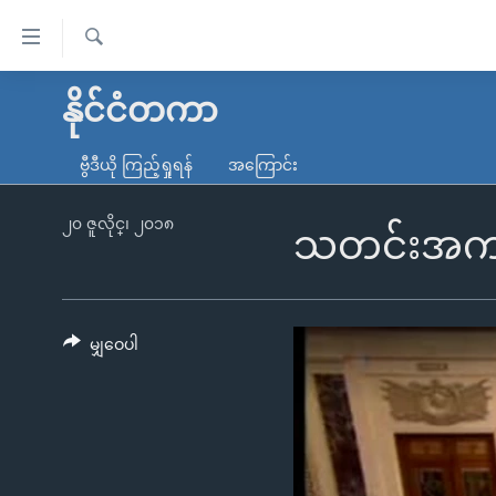
သုံး
ရ
ရှာဖွေ
လွယ်ကူ
မူလစာမျက်နှာ
နိုင်ငံတကာ
ရ
စေ
မြန်မာ
လာ
ဗွီဒီယို ကြည့်ရှုရန်
အကြောင်း
သည့်
ဒ်
ကမ္ဘာ့သတင်းများ
Link
ဗွီဒီယို
နိုင်ငံတကာ
၂၀ ဇူလိုင္၊ ၂၀၁၈
သတင်းအကျဉ
များ
သတင်းလွတ်လပ်ခွင့်
အမေရိကန်
ပင်မ
ရပ်ဝန်းတခု လမ်းတခု အလွန်
တရုတ်
အကြောင်းအရာ
အင်္ဂလိပ်စာလေ့လာမယ်
အစ္စရေး-ပါလက်စတိုင်း
မျှဝေပါ
သို့
အပတ်စဉ်ကဏ္ဍများ
အမေရိကန်သုံးအီဒီယံ
ကျော်
ကြည့်
ရေဒီယိုနှင့်ရုပ်သံ အချက်အလက်များ
မကြေးမုံရဲ့ အင်္ဂလိပ်စာ
ရေဒီယို
ရန်
ရေဒီယို/တီဗွီအစီအစဉ်
ရုပ်ရှင်ထဲက အင်္ဂလိပ်စာ
တီဗွီ
ပင်မ