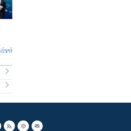
်ရှုရန်