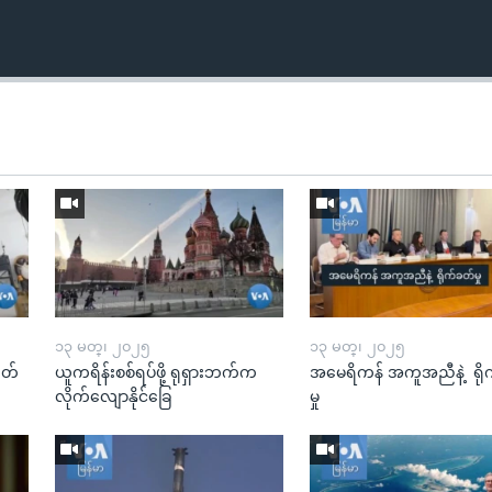
၁၃ မတ္၊ ၂၀၂၅
၁၃ မတ္၊ ၂၀၂၅
ုတ်
ယူကရိန်းစစ်ရပ်ဖို့ ရုရှားဘက်က
အမေရိကန် အကူအညီနဲ့ ရို
လိုက်လျောနိုင်ခြေ
မှု