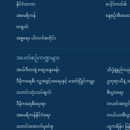
နိုင်ငံတကာ
ပေါ့ဒ်ကတ်စ်
အမေရိကန်
နေ့စဉ်အီးမေ
တရုတ်
အစ္စရေး-ပါလက်စတိုင်း
အပတ်စဉ်ကဏ္ဍများ
အယ်ဒီတာနဲ့ ဆွေးနွေးခန်း
သိပ္ပံနဲ့နည်း
ဒီမိုကရေစီ၊ လူ့အခွင့်အရေးနှင့် ခေတ်ပြိုင်ကမ္ဘာ
ဥတုရာသီနဲ့ 
သတင်းသုံးသပ်ချက်
စီးပွားရေး
ဒီမိုကရေစီရေးရာ
တပတ်အတွင်
အမေရိကန်နိုင်ငံရေး
လယ်ယာစီးပွ
သတင်းထောက်မှတ်စု
ယူကရိန်း၊ မြန