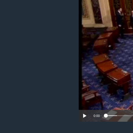
သုတပဒေသာ အင်္ဂလိပ်စာ
အ
ညွန်း
စာမျက်နှာ
သို့
ကျော်
ကြည့်
ရန်
ရှာဖွေ
ရန်
နေရာ
သို့
ကျော်
ရန်
0:00