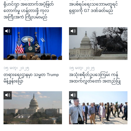
ရိုဟင်ဂျာ အထောက်အပံ့ဖြတ်
အပစ်ရပ်ရေးသဘောမတူရင်
တောက်မှု ဟန့်တားဖို့ ကုလ
ရုရှားကို G7 ဒဏ်ခတ်မည်
အကြီးအကဲ ကြိုးပမ်းမည်
၁၅ မတ္၊ ၂၀၂၅
၁၅ မတ္၊ ၂၀၂၅
တရားရေးဌာနမှာ သမ္မတ Trump
အသုံးစရိတ်ဥပဒေကြမ်း ကန်
မိန့်ခွန်းပြော
အထက်လွှတ်တော် အတည်ပြု