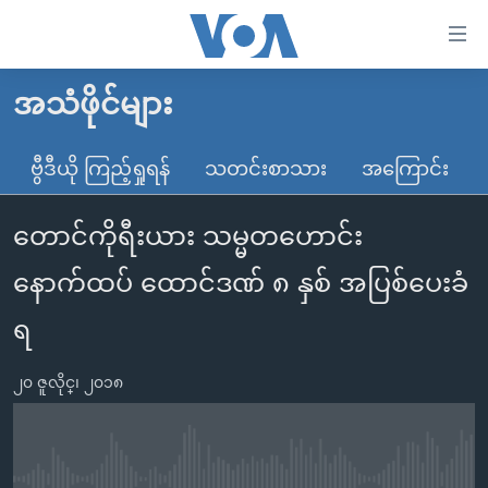
သုံး
ရ
လွယ်ကူ
အသံဖိုင်များ
မူလစာမျက်နှာ
စေ
မြန်မာ
ဗွီဒီယို ကြည့်ရှုရန်
သတင်းစာသား
အကြောင်း
သည့်
ကမ္ဘာ့သတင်းများ
Link
တောင်ကိုရီးယား သမ္မတဟောင်း
ဗွီဒီယို
နိုင်ငံတကာ
များ
သတင်းလွတ်လပ်ခွင့်
အမေရိကန်
နောက်ထပ် ထောင်ဒဏ် ၈ နှစ် အပြစ်ပေးခံ
ပင်မ
ရပ်ဝန်းတခု လမ်းတခု အလွန်
တရုတ်
အကြောင်းအရာ
ရ
သို့
အင်္ဂလိပ်စာလေ့လာမယ်
အစ္စရေး-ပါလက်စတိုင်း
ကျော်
၂၀ ဇူလိုင္၊ ၂၀၁၈
အပတ်စဉ်ကဏ္ဍများ
အမေရိကန်သုံးအီဒီယံ
ကြည့်
ရေဒီယိုနှင့်ရုပ်သံ အချက်အလက်များ
မကြေးမုံရဲ့ အင်္ဂလိပ်စာ
ရေဒီယို
ရန်
ပင်မ
ရေဒီယို/တီဗွီအစီအစဉ်
ရုပ်ရှင်ထဲက အင်္ဂလိပ်စာ
တီဗွီ