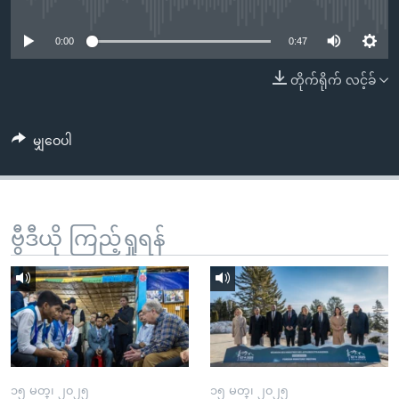
No media source currently available
အ
သုတပဒေသာ အင်္ဂလိပ်စာ
ညွန်း
Learning English
0:00
0:47
စာမျက်နှာ
သို့
ဗွီအိုအေ လူမှုကွန်ယက်များ
တိုက်ရိုက် လင့်ခ်
ကျော်
ကြည့်
မျှဝေပါ
ရန်
ဘာသာစကားများ
ရှာဖွေ
ရန်
နေရာ
ဗွီဒီယို ကြည့်ရှုရန်
သို့
ကျော်
ရန်
၁၅ မတ္၊ ၂၀၂၅
၁၅ မတ္၊ ၂၀၂၅