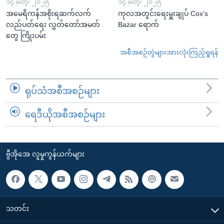
၁၄ မတ္၊ ၂၀၂၅
၁၄ မတ္၊ ၂၀၂၅
အမေရိကန်အစိုးရဆက်လက်
ကုလအတွင်းရေးမှူးချုပ် Cox's
လည်ပတ်ရေး လွှတ်တော်အမတ်
Bazar ရောက်
တွေ ကြိုးပမ်း
အစီအစဉ်တွဲများအားလုံးကြည့်ရှုရန်
ရုပ်သံအစီအစဉ်များ
ရေဒီယိုအစီအစဉ်များ
ဗွီအိုအေ လူမှုကွန်ယက်များ
သတင်း